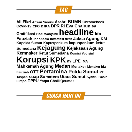
TAG
BUMN
Ali Fikri
Asabri
Chromebook
Anwar Sanusi
DPR RI
Eva Chairunisa
Covid-19
CPO
DJKA
headline
Gratifikasi
Ida
Hadi Wahyudi
Jaksa Agung
Fauziah
KAI
Indonesia
investasi fiktif
kapuspenkum ketut
Kapolda Sumut
Kapuspenkum
Kejagung
Kejaksaan Agung
Sumedana
Kemnaker
Ketut Sumedana
Komisi Yudisial
Korupsi
KPK
LPEI
KY
MA
Medan
Mahkamah Agung
Menaker
Menaker Ida
Pertamina
Polda Sumut
OTT
Fauziah
PT
suap
Sumatera Utara
Sumut
Taspen
Syahrul Yasin
TPPU
Yaqut Cholil Qoumas
Limpo
CUACA HARI INI