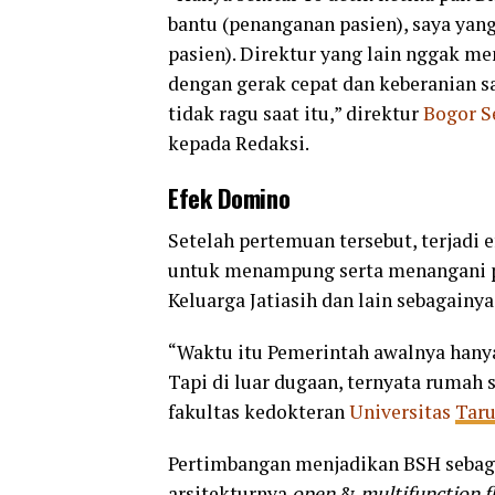
bantu (penanganan pasien), saya ya
pasien). Direktur yang lain nggak m
dengan gerak cepat dan keberanian s
tidak ragu saat itu,” direktur
Bogor S
kepada Redaksi.
Efek Domino
Setelah pertemuan tersebut, terjadi 
untuk menampung serta menangani pa
Keluarga Jatiasih dan lain sebagainy
“Waktu itu Pemerintah awalnya han
Tapi di luar dugaan, ternyata rumah s
fakultas kedokteran
Universitas
Tar
Pertimbangan menjadikan BSH sebagai
arsitekturnya
open
&
multifunction f