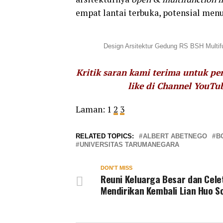
empat lantai terbuka, potensial men
Design Arsitektur Gedung RS BSH Multifu
Kritik saran kami terima untuk p
like di Channel YouTu
Laman:
1
2
3
RELATED TOPICS:
ALBERT ABETNEGO
B
UNIVERSITAS TARUMANEGARA
DON'T MISS
Reuni Keluarga Besar dan Cel
Mendirikan Kembali Lian Huo S