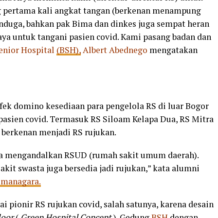
ng pertama kali angkat tangan (berkenan menampung
enduga, bahkan pak Bima dan dinkes juga sempat heran
aya untuk tangani pasien covid. Kami pasang badan dan
enior Hospital
(BSH),
Albert Abednego
mengatakan
efek domino kesediaan para pengelola RS di luar Bogor
sien covid. Termasuk RS Siloam Kelapa Dua, RS Mitra
a berkenan menjadi RS rujukan.
ya mengandalkan RSUD (rumah sakit umum daerah).
akit swasta juga bersedia jadi rujukan,” kata alumni
umanagara.
 pionir RS rujukan covid, salah satunya, karena desain
loor
(
Green Hospital Concept
). Gedung
BSH
dengan