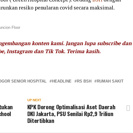
urunkan resiko penularan covid secara maksimal.
ncion Floor
engembangan konten kami. Jangan lupa subscribe dan
be, Instagram dan Tik Tok.
Terima kasih.
OGOR SENIOR HOSPITAL
HEADLINE
RS BSH
RUMAH SAKIT
UP NEXT
etukan
KPK Dorong Optimalisasi Aset Daerah
chool
DKI Jakarta, PSU Senilai Rp2,9 Triliun
Ditertibkan