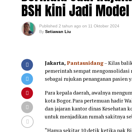
BSH kini Jadi Model
Published
2 tahun ago
on
11 Oktober 2024
By
Setiawan Liu
Jakarta,
Pantausidang
– Kilas bal
pemerintah sempat mengonsolidasi r
sebagai rujukan penanganan pasien ya
Para kepala daerah, awalnya mengump
kota Bogor. Para pertemuan hadir Wa
dan jajaran kantor dinas Kesehatan k
untuk menjadikan rumah sakitnya se
“Hanya sekitar 10 detik ketika pak 