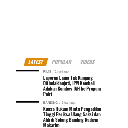
LATEST
POPULAR
VIDEOS
RILIS
1 hari ago
Laporan Lama Tak Kunjung
Ditindaklanjuti, IPW Kembali
Adukan Kombes IAH ke Propam
Polri
BANDING
1 hari ago
Kuasa Hukum Minta Pengadilan
Tinggi Periksa Ulang Saksi dan
Ahli di Sidang Banding Nadiem
Makarim