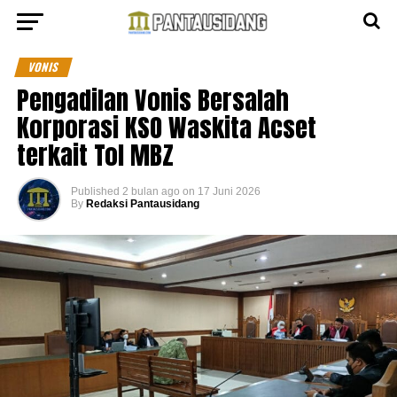
VONIS
Pengadilan Vonis Bersalah
Korporasi KSO Waskita Acset
terkait Tol MBZ
Published
2 bulan ago
on
17 Juni 2026
By
Redaksi Pantausidang