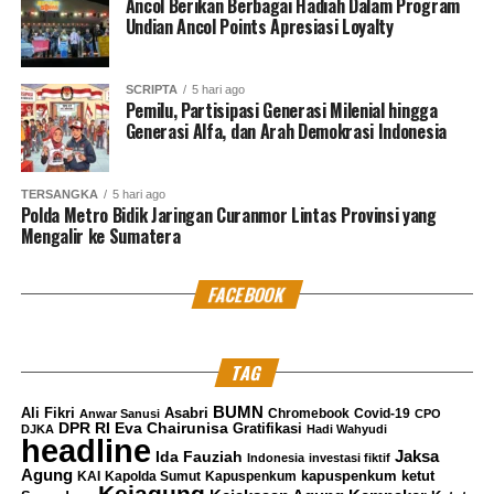
Ancol Berikan Berbagai Hadiah Dalam Program
konten kami. Jangan lupa subscribe dan like di
Undian Ancol Points Apresiasi Loyalty
Channel YouTube, Instagram dan Tik Tok.
Terima
kasih.
SCRIPTA
5 hari ago
Pemilu, Partisipasi Generasi Milenial hingga
RELATED TOPICS:
ASCET INDONESIA
KORUPSI TOL MBZ
Generasi Alfa, dan Arah Demokrasi Indonesia
KSO WASKITA ACSET
MBZ
WASKITA
WASKITA ACSET
UP NEXT
Bos Bara Jaya Utama Hendarto Divonis 8 Tahun
TERSANGKA
5 hari ago
Polda Metro Bidik Jaringan Curanmor Lintas Provinsi yang
Mengalir ke Sumatera
DON'T MISS
Dua Terdakwa Kasus Penyiraman Air Keras Andri Yunus
Dipecat dari TNI
FACEBOOK
Redaksi Pantausidang
TAG
BUMN
Ali Fikri
Asabri
Chromebook
Covid-19
Anwar Sanusi
CPO
DPR RI
Eva Chairunisa
Gratifikasi
DJKA
Hadi Wahyudi
headline
Jaksa
Ida Fauziah
Indonesia
investasi fiktif
Agung
kapuspenkum ketut
KAI
Kapolda Sumut
Kapuspenkum
Kejagung