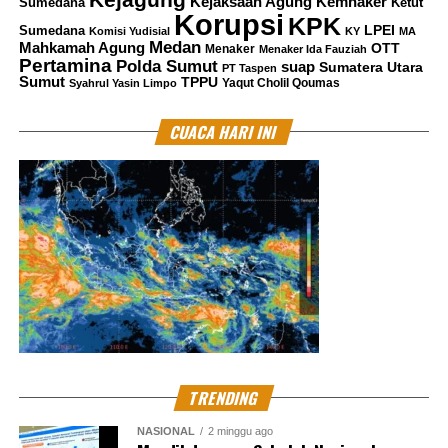
Kemnaker
Kejaksaan Agung
Sumedana
Ketut
Korupsi
KPK
LPEI
Sumedana
Komisi Yudisial
KY
MA
Medan
Mahkamah Agung
OTT
Menaker
Menaker Ida Fauziah
Pertamina
Polda Sumut
suap
Sumatera Utara
PT Taspen
Sumut
TPPU
Yaqut Cholil Qoumas
Syahrul Yasin Limpo
CUACA HARI INI
TRENDING
NASIONAL
2 minggu ago