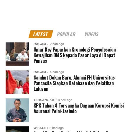
Sementara itu, keadaan yang meringankan antara lain
perusahaan dinilai kooperatif selama persidangan,
memberikan keterangan secara sopan dan tidak
berbelit-belit, serta secara sukarela mengembalikan
hasil tindak pidana.
LATEST
POPULAR
VIDEOS
Majelis hakim juga mempertimbangkan
RAGAM
2 hari ago
Umar Key Paparkan Kronologi Penyelesaian
keberlangsungan usaha perusahaan dan nasib para
Kewajiban BMS kepada Pasar Jaya di Rapat
pekerja yang masih menggantungkan penghidupan pada
Pansus
perusahaan tersebut.
RAGAM
4 hari ago
Sambut Dekan Baru, Alumni FH Universitas
Dengan putusan ini, PT Acset Indonusa selaku anak
Pancasila Siapkan Database dan Pelatihan
usaha Astra group tersebut menjadi korporasi yang
Lulusan
dinyatakan bersalah dalam perkara korupsi proyek
pembangunan Tol Layang MBZ yang sebelumnya
TERSANGKA
4 hari ago
KPK Tahan 4 Tersangka Dugaan Korupsi Komisi
menyeret sejumlah pihak terkait pelaksanaan proyek
Asuransi Pelni-Jasindo
strategis nasional tersebut. *** ( Red –
AAY)
Kritik saran kami terima untuk pengembangan
WISATA
5 hari ago