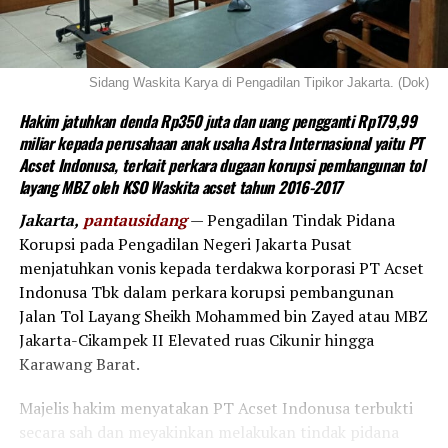
Sidang Waskita Karya di Pengadilan Tipikor Jakarta. (Dok)
Hakim jatuhkan denda Rp350 juta dan uang pengganti Rp179,99
miliar kepada perusahaan anak usaha Astra Internasional yaitu PT
Acset Indonusa, terkait perkara dugaan korupsi pembangunan tol
layang MBZ oleh KSO Waskita acset tahun 2016-2017
Jakarta,
pantausidang
— Pengadilan Tindak Pidana
Korupsi pada Pengadilan Negeri Jakarta Pusat
menjatuhkan vonis kepada terdakwa korporasi PT Acset
Indonusa Tbk dalam perkara korupsi pembangunan
Jalan Tol Layang Sheikh Mohammed bin Zayed atau MBZ
Jakarta-Cikampek II Elevated ruas Cikunir hingga
Karawang Barat.
Majelis hakim menyatakan PT Acset Indonusa terbukti
secara sah dan meyakinkan melakukan tindak pidana