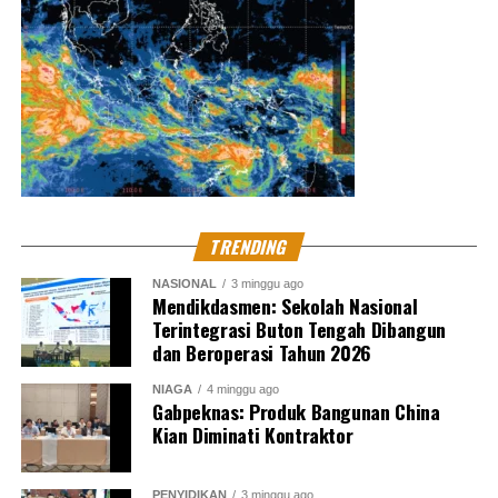
North Sumatera Journalist
TRENDING
NASIONAL
3 minggu ago
Mendikdasmen: Sekolah Nasional
Terintegrasi Buton Tengah Dibangun
dan Beroperasi Tahun 2026
NIAGA
4 minggu ago
Gabpeknas: Produk Bangunan China
Kian Diminati Kontraktor
PENYIDIKAN
3 minggu ago