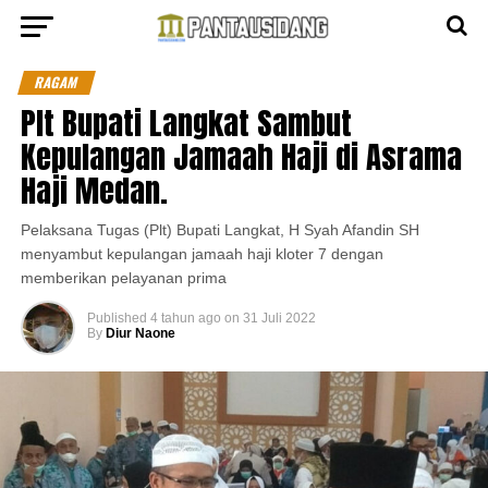
RAGAM
Plt Bupati Langkat Sambut
Kepulangan Jamaah Haji di Asrama
Haji Medan.
Pelaksana Tugas (Plt) Bupati Langkat, H Syah Afandin SH
menyambut kepulangan jamaah haji kloter 7 dengan
memberikan pelayanan prima
Published
4 tahun ago
on
31 Juli 2022
By
Diur Naone