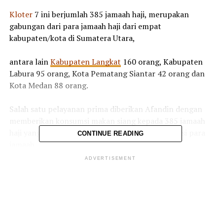
Kloter
7 ini berjumlah 385 jamaah haji, merupakan
gabungan dari para jamaah haji dari empat
kabupaten/kota di Sumatera Utara,
antara lain
Kabupaten Langkat
160 orang, Kabupaten
Labura 95 orang, Kota Pematang Siantar 42 orang dan
Kota Medan 88 orang.
Salah satu pelayanan prima diberikan Afandin dengan
memberikan konsumsi makan siang kepada 385 jamaah
haji yang sudah diletakkan di masing-masing kursi para
CONTINUE READING
jamaah.
ADVERTISEMENT
Hal ini dilakukan Afandin sebagai salah satu pengobat
rindu akan makanan khas di tanah air bagi para jamaah.
Keheningan suasana seketika pecah penuh isak tangis
bahagia saat menyambut kepulangan jamaah haji.