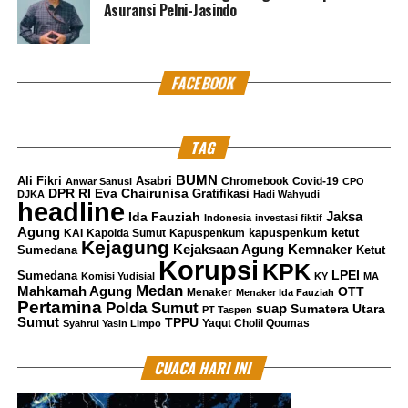
Asuransi Pelni-Jasindo
dalam keadaan sehat walafiat, diantaranya terdapat
Kepala Kemenag Kota Sibolga,Dr.H. Bahrum Saleh
Hasibuan dan istri. ***
Diurnawan
.
FACEBOOK
Kritik saran kami terima untuk pengembangan
konten kami. Jangan lupa subscribe dan like di
Channel YouTube, Instagram dan Tik Tok.
Terima
TAG
kasih.
BUMN
Ali Fikri
Asabri
Chromebook
Covid-19
Anwar Sanusi
CPO
DPR RI
Eva Chairunisa
Gratifikasi
DJKA
Hadi Wahyudi
headline
RELATED TOPICS:
BUPATI
HAJI
KLOTER
LANGKAT
Jaksa
Ida Fauziah
Indonesia
investasi fiktif
Agung
kapuspenkum ketut
KAI
Kapolda Sumut
Kapuspenkum
Kejagung
Kemnaker
Kejaksaan Agung
UP NEXT
Sumedana
Ketut
Korupsi
Promo Payday Pertamina di Pertashop Desa Situmbaga
KPK
LPEI
Sumedana
Komisi Yudisial
KY
MA
Medan
Mahkamah Agung
OTT
Menaker
Menaker Ida Fauziah
DON'T MISS
Pertamina
Polda Sumut
suap
Sumatera Utara
Kemnaker Mulai Eksekusi 10 Jurus Pastikan Warga
PT Taspen
Sumut
TPPU
Yaqut Cholil Qoumas
Syahrul Yasin Limpo
Batang Terlibat KITB
CUACA HARI INI
Diur Naone