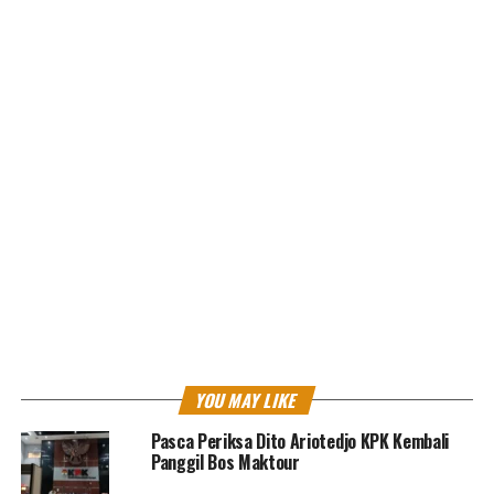
Afandin mengucapkan selamat kembali ke tanah air dan
berjumpa dengan sanak saudara. Dirinya yakin para
jamaah menjadi haji mambrur.
PLT Bupati Langkat H Syah Afandin SH menyambut
kepulangan jamaah haji kloter 7
YOU MAY LIKE
Pasca Periksa Dito Ariotedjo KPK Kembali
“Selamat kembali ke kampung halaman, selamat
Panggil Bos Maktour
bertemu keluarga dirumah setelah lebih kurang 40 hari
berpisah untuk menjalankan ibadah haji,” ujarnya.