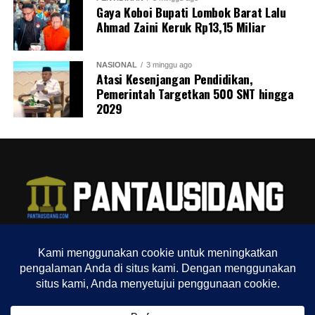
Gaya Koboi Bupati Lombok Barat Lalu
Ahmad Zaini Keruk Rp13,15 Miliar
NASIONAL
3 minggu ago
Atasi Kesenjangan Pendidikan,
Pemerintah Targetkan 500 SNT hingga
2029
TENTANG KAMI
REDAKSI
INDEX
SITEMAP
YOUTUBE CHANNEL
TIKTOK