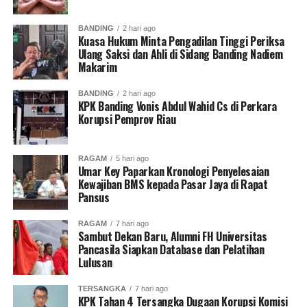
Puskesmas terdekat.
BANDING
2 hari ago
Kuasa Hukum Minta Pengadilan Tinggi Periksa
Guna kembali diperiksa dan bagi yang belum melakukan
Ulang Saksi dan Ahli di Sidang Banding Nadiem
vaksinasi booster akan divaksin.
Makarim
Turut hadir Bupati Kabupaten Labura Hendri Yanto
BANDING
2 hari ago
KPK Banding Vonis Abdul Wahid Cs di Perkara
Sitorus SE, Wakil Bupati Kabupaten Labura H Samsul
Korupsi Pemprov Riau
Tanjung ST MH, Sekdakab Labura H Muhammad Suib
SPd MM.
RAGAM
5 hari ago
Umar Key Paparkan Kronologi Penyelesaian
Kakan Kemenag Kabupaten Langkat H Ainul Aswad SAg
Kewajiban BMS kepada Pasar Jaya di Rapat
MA, Kakan Kemenag kabupaten Labura Agus Priadi SAg
Pansus
MSi, Ketua PD IPHI Kabupaten Langkat H Irfan Yusuf.
RAGAM
7 hari ago
Sambut Dekan Baru, Alumni FH Universitas
Sementara itu,Sabtu malam sekira pukul 20.05 Wib,
Pancasila Siapkan Database dan Pelatihan
jemaah haji
kloter
08 asal Kabupaten Asahan,Kota
Lulusan
Medan,Kota Sibolga,
TERSANGKA
7 hari ago
KPK Tahan 4 Tersangka Dugaan Korupsi Komisi
Telah mendarat di bandara Kualanamu Deli Serdang,