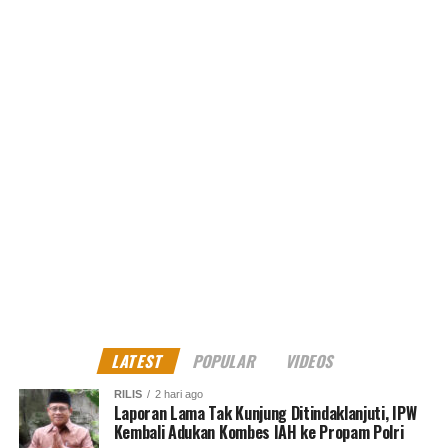
pelaksanaannya. Bahkan tidak ada yang terinfeksi covid
19,” katanya.
Untuk itu, Ia mengucapkan terima kasih kepada petugas
yang telah mengurus dan melayani seluruh jamaah haji,
baik saat di Mekah hingga tiba sampai tanah air.
“Terimakasih atas dedikasinya dan atas seluruh
pengorbanan dan pengabdiannya untuk jamaah,”
ujarnya.
Diketahui para jamaah sudah dilakukan pemeriksaan saat
kembalinya ke tanah air, dan sudah diberikan kartu
K3HJ
(kartu kewaspadaan kesehatan jemaah haji) untuk 21
LATEST
POPULAR
VIDEOS
hari.
RILIS
2 hari ago
Kedepan akan terus dilakukan pemantauan, dan
Laporan Lama Tak Kunjung Ditindaklanjuti, IPW
Kembali Adukan Kombes IAH ke Propam Polri
nantinya setelah 21 hari dapat di kebalikan ke