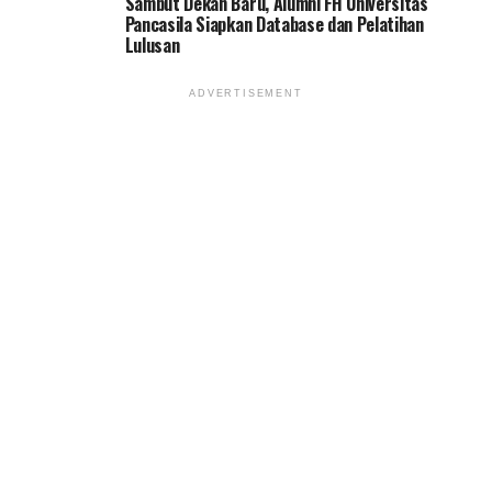
Sambut Dekan Baru, Alumni FH Universitas
Pancasila Siapkan Database dan Pelatihan
Lulusan
ADVERTISEMENT