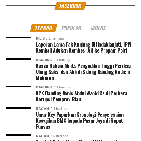
FACEBOOK
TERKINI
POPULAR
VIDEOS
RILIS
1 hari ago
Laporan Lama Tak Kunjung Ditindaklanjuti, IPW
Kembali Adukan Kombes IAH ke Propam Polri
BANDING
1 hari ago
Kuasa Hukum Minta Pengadilan Tinggi Periksa
Ulang Saksi dan Ahli di Sidang Banding Nadiem
Makarim
BANDING
1 hari ago
KPK Banding Vonis Abdul Wahid Cs di Perkara
Korupsi Pemprov Riau
RAGAM
4 hari ago
Umar Key Paparkan Kronologi Penyelesaian
Kewajiban BMS kepada Pasar Jaya di Rapat
Pansus
RAGAM
6 hari ago