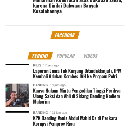
karena Dinilai Dakwaan Banyak
Kesalahannya
FACEBOOK
TERKINI
POPULAR
VIDEOS
RILIS
7 jam ago
Laporan Lama Tak Kunjung Ditindaklanjuti, IPW
Kembali Adukan Kombes IAH ke Propam Polri
BANDING
9 jam ago
Kuasa Hukum Minta Pengadilan Tinggi Periksa
Ulang Saksi dan Ahli di Sidang Banding Nadiem
Makarim
BANDING
11 jam ago
KPK Banding Vonis Abdul Wahid Cs di Perkara
Korupsi Pemprov Riau