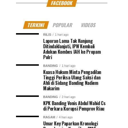
FACEBOOK
TERKINI
POPULAR
VIDEOS
RILIS
1 hari ago
Laporan Lama Tak Kunjung
Ditindaklanjuti, IPW Kembali
Adukan Kombes IAH ke Propam
Polri
BANDING
1 hari ago
Kuasa Hukum Minta Pengadilan
Tinggi Periksa Ulang Saksi dan
Ahli di Sidang Banding Nadiem
Makarim
BANDING
2 hari ago
KPK Banding Vonis Abdul Wahid Cs
di Perkara Korupsi Pemprov Riau
RAGAM
4 hari ago
Umar Key Paparkan Kronologi