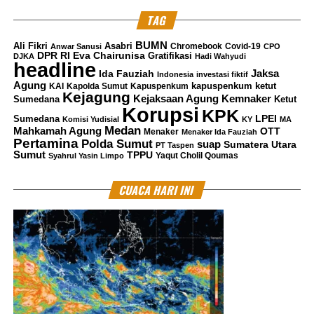
M.H., Koordinator pada Jaksa Agung Muda Bidang
TAG
Tindak Pidana Umum, Kepala Kejaksaan Tinggi.
BUMN
Ali Fikri
Asabri
Chromebook
Covid-19
Anwar Sanusi
CPO
“Dan Kepala Kejaksaan Negeri yang mengajukan
DPR RI
Eva Chairunisa
Gratifikasi
DJKA
Hadi Wahyudi
headline
permohonan restorative justice serta Kasubdit dan Kasi
Jaksa
Ida Fauziah
Indonesia
investasi fiktif
Wilayah di Direktorat T.P. Oharda,” tutupnya.
Agung
kapuspenkum ketut
KAI
Kapolda Sumut
Kapuspenkum
Kejagung
Kemnaker
Kejaksaan Agung
***Muhammad Shiddiq
Sumedana
Ketut
Korupsi
KPK
LPEI
Sumedana
Komisi Yudisial
KY
MA
Medan
Kritik saran kami terima untuk pengembangan
Mahkamah Agung
OTT
Menaker
Menaker Ida Fauziah
Pertamina
Polda Sumut
suap
Sumatera Utara
PT Taspen
konten kami. Jangan lupa subscribe dan like di
Sumut
TPPU
Yaqut Cholil Qoumas
Syahrul Yasin Limpo
Channel YouTube, Instagram dan Tik Tok.
Terima
kasih.
CUACA HARI INI
RELATED TOPICS:
8 PERKARA DIKABULKAN PERMOHONAN RESTORATIVE
JUSTICE
FADIL ZUMHANA
JAKSA AGUNG RI BURHANUDDIN
JAMPIDUM
JAMPIDUM PERINTAH KEJARI TERBITKAN SKP2
KAPUSPENKUM KETUT SUMEDANA
KEADILAN RESTORATIF
UP NEXT