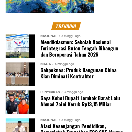
Jaksa Ideal, Jaksa yang Mampu Imbangi Kecerdasan
dengan Hati Nurani
DON'T MISS
Staf Pusenlis dan GM UIP PLN Jalani Pemeriksaan di
TRENDING
Kejagung
NASIONAL
3 minggu ago
Mendikdasmen: Sekolah Nasional
Terintegrasi Buton Tengah Dibangun
Muhammad Shiddiq
dan Beroperasi Tahun 2026
NIAGA
4 minggu ago
Gabpeknas: Produk Bangunan China
Senior Jurnalis Pantau Sidang By PT Kilas Pewarta Media
Kian Diminati Kontraktor
PENYIDIKAN
3 minggu ago
Gaya Koboi Bupati Lombok Barat Lalu
Ahmad Zaini Keruk Rp13,15 Miliar
NASIONAL
3 minggu ago
Atasi Kesenjangan Pendidikan,
Pemerintah Targetkan 500 SNT hingga