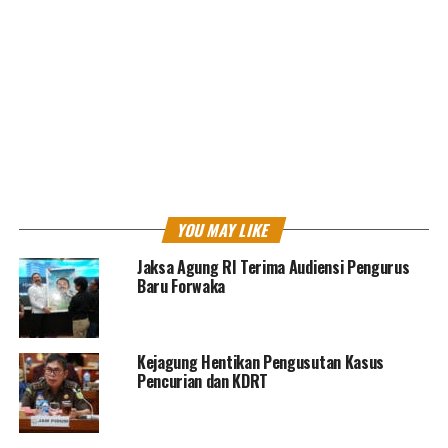
Berdasarkan Keadilan Restoratif sebagai perwujudan
kepastian hukum,” ujar Kapuspenkum.
YOU MAY LIKE
Jaksa Agung RI Terima Audiensi Pengurus
Baru Forwaka
Ketut Sumedana membeberkan, 8 berkas perkara yang
dihentikan penuntutannya berdasarkan
keadilan
restoratif
yaitu,
Kejagung Hentikan Pengusutan Kasus
Pencurian dan KDRT
1. Tersangka Untung Gunawan bin Alson Rusnadi Putra
dari Kejaksaan Negeri Tanah Laut yang disangka