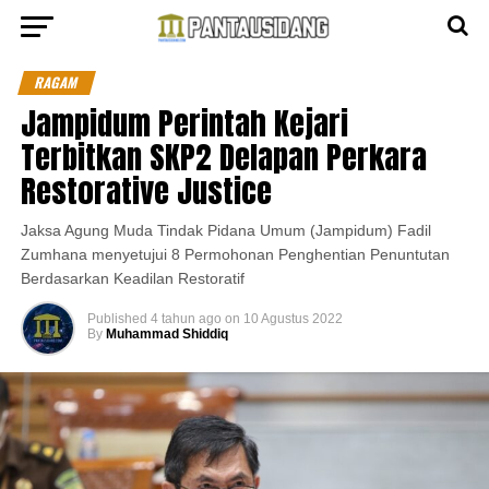
RAGAM
Jampidum Perintah Kejari
Terbitkan SKP2 Delapan Perkara
Restorative Justice
Jaksa Agung Muda Tindak Pidana Umum (Jampidum) Fadil
Zumhana menyetujui 8 Permohonan Penghentian Penuntutan
Berdasarkan Keadilan Restoratif
Published
4 tahun ago
on
10 Agustus 2022
By
Muhammad Shiddiq