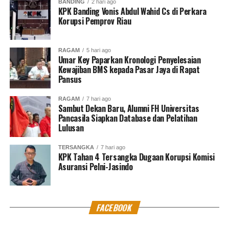
BANDING
2 hari ago
KPK Banding Vonis Abdul Wahid Cs di Perkara
Tersangka belum pernah dihukum. Tersangka baru
Korupsi Pemprov Riau
pertama kali melakukan perbuatan pidana.
Kemudian, Ancaman pidana denda atau penjara tidak
RAGAM
5 hari ago
Umar Key Paparkan Kronologi Penyelesaian
lebih dari 5 tahun. Tersangka berjanji tidak akan lagi
Kewajiban BMS kepada Pasar Jaya di Rapat
mengulangi perbuatannya. Proses perdamaian dilakukan
Pansus
secara sukarela dengan musyawarah untuk mufakat,
tanpa tekanan, paksaan, dan intimidasi. Tersangka dan
RAGAM
7 hari ago
Sambut Dekan Baru, Alumni FH Universitas
korban setuju untuk tidak melanjutkan permasalahan ke
Pancasila Siapkan Database dan Pelatihan
persidangan karena tidak akan membawa manfaat yang
Lulusan
lebih besar.
TERSANGKA
7 hari ago
KPK Tahan 4 Tersangka Dugaan Korupsi Komisi
“Pertimbangan sosiologis.
Masyarakat merespon
Asuransi Pelni-Jasindo
positif,” ungkapnya.
Ekspose dilakukan secara virtual yang dihadiri oleh
Jampidum Dr. Fadil Zumhana, Direktur Tindak Pidana
FACEBOOK
Terhadap Orang dan Harta Benda Agnes Triani, S.H.