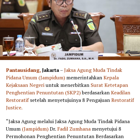
Pantausidang,
Jakarta
–
Jaksa Agung Muda Tindak
Pidana Umum (Jampidum)
memerintahkan
Kepala
Kejaksaan Negeri
untuk menerbitkan
Surat Ketetapan
Penghentian Penuntutan (SKP2)
berdasarkan
Keadilan
Restoratif
setelah menyetujuinya 8 Pengajuan
Restoratif
Justice.
“Jaksa Agung melalui Jaksa Agung Muda Tindak Pidana
Umum
(Jampidum)
Dr.
Fadil Zumhana
menyetujui 8
Permohonan Penghentian Penuntutan Berdasarkan