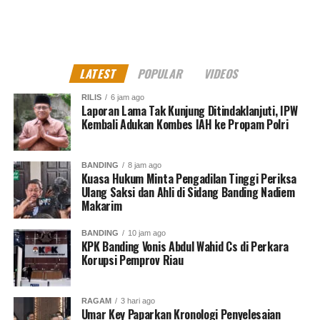
Ia langsung memakai rompi oranye tahanan KPK dan
langsung beregas meninggalkan ruang sidang, tanpa
sepatah kata pun.
LATEST
POPULAR
VIDEOS
Ketika persidangan berlangsung, baik Kosasih maupun
RILIS
6 jam ago
kuasa hukumnya menyatakan pikir-pikir dulu terhadap
Laporan Lama Tak Kunjung Ditindaklanjuti, IPW
vonis hakim. Mereka diberikan waktu sepekan untuk
Kembali Adukan Kombes IAH ke Propam Polri
menentukan sikap.
Akibat perbuatannya, Kosasih terbukti melanggar Pasal
BANDING
8 jam ago
Kuasa Hukum Minta Pengadilan Tinggi Periksa
2 ayat (1) juncto Pasal 18 UU Tipikor juncto Pasal 55
Ulang Saksi dan Ahli di Sidang Banding Nadiem
ayat (1) ke-1 KUHP sebagaimana dakwaan alternatif
Makarim
pertama.
BANDING
10 jam ago
KPK Banding Vonis Abdul Wahid Cs di Perkara
Sebelumnya Jaksa Penuntut Umum pada komisi
Korupsi Pemprov Riau
pemberantasan korupsi mengajukan hukuman masing-
masing 10 tahun dan 9 tahun 4 bulan kepada kedua
terdakwa.
RAGAM
3 hari ago
Umar Key Paparkan Kronologi Penyelesaian