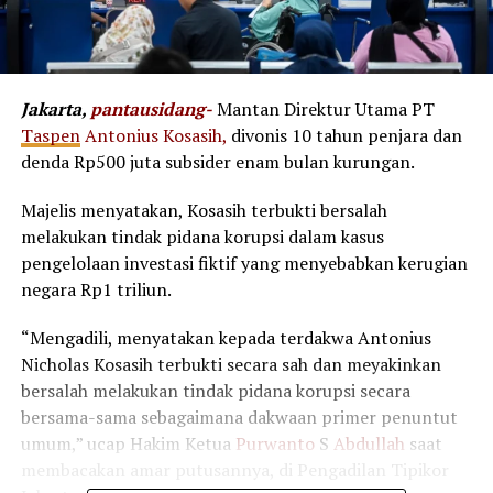
Jakarta,
pantausidang-
Mantan Direktur Utama PT
Taspen
Antonius Kosasih,
divonis 10 tahun penjara dan
denda Rp500 juta subsider enam bulan kurungan.
Majelis menyatakan, Kosasih terbukti bersalah
melakukan tindak pidana korupsi dalam kasus
pengelolaan investasi fiktif yang menyebabkan kerugian
negara Rp1 triliun.
“Mengadili, menyatakan kepada terdakwa Antonius
Nicholas Kosasih terbukti secara sah dan meyakinkan
bersalah melakukan tindak pidana korupsi secara
bersama-sama sebagaimana dakwaan primer penuntut
umum,” ucap Hakim Ketua
Purwanto
S
Abdullah
saat
membacakan amar putusannya, di Pengadilan Tipikor