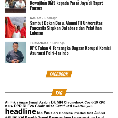
Kewajiban BMS kepada Pasar Jaya di Rapat
Jaksa menilai para terdakwa melakukan investasi pada
Pansus
produk reksa dana RD I-Next G2 dengan dana
perusahaan sebesar sekitar Rp1 triliun tanpa dukungan
RAGAM
5 hari ago
Sambut Dekan Baru, Alumni FH Universitas
analisis investasi yang memadai. Perbuatan itu, menurut
Pancasila Siapkan Database dan Pelatihan
jaksa, memperkaya diri sendiri maupun pihak lain dan
Lulusan
menimbulkan kerugian keuangan negara.
TERSANGKA
5 hari ago
KPK Tahan 4 Tersangka Dugaan Korupsi Komisi
Pihak yang diuntungkan;
Asuransi Pelni-Jasindo
1. Antonius N.S. Kosasih
Terdakwa utama, diduga memperkaya diri sendiri.
FACEBOOK
Misalnya dalam dakwaan disebut dia menerima
keuntungan senilai Rp28,45 miliar ditambah sejumlah
mata uang asing.
TAG
2. Ekiawan Heri Primaryanto
BUMN
Ali Fikri
Asabri
Chromebook
Covid-19
Anwar Sanusi
CPO
DPR RI
Eva Chairunisa
Gratifikasi
DJKA
Hadi Wahyudi
headline
Mantan Dirut PT IIM juga disebut memperoleh
Jaksa
Ida Fauziah
Indonesia
investasi fiktif
Agung
kapuspenkum ketut
KAI
Kapolda Sumut
Kapuspenkum