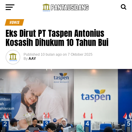
VONIS
Eks Dirut PT Taspen Antonius
Kosasih Dihukum 10 Tahun Bui
Published
10 bulan ago
on
7 Oktober 2025
By
AAY