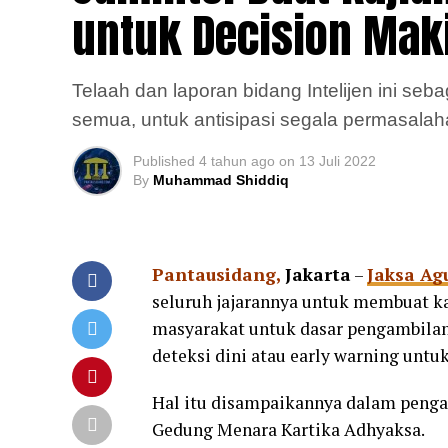
untuk Decision Mak
Telaah dan laporan bidang Intelijen ini seba
semua, untuk antisipasi segala permasalaha
Published
4 tahun ago
on
13 Juli 2022
By
Muhammad Shiddiq
Pantausidang,
Jakarta
–
Jaksa Ag
seluruh jajarannya untuk membuat ka
masyarakat untuk dasar pengambilan
deteksi dini atau early warning untuk
Hal itu disampaikannya dalam pengar
Gedung Menara Kartika Adhyaksa.