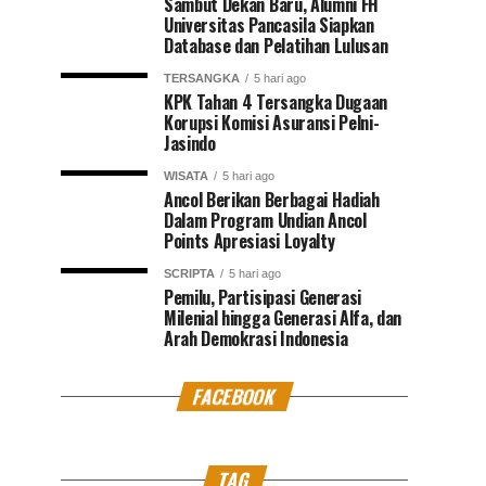
Sambut Dekan Baru, Alumni FH
Universitas Pancasila Siapkan
Database dan Pelatihan Lulusan
TERSANGKA
5 hari ago
KPK Tahan 4 Tersangka Dugaan
Korupsi Komisi Asuransi Pelni-
Jasindo
WISATA
5 hari ago
Ancol Berikan Berbagai Hadiah
Dalam Program Undian Ancol
Points Apresiasi Loyalty
SCRIPTA
5 hari ago
Pemilu, Partisipasi Generasi
Milenial hingga Generasi Alfa, dan
Arah Demokrasi Indonesia
FACEBOOK
TAG