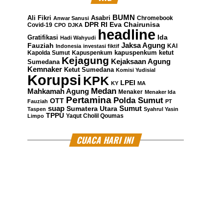
BUMN
Ali Fikri
Asabri
Chromebook
Anwar Sanusi
DPR RI
Eva Chairunisa
Covid-19
CPO
DJKA
headline
Gratifikasi
Ida
Hadi Wahyudi
Jaksa Agung
Fauziah
KAI
Indonesia
investasi fiktif
kapuspenkum ketut
Kapolda Sumut
Kapuspenkum
Kejagung
Kejaksaan Agung
Sumedana
Kemnaker
Ketut Sumedana
Komisi Yudisial
Korupsi
KPK
LPEI
KY
MA
Medan
Mahkamah Agung
Menaker
Menaker Ida
Pertamina
Polda Sumut
OTT
Fauziah
PT
suap
Sumatera Utara
Sumut
Taspen
Syahrul Yasin
TPPU
Yaqut Cholil Qoumas
Limpo
CUACA HARI INI