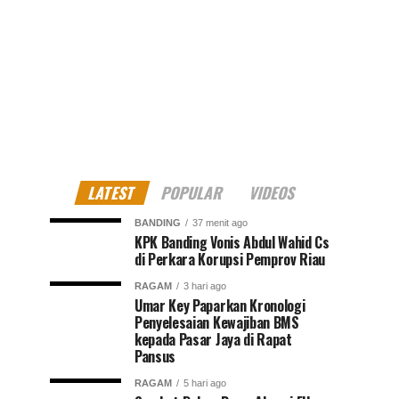
LATEST
POPULAR
VIDEOS
BANDING
37 menit ago
KPK Banding Vonis Abdul Wahid Cs
di Perkara Korupsi Pemprov Riau
RAGAM
3 hari ago
Umar Key Paparkan Kronologi
Penyelesaian Kewajiban BMS
kepada Pasar Jaya di Rapat
Pansus
RAGAM
5 hari ago