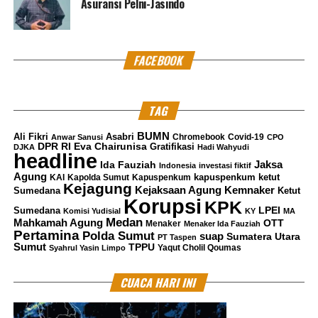
Asuransi Pelni-Jasindo
FACEBOOK
TAG
BUMN
Ali Fikri
Asabri
Chromebook
Covid-19
Anwar Sanusi
CPO
DPR RI
Eva Chairunisa
Gratifikasi
DJKA
Hadi Wahyudi
headline
Jaksa
Ida Fauziah
Indonesia
investasi fiktif
Agung
kapuspenkum ketut
KAI
Kapolda Sumut
Kapuspenkum
Kejagung
Kemnaker
Kejaksaan Agung
Sumedana
Ketut
Korupsi
KPK
LPEI
Sumedana
Komisi Yudisial
KY
MA
Medan
Mahkamah Agung
OTT
Menaker
Menaker Ida Fauziah
Pertamina
Polda Sumut
suap
Sumatera Utara
PT Taspen
Sumut
TPPU
Yaqut Cholil Qoumas
Syahrul Yasin Limpo
CUACA HARI INI