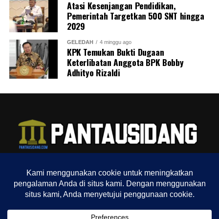
Atasi Kesenjangan Pendidikan,
Pemerintah Targetkan 500 SNT hingga
2029
GELEDAH
4 minggu ago
KPK Temukan Bukti Dugaan
Keterlibatan Anggota BPK Bobby
Adhityo Rizaldi
TENTANG KAMI
REDAKSI
INDEX
SITEMAP
YOUTUBE CHANNEL
TIKTOK