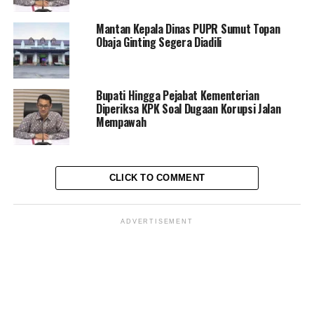
KALIMANTAN BARAT
MEMPAWAH
PROYEK JALAN
PU
Mantan Kepala Dinas PUPR Sumut Topan
UP NEXT
Obaja Ginting Segera Diadili
Kasus Suap Pengurusan TKA, KPK Periksa Sejumlah
Pejabat Kemnaker
DON'T MISS
Dugaan Rasuah Dana CSR, KPK Panggil Petinggi BI
Bupati Hingga Pejabat Kementerian
Diperiksa KPK Soal Dugaan Korupsi Jalan
Mempawah
AAY
CLICK TO COMMENT
Jurnalis / Editor - Pengalaman Majalah, dan Multimedia.
ADVERTISEMENT