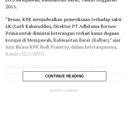
2015.
“Benar, KPK menjadwalkan pemeriksaan terhadap saksi
LK (Lutfi Kaharuddin), Direktur PT Adhitama Borneo
Prima untuk dimintai keterangan terkait kasus dugaan
korupsi di Mempawah, Kalimantan Barat (Kalbar),” ujar
Juru Bicara KPK Budi Prasetyo, dalam keterangannya,
Kamis (22/5/2025).
Selain Lutfi, lembaga antirasuah juga dikabarkan
memanggil dua saksi lainnya. Mereka adalah Lilik Safrita
CONTINUE READING
Yosmaniar sebagai pihak swasta dan satu lagi berinisial
AC sebagai staf konsultan perencanaan PT Adhika Cipta
ADVERTISEMENT
Wijaya. Keduanya juga akan dimintai keterangan dalam
kasus tersebut.
Sebelumnya, KPK telah menetapkan tiga orang sebagai
tersangka dalam kasus tersebut, yang terdiri atas dua
orang penyelenggara negara dan seorang swasta.