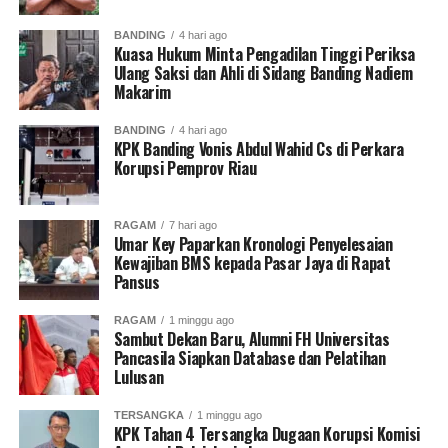
BANDING
4 hari ago
Kuasa Hukum Minta Pengadilan Tinggi Periksa
Ulang Saksi dan Ahli di Sidang Banding Nadiem
Makarim
BANDING
4 hari ago
KPK Banding Vonis Abdul Wahid Cs di Perkara
Korupsi Pemprov Riau
RAGAM
7 hari ago
Umar Key Paparkan Kronologi Penyelesaian
Kewajiban BMS kepada Pasar Jaya di Rapat
Pansus
RAGAM
1 minggu ago
Sambut Dekan Baru, Alumni FH Universitas
Pancasila Siapkan Database dan Pelatihan
Lulusan
TERSANGKA
1 minggu ago
KPK Tahan 4 Tersangka Dugaan Korupsi Komisi