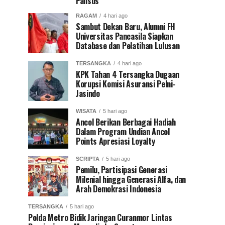
Pansus
RAGAM
4 hari ago
Sambut Dekan Baru, Alumni FH
Universitas Pancasila Siapkan
Database dan Pelatihan Lulusan
TERSANGKA
4 hari ago
KPK Tahan 4 Tersangka Dugaan
Korupsi Komisi Asuransi Pelni-
Jasindo
WISATA
5 hari ago
Ancol Berikan Berbagai Hadiah
Dalam Program Undian Ancol
Points Apresiasi Loyalty
SCRIPTA
5 hari ago
Pemilu, Partisipasi Generasi
Milenial hingga Generasi Alfa, dan
Arah Demokrasi Indonesia
TERSANGKA
5 hari ago
Polda Metro Bidik Jaringan Curanmor Lintas