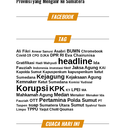
Provinsi yang Mengalir ke Sumatera
FACEBOOK
TAG
BUMN
Ali Fikri
Asabri
Chromebook
Anwar Sanusi
DPR RI
Eva Chairunisa
Covid-19
CPO
DJKA
headline
Gratifikasi
Ida
Hadi Wahyudi
Jaksa Agung
Fauziah
KAI
Indonesia
investasi fiktif
kapuspenkum ketut
Kapolda Sumut
Kapuspenkum
Kejagung
Kejaksaan Agung
Sumedana
Kemnaker
Ketut Sumedana
Komisi Yudisial
Korupsi
KPK
LPEI
KY
MA
Medan
Mahkamah Agung
Menaker
Menaker Ida
Pertamina
Polda Sumut
OTT
Fauziah
PT
suap
Sumatera Utara
Sumut
Taspen
Syahrul Yasin
TPPU
Yaqut Cholil Qoumas
Limpo
CUACA HARI INI