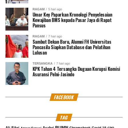
RAGAM
5 hari ago
Umar Key Paparkan Kronologi Penyelesaian
Kewajiban BMS kepada Pasar Jaya di Rapat
Pansus
RAGAM
7 hari ago
Sambut Dekan Baru, Alumni FH Universitas
Pancasila Siapkan Database dan Pelatihan
Lulusan
TERSANGKA
7 hari ago
KPK Tahan 4 Tersangka Dugaan Korupsi Komisi
Asuransi Pelni-Jasindo
FACEBOOK
TAG
BUMN
Ali Fikri
Asabri
Chromebook
Covid-19
Anwar Sanusi
CPO