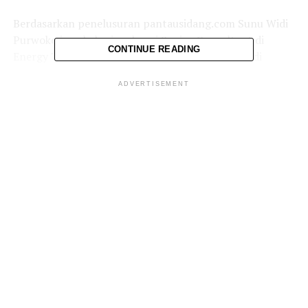
Berdasarkan penelusuran pantausidang.com Sunu Widi
Purwoko juga bekerja sebagai Senior Consultant di
CONTINUE READING
Energy Transition Initiative dan Senior Partner di
Mudihardjo & Co.
ADVERTISEMENT
Sunu juga berprofesi sebagai advokat di DKI Jakarta. Ia
merupakan senior Partner di kantor hukum SA
Partners.
Dalam kasus ini, KPK sebelumnya telah menetapkan
enam orang tersangka, namun baru menahan pemilik
PT Sakti Mait Jaya Langit (SMJL) serta PT Mega Alam
Sejahtera (MAS) yang terafiliasi dengan Hendarto (HD).
Sedangkan lima tersangka yang belum ditahan yakni
Direktur Utama PT Petro Energy,
Newin Nugroho
(NN)
dan Komisaris Utama PT Petro Energy,
Jimmy Masrin
(JM).