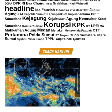
DPR RI
Eva Chairunisa
Gratifikasi
DJKA
Hadi Wahyudi
headline
Jaksa
Ida Fauziah
Indonesia
investasi fiktif
Agung
kapuspenkum ketut
KAI
Kapolda Sumut
Kapuspenkum
Kejagung
Kemnaker
Kejaksaan Agung
Sumedana
Ketut
Korupsi
KPK
LPEI
Sumedana
Komisi Yudisial
KY
MA
Medan
Mahkamah Agung
OTT
Menaker
Menaker Ida Fauziah
Pertamina
Polda Sumut
suap
Sumatera Utara
PT Taspen
Sumut
TPPU
Yaqut Cholil Qoumas
Syahrul Yasin Limpo
CUACA HARI INI