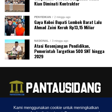
Kian Diminati Kontraktor
DON'T MISS
Eks Ombudsman Yeka Hendra Fatika Jadi Tersangka
Perintangan Kasus CPO
PENYIDIKAN
2 minggu ago
Gaya Koboi Bupati Lombok Barat Lalu
Ahmad Zaini Keruk Rp13,15 Miliar
AAY
NASIONAL
3 minggu ago
Atasi Kesenjangan Pendidikan,
Jurnalis / Editor - Pengalaman Majalah, dan Multimedia.
Pemerintah Targetkan 500 SNT hingga
2029