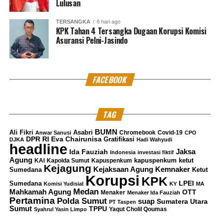
Lulusan
TERSANGKA
6 hari ago
KPK Tahan 4 Tersangka Dugaan Korupsi Komisi
Asuransi Pelni-Jasindo
FACEBOOK
TAG
BUMN
Ali Fikri
Asabri
Chromebook
Covid-19
Anwar Sanusi
CPO
DPR RI
Eva Chairunisa
Gratifikasi
DJKA
Hadi Wahyudi
headline
Jaksa
Ida Fauziah
Indonesia
investasi fiktif
Agung
kapuspenkum ketut
KAI
Kapolda Sumut
Kapuspenkum
Kejagung
Kemnaker
Kejaksaan Agung
Sumedana
Ketut
Korupsi
KPK
LPEI
Sumedana
Komisi Yudisial
KY
MA
Medan
Mahkamah Agung
OTT
Menaker
Menaker Ida Fauziah
Pertamina
Polda Sumut
suap
Sumatera Utara
PT Taspen
Sumut
TPPU
Yaqut Cholil Qoumas
Syahrul Yasin Limpo