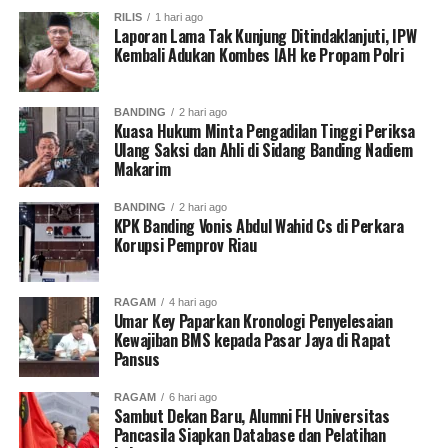
membantu memenangkan perusahaan tertentu dalam
RILIS
1 hari ago
Laporan Lama Tak Kunjung Ditindaklanjuti, IPW
proyek outsourcing tersebut. ***
(Red)
Kembali Adukan Kombes IAH ke Propam Polri
BANDING
2 hari ago
Kuasa Hukum Minta Pengadilan Tinggi Periksa
Ulang Saksi dan Ahli di Sidang Banding Nadiem
Makarim
BANDING
2 hari ago
KPK Banding Vonis Abdul Wahid Cs di Perkara
Korupsi Pemprov Riau
RAGAM
4 hari ago
Umar Key Paparkan Kronologi Penyelesaian
Kewajiban BMS kepada Pasar Jaya di Rapat
Pansus
RAGAM
6 hari ago
Sambut Dekan Baru, Alumni FH Universitas
Pancasila Siapkan Database dan Pelatihan