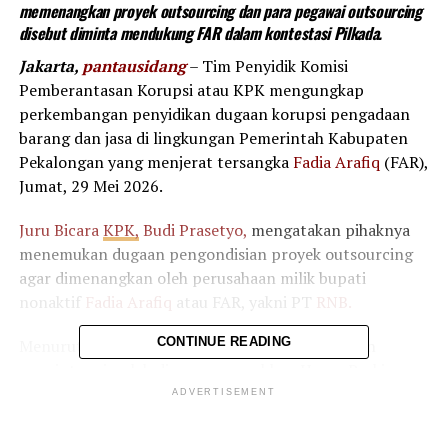
memenangkan proyek outsourcing dan para pegawai outsourcing
disebut diminta mendukung FAR dalam kontestasi Pilkada.
Jakarta,
pantausidang
– Tim Penyidik Komisi
Pemberantasan Korupsi atau KPK mengungkap
perkembangan penyidikan dugaan korupsi pengadaan
barang dan jasa di lingkungan Pemerintah Kabupaten
Pekalongan yang menjerat tersangka
Fadia Arafiq
(FAR),
Jumat, 29 Mei 2026.
Juru Bicara
KPK,
Budi Prasetyo,
mengatakan pihaknya
menemukan dugaan pengondisian proyek outsourcing
agar dimenangkan oleh perusahaan milik bupati
nonaktif
Fadia Arafiq
atau FAR, yakni PT
RNB.
CONTINUE READING
Menurut Budi, modus yang digunakan antara lain
meminta sejumlah dinas menyerahkan Harga Perkiraan
Sendiri atau HPS sebelum proses pengadaan dilakukan.
ADVERTISEMENT
Dengan cara itu, spesifikasi dan kebutuhan proyek