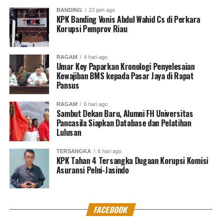
BANDING
22 jam ago
Sedangkan Direktur Utama PT
Pos Logistik Indonesia,
KPK Banding Vonis Abdul Wahid Cs di Perkara
Ardian Choli
menanggapi hal ini sebagai momentum
Korupsi Pemprov Riau
untuk mengkonsolidasikan pasokan dan logistik energi
di Indonesia. Menurutnya saat ini kegiatan logistik
RAGAM
4 hari ago
energi di Indonesia masih terfragmentasi.
Umar Key Paparkan Kronologi Penyelesaian
Kewajiban BMS kepada Pasar Jaya di Rapat
“Kalau kita dengar dari pembicara yang lain kesulitan
Pansus
yang dihadapi ini harusnya kita jadikan momentum
RAGAM
6 hari ago
untuk konsolidasi,
BLU
ini penting untuk melibatkan
Sambut Dekan Baru, Alumni FH Universitas
berbagai pihak jadi pasokan dan logistik energi di
Pancasila Siapkan Database dan Pelatihan
Lulusan
Indonesia ini tidak terpecah-pecah tapi bersatu,”
pungkasnya. ***
Muhammad Shiddiq
TERSANGKA
6 hari ago
KPK Tahan 4 Tersangka Dugaan Korupsi Komisi
Kritik saran kami terima untuk pengembangan
Asuransi Pelni-Jasindo
konten kami. Jangan lupa subscribe dan like di
Channel YouTube, Instagram dan Tik Tok.
Terima
kasih.
FACEBOOK