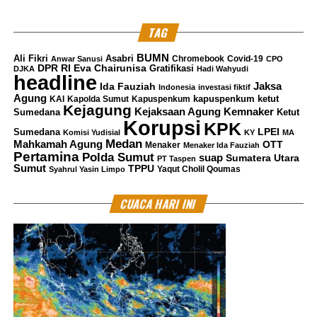
RELATED TOPICS:
ANGGAWIRA
ASPEBINDO
BLU
TAG
UP NEXT
Tiga Waketu DPRD Tulung Agung Jadi Tersangka Dugaan
BUMN
Ali Fikri
Asabri
Chromebook
Covid-19
Korupsi Pelaksanaan APBD/APBD-P
Anwar Sanusi
CPO
DPR RI
Eva Chairunisa
Gratifikasi
DJKA
Hadi Wahyudi
headline
Jaksa
DON'T MISS
Ida Fauziah
Indonesia
investasi fiktif
Jampidum Perintah Kejari Terbitkan SKP2 Empat Perkara
Agung
kapuspenkum ketut
KAI
Kapolda Sumut
Kapuspenkum
Kejagung
Kemnaker
Berdasarkan Keadilan Restoratif
Kejaksaan Agung
Sumedana
Ketut
Korupsi
KPK
LPEI
Sumedana
Komisi Yudisial
KY
MA
Medan
Mahkamah Agung
OTT
Menaker
Menaker Ida Fauziah
Pertamina
Polda Sumut
suap
Sumatera Utara
PT Taspen
Muhammad Shiddiq
Sumut
TPPU
Yaqut Cholil Qoumas
Syahrul Yasin Limpo
CUACA HARI INI
Senior Jurnalis Pantau Sidang By PT Kilas Pewarta Media