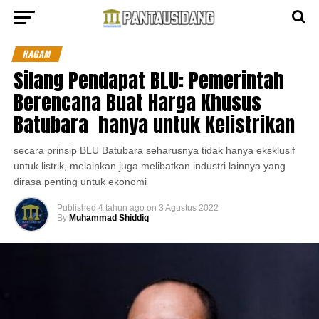
RAGAM
Silang Pendapat BLU: Pemerintah
Berencana Buat Harga Khusus
Batubara hanya untuk Kelistrikan
secara prinsip BLU Batubara seharusnya tidak hanya eksklusif
untuk listrik, melainkan juga melibatkan industri lainnya yang
dirasa penting untuk ekonomi
Published
4 tahun ago
on
3 Agustus 2022
By
Muhammad Shiddiq