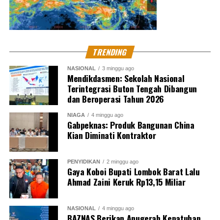
TRENDING
NASIONAL
3 minggu ago
Mendikdasmen: Sekolah Nasional
Terintegrasi Buton Tengah Dibangun
dan Beroperasi Tahun 2026
NIAGA
4 minggu ago
Gabpeknas: Produk Bangunan China
Kian Diminati Kontraktor
PENYIDIKAN
2 minggu ago
Gaya Koboi Bupati Lombok Barat Lalu
Ahmad Zaini Keruk Rp13,15 Miliar
NASIONAL
4 minggu ago
BAZNAS Berikan Anugerah Kepatuhan