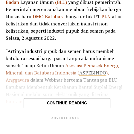
Badan
Layanan Umum
(BLU)
yang dibuat pemerintah.
Pemerintah merencanakan membuat kebijakan harga
khusus baru
DMO Batubara
hanya untuk PT
PLN
atau
kelistrikan dan tidak menyertakan industri non-
kelistrikan, seperti industri pupuk dan semen pada
Selasa, 2 Agustus 2022.
“Artinya industri pupuk dan semen harus membeli
batubara sesuai harga pasar tanpa ada mekanisme
subsidi,” ucap Ketua Umum
Asosiasi Pemasok Energi,
Mineral, dan Batubara Indonesia (
ASPEBINDO
),
Anggawira
dalam Webinar bertema Tantangan BLU
Batubara Membentuk Ketahanan Rantai Suplai Energi
Nasional melalui surat elektronik yang diterima
Pantausidang.com,
Rabu, 3 Agustus 2022.
CONTINUE READING
Anggawira
mengatakan, secara prinsip
BLU
Batubara
ADVERTISEMENT
seharusnya tidak hanya eksklusif untuk listrik, melainkan
juga melibatkan industri lainnya yang dirasa penting