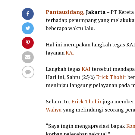
Pantausidang,
Jakarta
– PT Kereta 
terhadap penumpang yang melakuk
beberapa waktu lalu.
Hal ini merupakan langkah tegas KA
layanan
KA.
Langkah tegas
KAI
tersebut mendapa
Hari ini, Sabtu (25/6)
Erick Thohir
ber
meninjau langsung pelayanan pada m
Selain itu,
Erick Thohir
juga memberi
Wahyu
yang melindungi seorang pen
“Saya ingin mengapresiasi bapak
Kon
korban pelecehan seksual.”