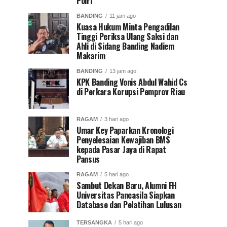
Polri
BANDING
11 jam ago
Kuasa Hukum Minta Pengadilan
Tinggi Periksa Ulang Saksi dan
Ahli di Sidang Banding Nadiem
Makarim
BANDING
13 jam ago
KPK Banding Vonis Abdul Wahid Cs
di Perkara Korupsi Pemprov Riau
RAGAM
3 hari ago
Umar Key Paparkan Kronologi
Penyelesaian Kewajiban BMS
kepada Pasar Jaya di Rapat
Pansus
RAGAM
5 hari ago
Sambut Dekan Baru, Alumni FH
Universitas Pancasila Siapkan
Database dan Pelatihan Lulusan
TERSANGKA
5 hari ago