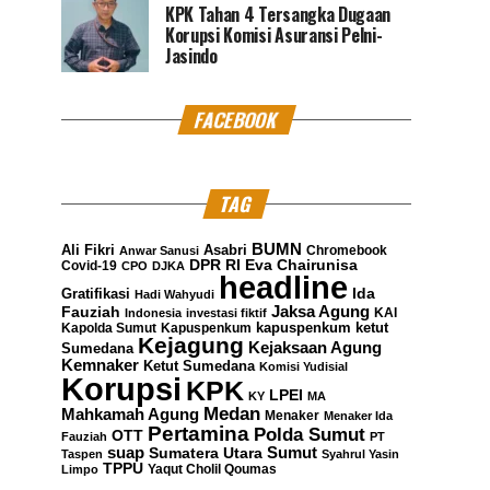
KPK Tahan 4 Tersangka Dugaan
Korupsi Komisi Asuransi Pelni-
Jasindo
FACEBOOK
TAG
BUMN
Ali Fikri
Asabri
Chromebook
Anwar Sanusi
DPR RI
Eva Chairunisa
Covid-19
CPO
DJKA
headline
Gratifikasi
Ida
Hadi Wahyudi
Jaksa Agung
Fauziah
KAI
Indonesia
investasi fiktif
kapuspenkum ketut
Kapolda Sumut
Kapuspenkum
Kejagung
Kejaksaan Agung
Sumedana
Kemnaker
Ketut Sumedana
Komisi Yudisial
Korupsi
KPK
LPEI
KY
MA
Medan
Mahkamah Agung
Menaker
Menaker Ida
Pertamina
Polda Sumut
OTT
Fauziah
PT
suap
Sumatera Utara
Sumut
Taspen
Syahrul Yasin
TPPU
Yaqut Cholil Qoumas
Limpo