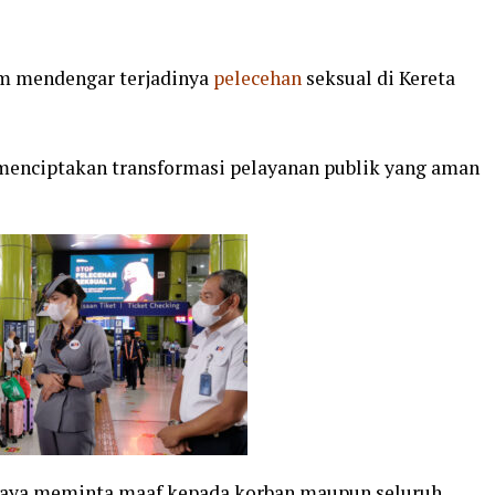
am mendengar terjadinya
pelecehan
seksual di Kereta
enciptakan transformasi pelayanan publik yang aman
, saya meminta maaf kepada korban maupun seluruh