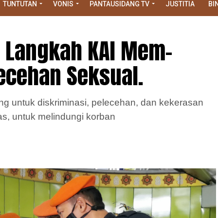
TUNTUTAN
VONIS
PANTAUSIDANG TV
JUSTITIA
BI
g Langkah KAI Mem-
lecehan Seksual.
ng untuk diskriminasi, pelecehan, dan kekerasan
s, untuk melindungi korban