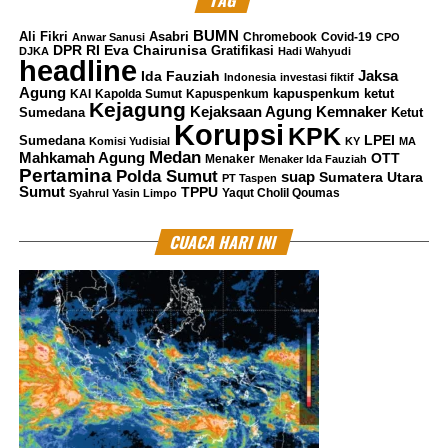
TAG
BUMN
Ali Fikri
Asabri
Chromebook
Covid-19
Anwar Sanusi
CPO
Taufik menegaskan sektor konstruksi merupakan salah
DPR RI
Eva Chairunisa
Gratifikasi
DJKA
Hadi Wahyudi
headline
satu pilar strategis pembangunan nasional sehingga
Jaksa
Ida Fauziah
Indonesia
investasi fiktif
harus dijalankan dengan prinsip integritas dan
Agung
kapuspenkum ketut
KAI
Kapolda Sumut
Kapuspenkum
Kejagung
Kemnaker
akuntabilitas.
Kejaksaan Agung
Sumedana
Ketut
Korupsi
KPK
LPEI
Sumedana
Komisi Yudisial
KY
MA
Medan
Menurutnya, praktik korupsi dalam proyek konstruksi
Mahkamah Agung
OTT
Menaker
Menaker Ida Fauziah
Pertamina
Polda Sumut
suap
Sumatera Utara
tidak hanya merugikan keuangan negara, tetapi juga
PT Taspen
Sumut
TPPU
Yaqut Cholil Qoumas
Syahrul Yasin Limpo
berpotensi membahayakan keselamatan masyarakat
apabila kualitas bangunan tidak sesuai standar.
CUACA HARI INI
“Setiap pelanggaran integritas berpotensi merusak
kualitas pembangunan, mencederai kepercayaan publik,
dan menghambat pembangunan nasional,” kata Taufik.
KPK menegaskan akan terus mengusut tuntas perkara
tersebut sekaligus mendorong penguatan tata kelola
dan pengawasan agar praktik serupa tidak kembali
terjadi dalam pelaksanaan proyek-proyek pembangunan