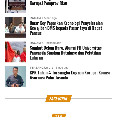
Korupsi Pemprov Riau
Penyidik juga menemukan adanya dugaan pengondisian
pemenang proyek. Ahmad Abdillah diduga telah diminta
RAGAM
5 hari ago
menjadi kontraktor pelaksana sejak tahap perencanaan
Umar Key Paparkan Kronologi Penyelesaian
Kewajiban BMS kepada Pasar Jaya di Rapat
dan penganggaran, meskipun proses lelang saat itu
Pansus
belum dimulai.
RAGAM
1 minggu ago
Di sisi lain, Sukiman diduga menerima sejumlah uang
Sambut Dekan Baru, Alumni FH Universitas
Pancasila Siapkan Database dan Pelatihan
dari pihak Abipraya–Jaya Abadi KSO terkait pelaksanaan
Lulusan
proyek tersebut.
TERSANGKA
1 minggu ago
Timbulkan Kerugian Negara Rp35,7 Miliar
KPK Tahan 4 Tersangka Dugaan Korupsi Komisi
Asuransi Pelni-Jasindo
Akibat berbagai penyimpangan yang terjadi, hasil
pembangunan Gedung Kantor Pemkab Lamongan
disebut tidak sesuai dengan spesifikasi kontrak, baik dari
FACEBOOK
sisi volume maupun kualitas pekerjaan.
KPK menyatakan kondisi tersebut menimbulkan
kerugian keuangan negara sebesar Rp35,7 miliar.