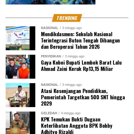
pemerintah. *** (MES)
Kritik saran kami terima untuk pengembangan
TRENDING
konten kami. Jangan lupa subscribe dan like di
NASIONAL
3 minggu ago
Channel YouTube, Instagram dan Tik Tok.
Terima
Mendikdasmen: Sekolah Nasional
kasih.
Terintegrasi Buton Tengah Dibangun
dan Beroperasi Tahun 2026
RELATED TOPICS:
AHMAD ABDILLAH
PENYIDIKAN
3 minggu ago
HERMAN DWI HARYANTO
KSO
LAMONGAN
Gaya Koboi Bupati Lombok Barat Lalu
MOKH. SUKIMAN
PPK
PT AGUNG PRADANA PUTRA
Ahmad Zaini Keruk Rp13,15 Miliar
UP NEXT
Kejagung Tahan Tiga Eks Pimpinan BGN
NASIONAL
3 minggu ago
Atasi Kesenjangan Pendidikan,
DON'T MISS
Pemerintah Targetkan 500 SNT hingga
Bos Hanania Group Resmi Jadi Tersangka, Dana Jamaah
2029
Umroh Diduga Dipakai Bayar Influencer
GELEDAH
4 minggu ago
KPK Temukan Bukti Dugaan
Keterlibatan Anggota BPK Bobby
Redaksi Pantausidang
Adhityo Rizaldi