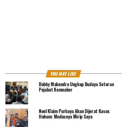
Rakor Pelaksanaan
Dana
Dekonstrasi
Tahun 2022 di
Jakarta, Selasa 15 Maret 2022.
Kritik saran kami terima untuk pengembangan
konten kami. Jangan lupa subscribe dan like di
Channel YouTube, Instagram dan Tik Tok.
Terima
kasih.
Laman:
1
2
YOU MAY LIKE
Bobby Mahendro Ungkap Budaya Setoran
Pejabat Kemnaker
<
>
Noel Klaim Purbaya Akan Dijerat Kasus
Hukum: Modusnya Mirip Saya