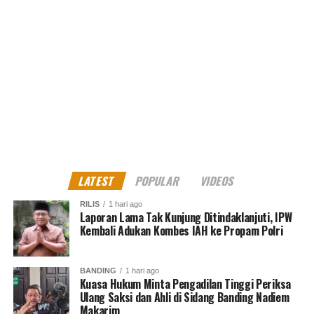
MES Dono
North Jakarta Journalist
LATEST
POPULAR
VIDEOS
RILIS
1 hari ago
Laporan Lama Tak Kunjung Ditindaklanjuti, IPW
Kembali Adukan Kombes IAH ke Propam Polri
BANDING
1 hari ago
Kuasa Hukum Minta Pengadilan Tinggi Periksa
Ulang Saksi dan Ahli di Sidang Banding Nadiem
Makarim