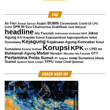
TAG
BUMN
Ali Fikri
Asabri
Chromebook
Covid-19
Anwar Sanusi
CPO
DPR RI
Eva Chairunisa
Gratifikasi
DJKA
Hadi Wahyudi
headline
Jaksa
Ida Fauziah
Indonesia
investasi fiktif
Agung
kapuspenkum ketut
KAI
Kapolda Sumut
Kapuspenkum
Kejagung
Kemnaker
Kejaksaan Agung
Sumedana
Ketut
Korupsi
KPK
LPEI
Sumedana
Komisi Yudisial
KY
MA
Medan
Mahkamah Agung
OTT
Menaker
Menaker Ida Fauziah
Pertamina
Polda Sumut
suap
Sumatera Utara
PT Taspen
Sumut
TPPU
Yaqut Cholil Qoumas
Syahrul Yasin Limpo
CUACA HARI INI