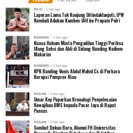
RILIS
1 hari ago
Laporan Lama Tak Kunjung Ditindaklanjuti, IPW
Kembali Adukan Kombes IAH ke Propam Polri
BANDING
1 hari ago
Kuasa Hukum Minta Pengadilan Tinggi Periksa
Ulang Saksi dan Ahli di Sidang Banding Nadiem
Makarim
BANDING
1 hari ago
KPK Banding Vonis Abdul Wahid Cs di Perkara
Korupsi Pemprov Riau
RAGAM
4 hari ago
Umar Key Paparkan Kronologi Penyelesaian
Kewajiban BMS kepada Pasar Jaya di Rapat
Pansus
RAGAM
6 hari ago
Sambut Dekan Baru, Alumni FH Universitas