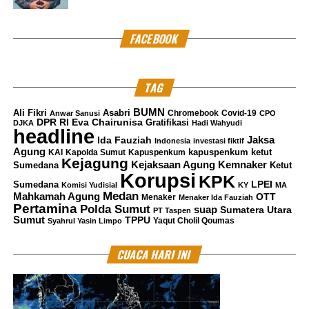
FACEBOOK
TAG
BUMN
Ali Fikri
Asabri
Chromebook
Covid-19
Anwar Sanusi
CPO
DPR RI
Eva Chairunisa
Gratifikasi
DJKA
Hadi Wahyudi
headline
Jaksa
Ida Fauziah
Indonesia
investasi fiktif
Agung
kapuspenkum ketut
KAI
Kapolda Sumut
Kapuspenkum
Kejagung
Kemnaker
Kejaksaan Agung
Sumedana
Ketut
Korupsi
KPK
LPEI
Sumedana
Komisi Yudisial
KY
MA
Medan
Mahkamah Agung
OTT
Menaker
Menaker Ida Fauziah
Pertamina
Polda Sumut
suap
Sumatera Utara
PT Taspen
Sumut
TPPU
Yaqut Cholil Qoumas
Syahrul Yasin Limpo
CUACA HARI INI