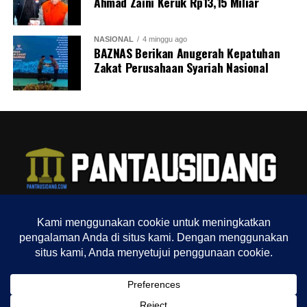
Ahmad Zaini Keruk Rp13,15 Miliar
NASIONAL
4 minggu ago
BAZNAS Berikan Anugerah Kepatuhan
Zakat Perusahaan Syariah Nasional
TENTANG KAMI
REDAKSI
INDEX
SITEMAP
YOUTUBE CHANNEL
TIKTOK