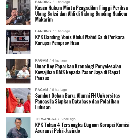
BANDING
1 hari ago
Kuasa Hukum Minta Pengadilan Tinggi Periksa
Ulang Saksi dan Ahli di Sidang Banding Nadiem
Makarim
BANDING
1 hari ago
KPK Banding Vonis Abdul Wahid Cs di Perkara
Korupsi Pemprov Riau
RAGAM
4 hari ago
Umar Key Paparkan Kronologi Penyelesaian
Kewajiban BMS kepada Pasar Jaya di Rapat
Pansus
RAGAM
6 hari ago
Sambut Dekan Baru, Alumni FH Universitas
Pancasila Siapkan Database dan Pelatihan
Lulusan
TERSANGKA
6 hari ago
KPK Tahan 4 Tersangka Dugaan Korupsi Komisi
Asuransi Pelni-Jasindo