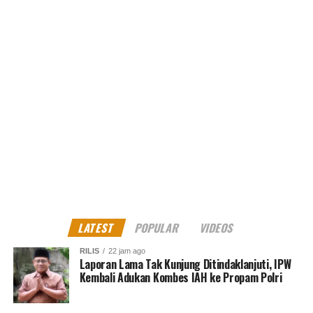
RELATED TOPICS:
BHAYANGKARI
CENGKARENG
ELECTRONIC GADGETS
UP NEXT
Polsek Tambora Ungkap Pengendalian Bisnis Narkoba
Via Ojek Online
DON'T MISS
Dikejar Polisi Panik Dua Pejambret Tabrak Polisi Tidur
JUM
LATEST
POPULAR
VIDEOS
RILIS
22 jam ago
Laporan Lama Tak Kunjung Ditindaklanjuti, IPW
Kembali Adukan Kombes IAH ke Propam Polri