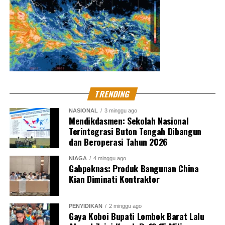
TRENDING
NASIONAL
3 minggu ago
Mendikdasmen: Sekolah Nasional
Terintegrasi Buton Tengah Dibangun
dan Beroperasi Tahun 2026
NIAGA
4 minggu ago
Gabpeknas: Produk Bangunan China
Kian Diminati Kontraktor
PENYIDIKAN
2 minggu ago
Gaya Koboi Bupati Lombok Barat Lalu