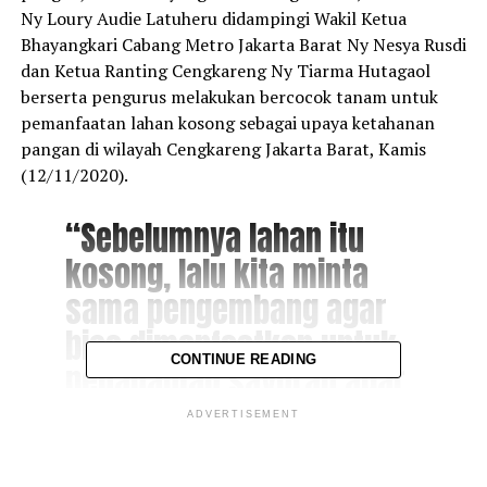
Ny Loury Audie Latuheru didampingi Wakil Ketua
Bhayangkari Cabang Metro Jakarta Barat Ny Nesya Rusdi
dan Ketua Ranting Cengkareng Ny Tiarma Hutagaol
berserta pengurus melakukan bercocok tanam untuk
pemanfaatan lahan kosong sebagai upaya ketahanan
pangan di wilayah Cengkareng Jakarta Barat, Kamis
(12/11/2020).
“Sebelumnya lahan itu
kosong, lalu kita minta
sama pengembang agar
bisa dimanfaatkan untuk
CONTINUE READING
penanaman sayuran agar
bisa menjaga ketahanan
ADVERTISEMENT
pangan khususnya di