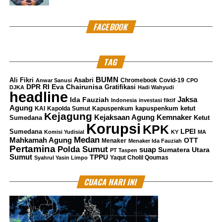
FACEBOOK
TAG
BUMN
Ali Fikri
Asabri
Chromebook
Covid-19
Anwar Sanusi
CPO
DPR RI
Eva Chairunisa
Gratifikasi
DJKA
Hadi Wahyudi
headline
Jaksa
Ida Fauziah
Indonesia
investasi fiktif
Agung
kapuspenkum ketut
KAI
Kapolda Sumut
Kapuspenkum
Kejagung
Kemnaker
Kejaksaan Agung
Sumedana
Ketut
Korupsi
KPK
LPEI
Sumedana
Komisi Yudisial
KY
MA
Medan
Mahkamah Agung
OTT
Menaker
Menaker Ida Fauziah
Pertamina
Polda Sumut
suap
Sumatera Utara
PT Taspen
Sumut
TPPU
Yaqut Cholil Qoumas
Syahrul Yasin Limpo
CUACA HARI INI