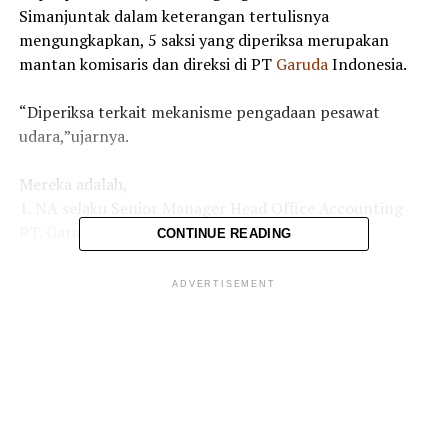
Simanjuntak dalam keterangan tertulisnya
mengungkapkan, 5 saksi yang diperiksa merupakan
mantan komisaris dan direksi di PT
Garuda
Indonesia.
“Diperiksa terkait mekanisme pengadaan pesawat
udara,”ujarnya.
Mereka adalah,
1. NA selaku Senior Manager Head Office Accounting
PT. Garuda Indonesia (persero), Tbk Tahun 2012
CONTINUE READING
2. IR selaku Komisaris PT. Garuda Indonesia (persero)
ADVERTISEMENT
Tbk. Tahun 2014
3. ATS selaku Direktur Niaga PT. Garuda Indonesia
(persero) Tbk. Tahun 2016,
4. NS selaku Direktur Marketing dan Teknologi
Informasi PT. Garuda Indonesia (persero) Tbk. Tahun