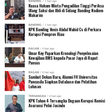
BANDING
1 hari ago
Kuasa Hukum Minta Pengadilan Tinggi Periksa
Ulang Saksi dan Ahli di Sidang Banding Nadiem
Makarim
BANDING
1 hari ago
KPK Banding Vonis Abdul Wahid Cs di Perkara
Korupsi Pemprov Riau
RAGAM
4 hari ago
Umar Key Paparkan Kronologi Penyelesaian
Kewajiban BMS kepada Pasar Jaya di Rapat
Pansus
RAGAM
6 hari ago
Sambut Dekan Baru, Alumni FH Universitas
Pancasila Siapkan Database dan Pelatihan
Lulusan
TERSANGKA
6 hari ago
KPK Tahan 4 Tersangka Dugaan Korupsi Komisi
Asuransi Pelni-Jasindo