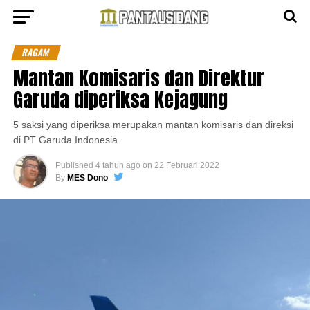
RAGAM
Mantan Komisaris dan Direktur
Garuda diperiksa Kejagung
5 saksi yang diperiksa merupakan mantan komisaris dan direksi
di PT Garuda Indonesia
Published
4 tahun ago
on
22 Februari 2022
By
MES Dono