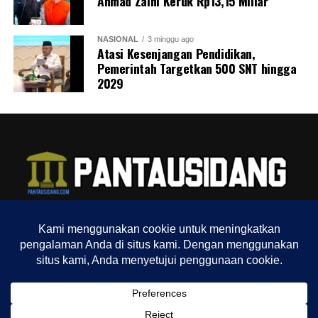
Ahmad Zaini Keruk Rp13,15 Miliar
NASIONAL
3 minggu ago
Atasi Kesenjangan Pendidikan,
Pemerintah Targetkan 500 SNT hingga
2029
TENTANG KAMI
REDAKSI
INDEX
SITEMAP
YOUTUBE CHANNEL
TIKTOK