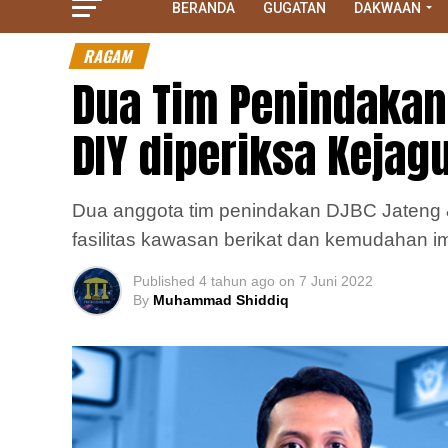
BERANDA
GUGATAN
DAKWAAN
RAGAM
Dua Tim Penindakan
DIY diperiksa Kejag
Dua anggota tim penindakan DJBC Jateng & 
fasilitas kawasan berikat dan kemudahan i
Published
4 tahun ago
on
7 Juni 2022
By
Muhammad Shiddiq