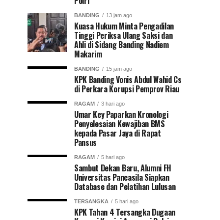
Polri
BANDING
13 jam ago
Kuasa Hukum Minta Pengadilan
Tinggi Periksa Ulang Saksi dan
Ahli di Sidang Banding Nadiem
Makarim
BANDING
15 jam ago
KPK Banding Vonis Abdul Wahid Cs
di Perkara Korupsi Pemprov Riau
RAGAM
3 hari ago
Umar Key Paparkan Kronologi
Penyelesaian Kewajiban BMS
kepada Pasar Jaya di Rapat
Pansus
RAGAM
5 hari ago
Sambut Dekan Baru, Alumni FH
Universitas Pancasila Siapkan
Database dan Pelatihan Lulusan
TERSANGKA
5 hari ago
KPK Tahan 4 Tersangka Dugaan