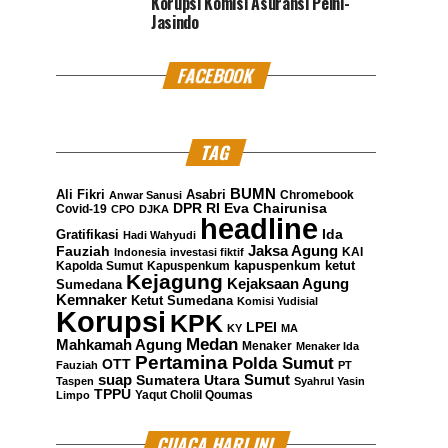
Korupsi Komisi Asuransi Pelni-
Jasindo
FACEBOOK
TAG
BUMN
Ali Fikri
Asabri
Chromebook
Anwar Sanusi
DPR RI
Eva Chairunisa
Covid-19
CPO
DJKA
headline
Gratifikasi
Ida
Hadi Wahyudi
Jaksa Agung
Fauziah
KAI
Indonesia
investasi fiktif
kapuspenkum ketut
Kapolda Sumut
Kapuspenkum
Kejagung
Kejaksaan Agung
Sumedana
Kemnaker
Ketut Sumedana
Komisi Yudisial
Korupsi
KPK
LPEI
KY
MA
Medan
Mahkamah Agung
Menaker
Menaker Ida
Pertamina
Polda Sumut
OTT
Fauziah
PT
suap
Sumatera Utara
Sumut
Taspen
Syahrul Yasin
TPPU
Yaqut Cholil Qoumas
Limpo
CUACA HARI INI