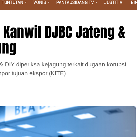
TUNTUTAN
VONIS
PANTAUSIDANG TV
JUSTITIA
BI
 Kanwil DJBC Jateng &
ung
DIY diperiksa kejagung terkait dugaan korupsi
mpor tujuan ekspor (KITE)