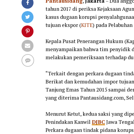
Pantausidang
,
Jakarta
– Dua angg
tahun 2017 di periksa Kejaksaan Agun
kasus dugaan korupsi penyalahgunaa
tujuan ekspor (
KITE
) pada Pelabuhan
Kepala Pusat Penerangan Hukum (Kap
menyampaikan bahwa tim penyidik d
melakukan pemeriksaan terhadap dua
“Terkait dengan perkara dugaan tind
Berikat dan kemudahan impor tujua
Tanjung Emas Tahun 2015 sampai den
yang diterima Pantausidang.com, Sela
Menurut Ketut, kedua saksi yang dip
Penindakan Kanwil
DJBC
Jawa Tengah
Perkara dugaan tindak pidana korups