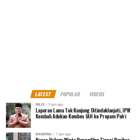
RELATED TOPICS:
ANWAR SANUSI
EWG
G20
KEMNAKER
PELATIHAN VOKASI BERBASIS KOMUNITAS
SEKJEN KEMENTERIAN KETENAGAKERJAAN
UP NEXT
Prasasti sejarah Toasebio di Glodok mengabadikan
peristiwa penting, amanat Pendirinya
DON'T MISS
4 Emas dan 2 Perak di sabet enam mahasiswa ITN
Malang
MES Dono
LATEST
POPULAR
VIDEOS
RILIS
5 jam ago
North Jakarta Journalist
Laporan Lama Tak Kunjung Ditindaklanjuti, IPW
Kembali Adukan Kombes IAH ke Propam Polri
BANDING
7 jam ago