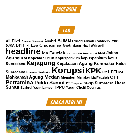
FACEBOOK
TAG
BUMN
Ali Fikri
Asabri
Chromebook
Covid-19
Anwar Sanusi
CPO
DPR RI
Eva Chairunisa
Gratifikasi
DJKA
Hadi Wahyudi
headline
Jaksa
Ida Fauziah
Indonesia
investasi fiktif
Agung
kapuspenkum ketut
KAI
Kapolda Sumut
Kapuspenkum
Kejagung
Kemnaker
Kejaksaan Agung
Sumedana
Ketut
Korupsi
KPK
LPEI
Sumedana
Komisi Yudisial
KY
MA
Medan
Mahkamah Agung
OTT
Menaker
Menaker Ida Fauziah
Pertamina
Polda Sumut
suap
Sumatera Utara
PT Taspen
Sumut
TPPU
Yaqut Cholil Qoumas
Syahrul Yasin Limpo
CUACA HARI INI