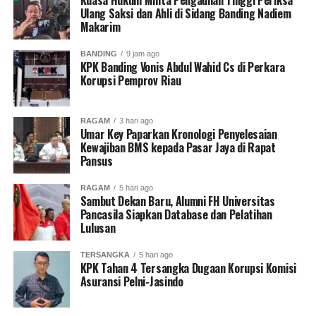
Kuasa Hukum Minta Pengadilan Tinggi Periksa
Ulang Saksi dan Ahli di Sidang Banding Nadiem
Makarim
BANDING
9 jam ago
KPK Banding Vonis Abdul Wahid Cs di Perkara
Korupsi Pemprov Riau
RAGAM
3 hari ago
Umar Key Paparkan Kronologi Penyelesaian
Kewajiban BMS kepada Pasar Jaya di Rapat
Pansus
RAGAM
5 hari ago
Sambut Dekan Baru, Alumni FH Universitas
Pancasila Siapkan Database dan Pelatihan
Lulusan
TERSANGKA
5 hari ago
KPK Tahan 4 Tersangka Dugaan Korupsi Komisi
Asuransi Pelni-Jasindo