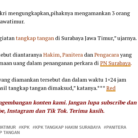
ikri mengungkapkan,pihaknya mengamankan 3 orang
Jawatimur.
giatan
tangkap tangan
di Surabaya Jawa Timur,” ujarnya.
sebut diantaranya
Hakim, Panitera
dan
Pengacara
yang
imaan uang dalam penanganan perkara di
PN Surabaya
.
yang diamankan tersebut dan dalam waktu 1×24 jam
sil tangkap tangan dimaksud,” katanya.***
Red
engembangan konten kami. Jangan lupa subscribe dan
be, Instagram dan Tik Tok.
Terima kasih.
WATIMUR
KPK
KPK TANGKAP HAKIM SURABAYA
PANITERA
P TANGAN