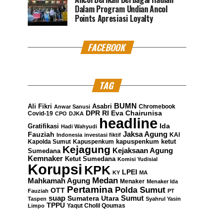
Dalam Program Undian Ancol
Points Apresiasi Loyalty
FACEBOOK
TAG
BUMN
Ali Fikri
Asabri
Chromebook
Anwar Sanusi
DPR RI
Eva Chairunisa
Covid-19
CPO
DJKA
headline
Gratifikasi
Ida
Hadi Wahyudi
Jaksa Agung
Fauziah
KAI
Indonesia
investasi fiktif
kapuspenkum ketut
Kapolda Sumut
Kapuspenkum
Kejagung
Kejaksaan Agung
Sumedana
Kemnaker
Ketut Sumedana
Komisi Yudisial
Korupsi
KPK
LPEI
KY
MA
Medan
Mahkamah Agung
Menaker
Menaker Ida
Pertamina
Polda Sumut
OTT
Fauziah
PT
suap
Sumatera Utara
Sumut
Taspen
Syahrul Yasin
TPPU
Yaqut Cholil Qoumas
Limpo