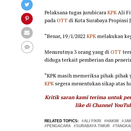
Pelaksana tugas jurubicara
KPK
Ali F
pada
OTT
di Kota Surabaya Propinsi 
“Benar, 19 /1/2022
KPK
melakukan ke
Menurutnya 3 orang yang di
OTT
ter
diduga terkait pemberian dan pener
“KPK masih memeriksa pihak-pihak 
KPK
segera menentukan sikap atas ha
Kritik saran kami terima untuk p
like di Channel YouTu
RELATED TOPICS:
ALI FIKRI
HAKIM
JA
PENGACARA
SURABAYA TIMUR
TANGKA