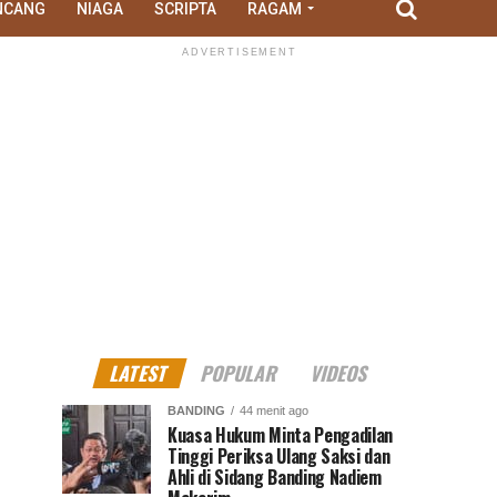
NCANG
NIAGA
SCRIPTA
RAGAM
ADVERTISEMENT
LATEST
POPULAR
VIDEOS
BANDING
44 menit ago
Kuasa Hukum Minta Pengadilan
Tinggi Periksa Ulang Saksi dan
Ahli di Sidang Banding Nadiem