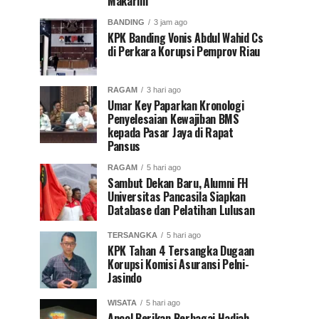
Makarim
BANDING
3 jam ago
KPK Banding Vonis Abdul Wahid Cs
di Perkara Korupsi Pemprov Riau
RAGAM
3 hari ago
Umar Key Paparkan Kronologi
Penyelesaian Kewajiban BMS
kepada Pasar Jaya di Rapat
Pansus
RAGAM
5 hari ago
Sambut Dekan Baru, Alumni FH
Universitas Pancasila Siapkan
Database dan Pelatihan Lulusan
TERSANGKA
5 hari ago
KPK Tahan 4 Tersangka Dugaan
Korupsi Komisi Asuransi Pelni-
Jasindo
WISATA
5 hari ago
Ancol Berikan Berbagai Hadiah