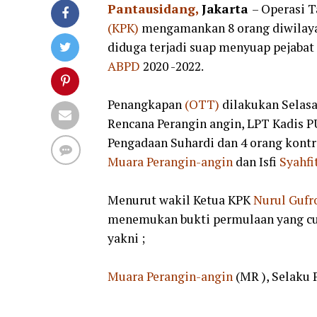
Pantausidang,
Jakarta
– Operasi 
(KPK)
mengamankan 8 orang diwila
diduga terjadi suap menyuap pejabat
ABPD
2020 -2022.
Penangkapan
(OTT)
dilakukan Selasa
Rencana Perangin angin, LPT Kadis P
Pengadaan Suhardi dan 4 orang kontr
Muara Perangin-angin
dan Isfi
Syahfi
Menurut wakil Ketua KPK
Nurul Gufr
menemukan bukti permulaan yang cu
yakni ;
Muara Perangin-angin
(MR ), Selaku 