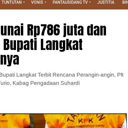
TUNTUTAN
VONIS
PANTAUSIDANG TV
JUSTITIA
BI
Tunai Rp786 juta dan
 Bupati Langkat
inya
upati Langkat Terbit Rencana Perangin-angin, Plt
Turio, Kabag Pengadaan Suhardi