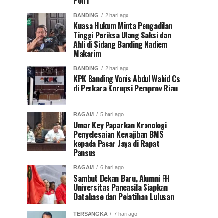
Polri
BANDING
2 hari ago
Kuasa Hukum Minta Pengadilan
Tinggi Periksa Ulang Saksi dan
Ahli di Sidang Banding Nadiem
Makarim
BANDING
2 hari ago
KPK Banding Vonis Abdul Wahid Cs
di Perkara Korupsi Pemprov Riau
RAGAM
5 hari ago
Umar Key Paparkan Kronologi
Penyelesaian Kewajiban BMS
kepada Pasar Jaya di Rapat
Pansus
RAGAM
6 hari ago
Sambut Dekan Baru, Alumni FH
Universitas Pancasila Siapkan
Database dan Pelatihan Lulusan
TERSANGKA
7 hari ago