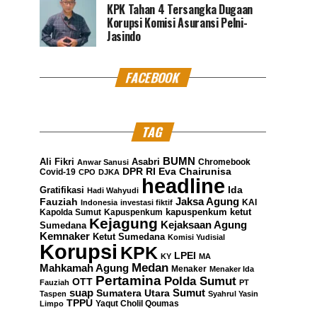
KPK Tahan 4 Tersangka Dugaan
Korupsi Komisi Asuransi Pelni-
Jasindo
FACEBOOK
TAG
BUMN
Ali Fikri
Asabri
Chromebook
Anwar Sanusi
DPR RI
Eva Chairunisa
Covid-19
CPO
DJKA
headline
Gratifikasi
Ida
Hadi Wahyudi
Jaksa Agung
Fauziah
KAI
Indonesia
investasi fiktif
kapuspenkum ketut
Kapolda Sumut
Kapuspenkum
Kejagung
Kejaksaan Agung
Sumedana
Kemnaker
Ketut Sumedana
Komisi Yudisial
Korupsi
KPK
LPEI
KY
MA
Medan
Mahkamah Agung
Menaker
Menaker Ida
Pertamina
Polda Sumut
OTT
Fauziah
PT
suap
Sumatera Utara
Sumut
Taspen
Syahrul Yasin
TPPU
Yaqut Cholil Qoumas
Limpo