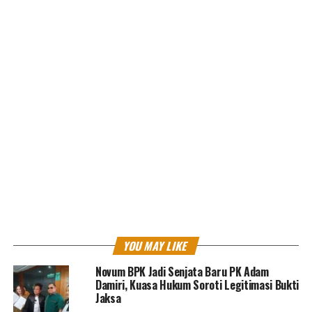
Tjokro dijerat dengan dakwaan kumulatif dakwaan
pertama melanggar pasal 2 subsider pasal 3 UU Tipikor
dan Dakwaan Kedua pasal 3 subsider pasal 4 UU Tipikor
dengan ancaman hukuman maksimal 20 tahun pidana
penjara.
Kritik saran kami terima untuk pengembangan
konten kami. Jangan lupa subscribe dan like di
Channel YouTube, Instagram dan Tik Tok.
Terima
kasih.
Laman:
1
2
RELATED TOPICS:
ASABRI
TEDDY TJOKRO
YOU MAY LIKE
UP NEXT
Sidang Dakwaan Adam Deni Gearaka dan Ni Made Dwita
Anggita akhirnya digelar Virtual
Novum BPK Jadi Senjata Baru PK Adam
Damiri, Kuasa Hukum Soroti Legitimasi Bukti
DON'T MISS
Jaksa
Saksi ungkap pajak Gunung Madu Plantations