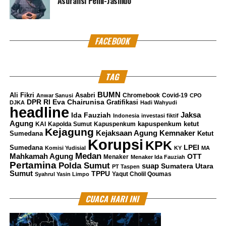
Asuransi Pelni-Jasindo
FACEBOOK
TAG
BUMN
Ali Fikri
Asabri
Chromebook
Covid-19
Anwar Sanusi
CPO
DPR RI
Eva Chairunisa
Gratifikasi
DJKA
Hadi Wahyudi
headline
Jaksa
Ida Fauziah
Indonesia
investasi fiktif
Agung
kapuspenkum ketut
KAI
Kapolda Sumut
Kapuspenkum
Kejagung
Kemnaker
Kejaksaan Agung
Sumedana
Ketut
Korupsi
KPK
LPEI
Sumedana
Komisi Yudisial
KY
MA
Medan
Mahkamah Agung
OTT
Menaker
Menaker Ida Fauziah
Pertamina
Polda Sumut
suap
Sumatera Utara
PT Taspen
Sumut
TPPU
Yaqut Cholil Qoumas
Syahrul Yasin Limpo
CUACA HARI INI