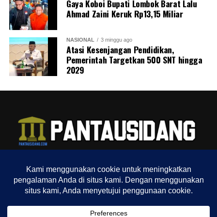
Gaya Koboi Bupati Lombok Barat Lalu
Ahmad Zaini Keruk Rp13,15 Miliar
NASIONAL
3 minggu ago
Atasi Kesenjangan Pendidikan,
Pemerintah Targetkan 500 SNT hingga
2029
TENTANG KAMI
REDAKSI
INDEX
SITEMAP
YOUTUBE CHANNEL
TIKTOK