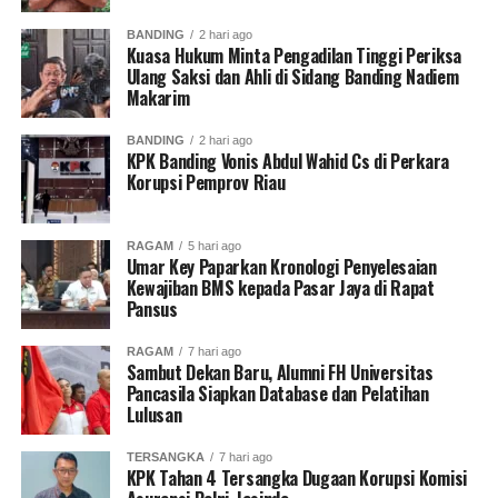
BANDING
2 hari ago
Kuasa Hukum Minta Pengadilan Tinggi Periksa
Ulang Saksi dan Ahli di Sidang Banding Nadiem
Makarim
BANDING
2 hari ago
KPK Banding Vonis Abdul Wahid Cs di Perkara
Korupsi Pemprov Riau
RAGAM
5 hari ago
Umar Key Paparkan Kronologi Penyelesaian
Kewajiban BMS kepada Pasar Jaya di Rapat
Pansus
RAGAM
7 hari ago
Sambut Dekan Baru, Alumni FH Universitas
Pancasila Siapkan Database dan Pelatihan
Lulusan
TERSANGKA
7 hari ago
KPK Tahan 4 Tersangka Dugaan Korupsi Komisi