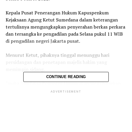
Kepala Pusat Penerangan Hukum Kapuspenkum
Kejaksaan Agung Ketut Sumedana dalam keterangan
tertulisnya mengungkapkan penyerahan berkas perkara
dan tersangka ke pengadilan pada Selasa pukul 11 WIB
di pengadilan negeri Jakarta pusat.
Menurut Ketut, pihaknya tinggal menunggu hari
persidangan dan penetapan majelis hakim yang
memimpin sidang.
CONTINUE READING
“maka Tim Jaksa Penuntut Umum akan menghadirkan
Terdakwa di persidangan setelah mendapatkan
ADVERTISEMENT
Penetapan Majelis Hakim Pengadilan Negeri Tindak
Pidana Korupsi pada Pengadilan Negeri Jakarta Pusat,”
ujarnya.
Oleh Jaksa Penuntut Umum Kejaksaan Agung, Teddy