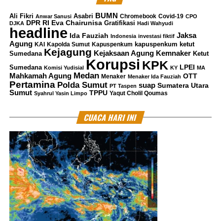
BUMN
Ali Fikri
Asabri
Chromebook
Covid-19
Anwar Sanusi
CPO
DPR RI
Eva Chairunisa
Gratifikasi
DJKA
Hadi Wahyudi
headline
Jaksa
Ida Fauziah
Indonesia
investasi fiktif
Agung
kapuspenkum ketut
KAI
Kapolda Sumut
Kapuspenkum
Kejagung
Kemnaker
Kejaksaan Agung
Sumedana
Ketut
Korupsi
KPK
LPEI
Sumedana
Komisi Yudisial
KY
MA
Medan
Mahkamah Agung
OTT
Menaker
Menaker Ida Fauziah
Pertamina
Polda Sumut
suap
Sumatera Utara
PT Taspen
Sumut
TPPU
Yaqut Cholil Qoumas
Syahrul Yasin Limpo
CUACA HARI INI