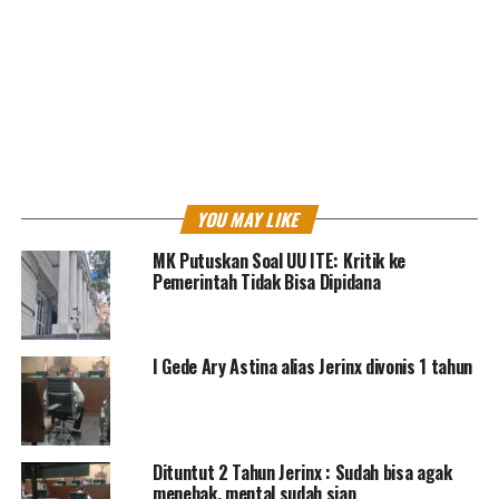
kasih.
Laman:
1
2
3
<
>
YOU MAY LIKE
MK Putuskan Soal UU ITE: Kritik ke
Pemerintah Tidak Bisa Dipidana
I Gede Ary Astina alias Jerinx divonis 1 tahun
Dituntut 2 Tahun Jerinx : Sudah bisa agak
menebak, mental sudah siap