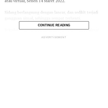
atau virtual, Senen 14 Maret 2022.
Sidang berlangsung dengan lancar, dan sedikit terjadi
gangguan sinyal, sehingga sempat terhenti.
CONTINUE READING
Sekedar untuk diketahui, proses hukum yang menjerat
terdakwa
Adam
Deni
Gearaka
, hingga ditangkap tim
ADVERTISEMENT
Baresktim Polri dan dijadikan tersangka serta ditahan,
terkait postingan di media sosial tanpa seizin wakil
Ketua Komisi 3 DPR RI,
Ahmad Syahroni.
Upaya paksa ini dilakukan berdasarkan atas laporan
Kepolisian no : LP/B/004/I/2022/SPKT/Direktorat
Tindak Pidana Siber, yang dibuat pada 27 Januari 2022
lalu oleh SYD.
Kritik saran kami terima untuk pengembangan
konten kami. Jangan lupa subscribe dan like di
Channel YouTube, Instagram dan Tik Tok.
Terima