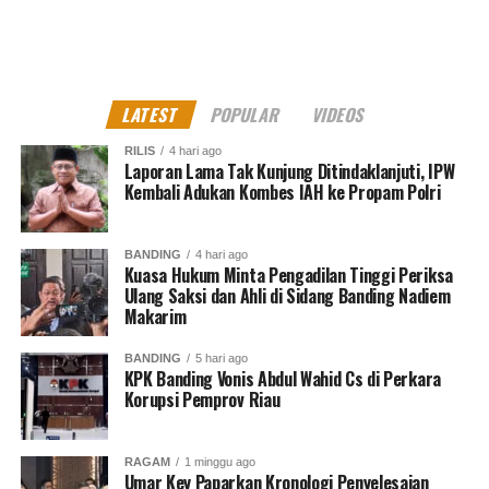
LATEST
POPULAR
VIDEOS
RILIS
4 hari ago
Laporan Lama Tak Kunjung Ditindaklanjuti, IPW
Kembali Adukan Kombes IAH ke Propam Polri
BANDING
4 hari ago
Kuasa Hukum Minta Pengadilan Tinggi Periksa
Ulang Saksi dan Ahli di Sidang Banding Nadiem
Makarim
BANDING
5 hari ago
KPK Banding Vonis Abdul Wahid Cs di Perkara
Korupsi Pemprov Riau
RAGAM
1 minggu ago
Umar Key Paparkan Kronologi Penyelesaian