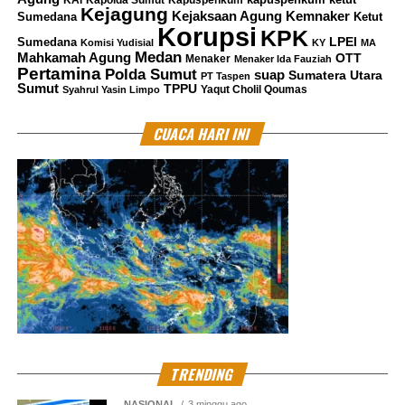
Kejagung
Kemnaker
Kejaksaan Agung
Sumedana
Ketut
Korupsi
KPK
LPEI
Sumedana
Komisi Yudisial
KY
MA
Medan
Mahkamah Agung
OTT
Menaker
Menaker Ida Fauziah
Pertamina
Polda Sumut
suap
Sumatera Utara
PT Taspen
Sumut
TPPU
Yaqut Cholil Qoumas
Syahrul Yasin Limpo
CUACA HARI INI
TRENDING
NASIONAL
3 minggu ago