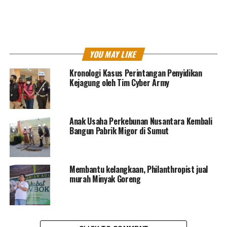
PENGGELAPAN
UP NEXT
Harga Kacang Kedelai Naik, pengrajin siasati
kualitasnya
YOU MAY LIKE
DON'T MISS
Suasana Vaksinasi Boster di Pasar Koja Jakarta Utara
Kronologi Kasus Perintangan Penyidikan
Kejagung oleh Tim Cyber Army
MES Dono
Anak Usaha Perkebunan Nusantara Kembali
Bangun Pabrik Migor di Sumut
North Jakarta Journalist
Membantu kelangkaan, Philanthropist jual
murah Minyak Goreng