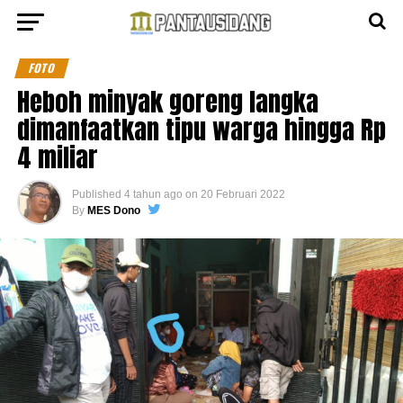
FOTO
Heboh minyak goreng langka
dimanfaatkan tipu warga hingga Rp
4 miliar
Published
4 tahun ago
on
20 Februari 2022
By
MES Dono