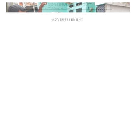
CONTINUE READING
ADVERTISEMENT
<
>
RELATED TOPICS:
LANGKA
MINYAK GORENG