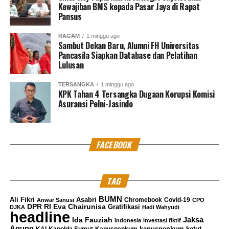
Kewajiban BMS kepada Pasar Jaya di Rapat
Pansus
RAGAM
1 minggu ago
Sambut Dekan Baru, Alumni FH Universitas
Pancasila Siapkan Database dan Pelatihan
Lulusan
TERSANGKA
1 minggu ago
KPK Tahan 4 Tersangka Dugaan Korupsi Komisi
Asuransi Pelni-Jasindo
FACEBOOK
TAG
BUMN
Ali Fikri
Asabri
Chromebook
Covid-19
Anwar Sanusi
CPO
DPR RI
Eva Chairunisa
Gratifikasi
DJKA
Hadi Wahyudi
headline
Jaksa
Ida Fauziah
Indonesia
investasi fiktif
Agung
kapuspenkum ketut
KAI
Kapolda Sumut
Kapuspenkum