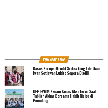
Untuk memberikan dukungan kepada
KITB, Kemnaker
telah menyiapkan berbagai kebijakan dengan menyusun
YOU MAY LIKE
rencana tenaga kerja dan proyeksi mikro
ketenagakerjaan di
KITB;
Kasus Korupsi Kredit Sritex Yang Libatkan
Iwan Setiawan Lukito Segera Diadili
Mengembangkan sistem informasi pasar kerja di
KITB,
melalui integrasi E-makaryo dan Batang Career dengan
KarirHub/SIAPkerja;
DPP FPMM Kecam Keras Aksi Teror Saat
Tabligh Akbar Bersama Habib Rizieq di
Pemalang
peningkatan kualitas dan kapasitas pelatihan
kompetensi di sekitar
KITB;
masifikasi sertifikasi