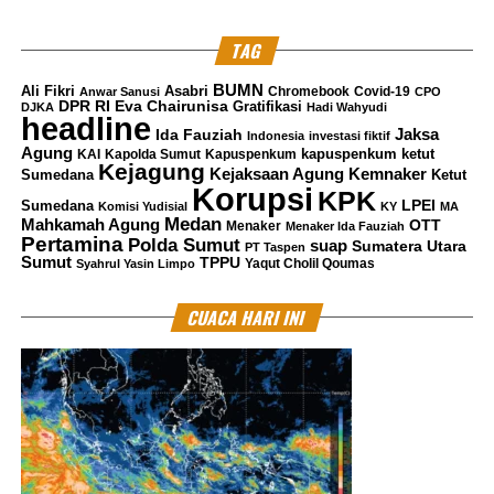
Sukabumi dan Karawang
TAG
MES Dono
BUMN
Ali Fikri
Asabri
Chromebook
Covid-19
Anwar Sanusi
CPO
DPR RI
Eva Chairunisa
Gratifikasi
DJKA
Hadi Wahyudi
headline
Jaksa
Ida Fauziah
Indonesia
investasi fiktif
North Jakarta Journalist
Agung
kapuspenkum ketut
KAI
Kapolda Sumut
Kapuspenkum
Kejagung
Kemnaker
Kejaksaan Agung
Sumedana
Ketut
Korupsi
KPK
LPEI
Sumedana
Komisi Yudisial
KY
MA
Medan
Mahkamah Agung
OTT
Menaker
Menaker Ida Fauziah
Pertamina
Polda Sumut
suap
Sumatera Utara
PT Taspen
Sumut
TPPU
Yaqut Cholil Qoumas
Syahrul Yasin Limpo
CUACA HARI INI