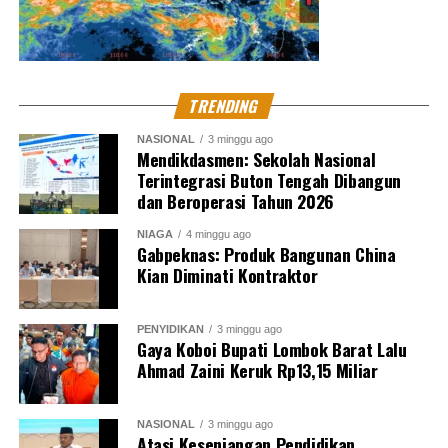
TRENDING
NASIONAL
3 minggu ago
Mendikdasmen: Sekolah Nasional
Terintegrasi Buton Tengah Dibangun
dan Beroperasi Tahun 2026
NIAGA
4 minggu ago
Gabpeknas: Produk Bangunan China
Kian Diminati Kontraktor
PENYIDIKAN
3 minggu ago
Gaya Koboi Bupati Lombok Barat Lalu
Ahmad Zaini Keruk Rp13,15 Miliar
NASIONAL
3 minggu ago
Atasi Kesenjangan Pendidikan,