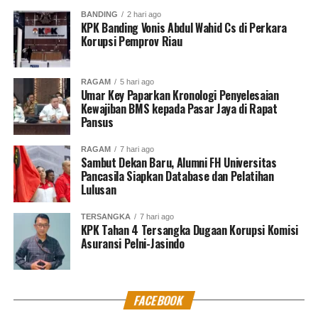
“Pilot Project ini diharapkan dapat menjadi pijakan
BANDING
2 hari ago
disain Anjungan SIAPkerja yang lebih sempurna untuk
KPK Banding Vonis Abdul Wahid Cs di Perkara
diterapkan di Kawasan Industri, Kawasan Ekonomi
Korupsi Pemprov Riau
Khusus, serta Kawasan Strategis Nasional,” pungkas
Menaker.***
MES
(Sumber Biro Humas
Kemnaker
).
RAGAM
5 hari ago
Umar Key Paparkan Kronologi Penyelesaian
Kritik saran kami terima untuk pengembangan
Kewajiban BMS kepada Pasar Jaya di Rapat
konten kami. Jangan lupa subscribe dan like di
Pansus
Channel YouTube, Instagram dan Tik Tok.
Terima
RAGAM
7 hari ago
kasih.
Sambut Dekan Baru, Alumni FH Universitas
Pancasila Siapkan Database dan Pelatihan
Lulusan
RELATED TOPICS:
ANJUNGAN SIAPKERJA
BATANG
IDA FAUZIAH
JAWA TENGAH
KITB
MENAKER
SIAPKERJA
TERSANGKA
7 hari ago
KPK Tahan 4 Tersangka Dugaan Korupsi Komisi
Asuransi Pelni-Jasindo
UP NEXT
Kakanwil dan Rektor se-Sumatera dan Banten Ikut
Sosialisasi KMA 788
DON'T MISS
FACEBOOK
Tingkatkan Penjagaan Aset, KAI Daop 1 Rangkul Pemda