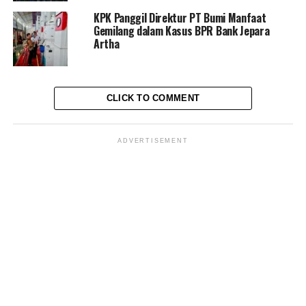
kompetensi dengan mengembangkan Lembaga
KPK Panggil Direktur PT Bumi Manfaat
Gemilang dalam Kasus BPR Bank Jepara
Sertifikasi Profesi
(LSP)
sesuai kebutuhan industri;
Artha
memperkuat dan mengembangkan Bursa Kerja Khusus
(BKK);
CLICK TO COMMENT
ADVERTISEMENT
membangun Anjungan
SIAPkerja
untuk mendekatkan
pelayanan ketenagakerjaan di
KITB.
“Sambil menunggu pembangunan gedung Anjungan
SIAPkerja
ini selesai, pelayanan ketenagakerjaan