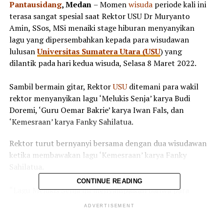
Pantausidang
, Medan
– Momen
wisuda
periode kali ini
terasa sangat spesial saat Rektor USU Dr Muryanto
Amin, SSos, MSi menaiki stage hiburan menyanyikan
lagu yang dipersembahkan kepada para wisudawan
lulusan
Universitas Sumatera Utara (USU
) yang
dilantik pada hari kedua wisuda, Selasa 8 Maret 2022.
Sambil bermain gitar, Rektor
USU
ditemani para wakil
rektor menyanyikan lagu ‘Melukis Senja’ karya Budi
Doremi, ‘Guru Oemar Bakrie’ karya Iwan Fals, dan
‘Kemesraan’ karya Fanky Sahilatua.
Rektor turut bernyanyi bersama dengan dua wisudawan
ketika membawakan lagu ‘Kemesraan’ karya Fanky
Sahilatua.
CONTINUE READING
“Lagu Melukis Senja ini menyampaikan bahwa para
wisudawan ini tidak boleh bekerja dan hidup sendiri,
ADVERTISEMENT
banyak orang yang bisa membantu dalam kesusahan dan