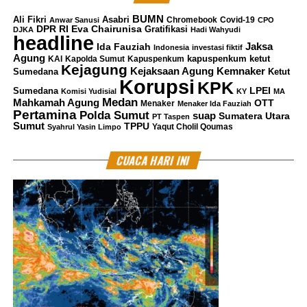
BUMN
Ali Fikri
Asabri
Chromebook
Covid-19
Anwar Sanusi
CPO
DPR RI
Eva Chairunisa
Gratifikasi
DJKA
Hadi Wahyudi
headline
Jaksa
Ida Fauziah
Indonesia
investasi fiktif
Agung
kapuspenkum ketut
KAI
Kapolda Sumut
Kapuspenkum
Kejagung
Kemnaker
Kejaksaan Agung
Sumedana
Ketut
Korupsi
KPK
LPEI
Sumedana
Komisi Yudisial
KY
MA
Medan
Mahkamah Agung
OTT
Menaker
Menaker Ida Fauziah
Pertamina
Polda Sumut
suap
Sumatera Utara
PT Taspen
Sumut
TPPU
Yaqut Cholil Qoumas
Syahrul Yasin Limpo
CUACA HARI INI