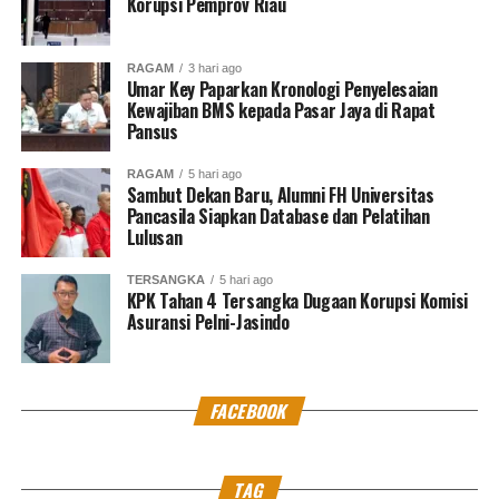
Korupsi Pemprov Riau
RAGAM
3 hari ago
Umar Key Paparkan Kronologi Penyelesaian
Kewajiban BMS kepada Pasar Jaya di Rapat
Pansus
RAGAM
5 hari ago
Sambut Dekan Baru, Alumni FH Universitas
Pancasila Siapkan Database dan Pelatihan
Lulusan
TERSANGKA
5 hari ago
KPK Tahan 4 Tersangka Dugaan Korupsi Komisi
Asuransi Pelni-Jasindo
FACEBOOK
TAG