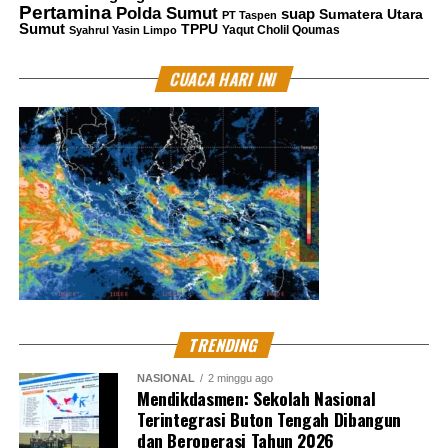
Pertamina
Polda Sumut
suap
Sumatera Utara
PT Taspen
Sumut
TPPU
Yaqut Cholil Qoumas
Syahrul Yasin Limpo
CUACA HARI INI
TRENDING
NASIONAL
2 minggu ago
Mendikdasmen: Sekolah Nasional
Terintegrasi Buton Tengah Dibangun
dan Beroperasi Tahun 2026