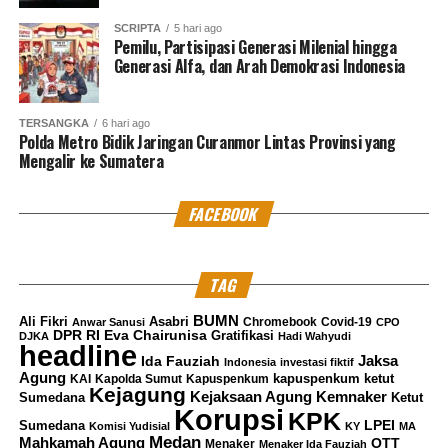
SCRIPTA
5 hari ago
Pemilu, Partisipasi Generasi Milenial hingga
Generasi Alfa, dan Arah Demokrasi Indonesia
TERSANGKA
6 hari ago
Polda Metro Bidik Jaringan Curanmor Lintas Provinsi yang
Mengalir ke Sumatera
FACEBOOK
TAG
BUMN
Ali Fikri
Asabri
Chromebook
Covid-19
Anwar Sanusi
CPO
DPR RI
Eva Chairunisa
Gratifikasi
DJKA
Hadi Wahyudi
headline
Jaksa
Ida Fauziah
Indonesia
investasi fiktif
Agung
kapuspenkum ketut
KAI
Kapolda Sumut
Kapuspenkum
Kejagung
Kemnaker
Kejaksaan Agung
Sumedana
Ketut
Korupsi
KPK
LPEI
Sumedana
Komisi Yudisial
KY
MA
Medan
Mahkamah Agung
OTT
Menaker
Menaker Ida Fauziah