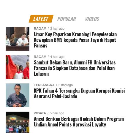
Puncak Haji
DON'T MISS
Polda Sumut Ringkus Kurir Narkoba 30ribu Gram Sabu,
LATEST
POPULAR
VIDEOS
10ribu gram Ganja dan seribuan Ekstasi
RAGAM
3 hari ago
Umar Key Paparkan Kronologi Penyelesaian
Kewajiban BMS kepada Pasar Jaya di Rapat
Muhammad Shiddiq
Pansus
RAGAM
4 hari ago
Sambut Dekan Baru, Alumni FH Universitas
Senior Jurnalis Pantau Sidang By PT Kilas Pewarta Media
Pancasila Siapkan Database dan Pelatihan
Lulusan
TERSANGKA
5 hari ago
KPK Tahan 4 Tersangka Dugaan Korupsi Komisi
Asuransi Pelni-Jasindo
WISATA
5 hari ago
Ancol Berikan Berbagai Hadiah Dalam Program
Undian Ancol Points Apresiasi Loyalty