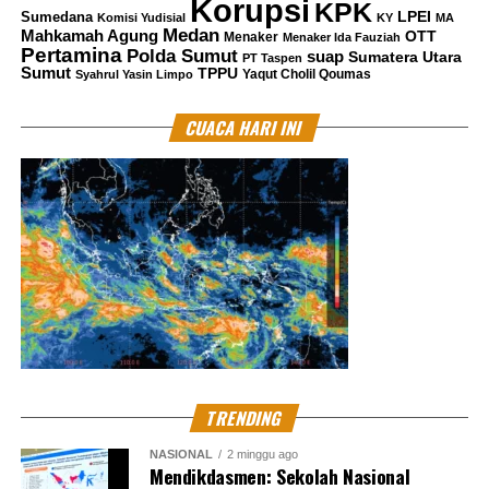
Korupsi
KPK
LPEI
Sumedana
Komisi Yudisial
KY
MA
Medan
Mahkamah Agung
OTT
Menaker
Menaker Ida Fauziah
Pertamina
Polda Sumut
suap
Sumatera Utara
PT Taspen
Sumut
TPPU
Yaqut Cholil Qoumas
Syahrul Yasin Limpo
CUACA HARI INI
TRENDING
NASIONAL
2 minggu ago
Mendikdasmen: Sekolah Nasional