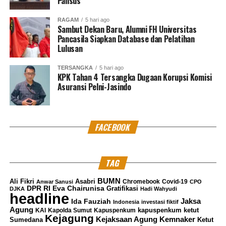
Manipulasi Mutu Beras, Tiga Pejabat PT Food Station
Pansus
Jadi Tersangka
RAGAM
5 hari ago
Sambut Dekan Baru, Alumni FH Universitas
DON'T MISS
KPK Tahan 4 Tersangka Baru Kasus Korupsi RPTKA di
Pancasila Siapkan Database dan Pelatihan
Kemnaker
Lulusan
TERSANGKA
5 hari ago
KPK Tahan 4 Tersangka Dugaan Korupsi Komisi
AAY
Asuransi Pelni-Jasindo
Jurnalis / Editor - Pengalaman Majalah, dan Multimedia.
FACEBOOK
TAG
BUMN
Ali Fikri
Asabri
Chromebook
Covid-19
Anwar Sanusi
CPO
DPR RI
Eva Chairunisa
Gratifikasi
DJKA
Hadi Wahyudi
headline
Jaksa
Ida Fauziah
Indonesia
investasi fiktif
Agung
kapuspenkum ketut
KAI
Kapolda Sumut
Kapuspenkum
Kejagung
Kemnaker
Kejaksaan Agung
Sumedana
Ketut