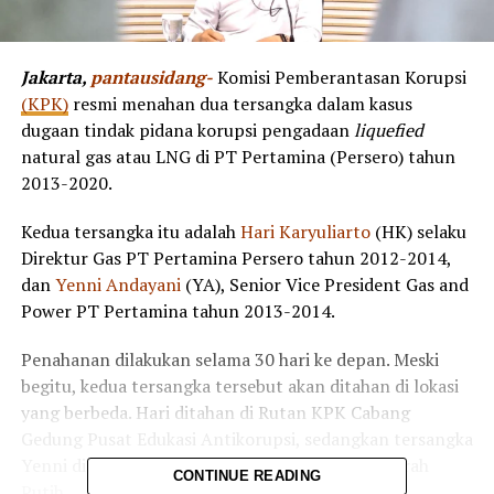
Jakarta,
pantausidang-
Komisi Pemberantasan Korupsi
(KPK)
resmi menahan dua tersangka dalam kasus
dugaan tindak pidana korupsi pengadaan
liquefied
natural gas atau LNG di PT Pertamina (Persero) tahun
2013-2020.
Kedua tersangka itu adalah
Hari Karyuliarto
(HK) selaku
Direktur Gas PT Pertamina Persero tahun 2012-2014,
dan
Yenni Andayani
(YA), Senior Vice President Gas and
Power PT Pertamina tahun 2013-2014.
Penahanan dilakukan selama 30 hari ke depan. Meski
begitu, kedua tersangka tersebut akan ditahan di lokasi
yang berbeda. Hari ditahan di Rutan KPK Cabang
Gedung Pusat Edukasi Antikorupsi, sedangkan tersangka
Yenni ditahan di Rutan Cabang KPK Gedung Merah
CONTINUE READING
Putih.