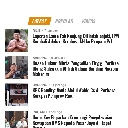
113.839.186,60 dollar AS atau setara dengan Rp1,8
triliun. Namun, kerugian itu dibebankan kepada
perusahaan asing sesuai dengan berkas putusan kasasi
LATEST
POPULAR
VIDEOS
terpidana mantan Direktur Utama PT Pertamina Galaila
Karen Kardinah alias Karen Agustiawan.
RILIS
7 jam ago
Laporan Lama Tak Kunjung Ditindaklanjuti, IPW
Para tersangka dijerat dengan Pasal 2 Ayat (1) atau
Kembali Adukan Kombes IAH ke Propam Polri
Pasal 3 Undang-Undang Pemberantasan Tindak Pidana
Korupsi juncto Pasal 55 Ayat (1) ke-1 KUHP. ***
(AAY)
BANDING
9 jam ago
Kuasa Hukum Minta Pengadilan Tinggi Periksa
Kritik saran kami terima untuk pengembangan
Ulang Saksi dan Ahli di Sidang Banding Nadiem
konten kami. Jangan lupa subscribe dan like di
Makarim
Channel YouTube, Instagram dan Tik Tok.
Terima
BANDING
11 jam ago
kasih.
KPK Banding Vonis Abdul Wahid Cs di Perkara
Korupsi Pemprov Riau
RELATED TOPICS:
HARI KARYULIARTO
KAREN AGUSTIAWAN
KASUS LNG PERTAMINA
LIQUEFIED
PT PERTAMINA
YENNI ANDAYANI
RAGAM
3 hari ago
Umar Key Paparkan Kronologi Penyelesaian
Kewajiban BMS kepada Pasar Jaya di Rapat
UP NEXT