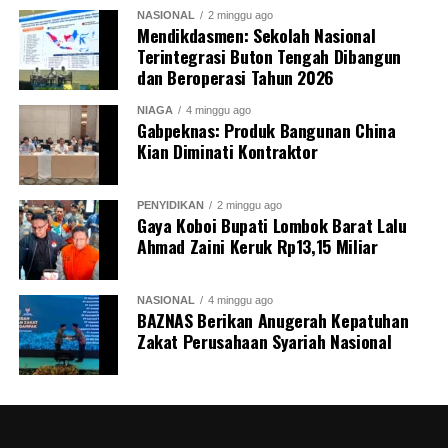
NASIONAL
2 minggu ago
Mendikdasmen: Sekolah Nasional
Terintegrasi Buton Tengah Dibangun
dan Beroperasi Tahun 2026
NIAGA
4 minggu ago
Gabpeknas: Produk Bangunan China
Kian Diminati Kontraktor
PENYIDIKAN
2 minggu ago
Gaya Koboi Bupati Lombok Barat Lalu
Ahmad Zaini Keruk Rp13,15 Miliar
NASIONAL
4 minggu ago
BAZNAS Berikan Anugerah Kepatuhan
Zakat Perusahaan Syariah Nasional