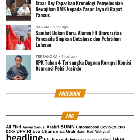
Umar Key Paparkan Kronologi Penyelesaian
Kewajiban BMS kepada Pasar Jaya di Rapat
Pansus
RAGAM
5 hari ago
Sambut Dekan Baru, Alumni FH Universitas
Pancasila Siapkan Database dan Pelatihan
Lulusan
TERSANGKA
5 hari ago
KPK Tahan 4 Tersangka Dugaan Korupsi Komisi
Asuransi Pelni-Jasindo
FACEBOOK
TAG
BUMN
Ali Fikri
Asabri
Chromebook
Covid-19
Anwar Sanusi
CPO
DPR RI
Eva Chairunisa
Gratifikasi
DJKA
Hadi Wahyudi
headline
Jaksa
Ida Fauziah
Indonesia
investasi fiktif