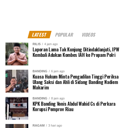
LATEST
POPULAR
VIDEOS
RILIS
4 jam ago
Laporan Lama Tak Kunjung Ditindaklanjuti, IPW
Kembali Adukan Kombes IAH ke Propam Polri
BANDING
6 jam ago
Kuasa Hukum Minta Pengadilan Tinggi Periksa
Ulang Saksi dan Ahli di Sidang Banding Nadiem
Makarim
BANDING
8 jam ago
KPK Banding Vonis Abdul Wahid Cs di Perkara
Korupsi Pemprov Riau
RAGAM
3 hari ago