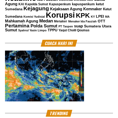
Agung
kapuspenkum ketut
KAI
Kapolda Sumut
Kapuspenkum
Kejagung
Kemnaker
Kejaksaan Agung
Sumedana
Ketut
Korupsi
KPK
LPEI
Sumedana
Komisi Yudisial
KY
MA
Medan
Mahkamah Agung
OTT
Menaker
Menaker Ida Fauziah
Pertamina
Polda Sumut
suap
Sumatera Utara
PT Taspen
Sumut
TPPU
Yaqut Cholil Qoumas
Syahrul Yasin Limpo
CUACA HARI INI
TRENDING