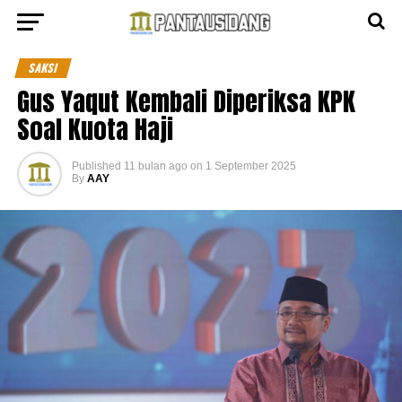
SAKSI
Gus Yaqut Kembali Diperiksa KPK
Soal Kuota Haji
Published
11 bulan ago
on
1 September 2025
By
AAY