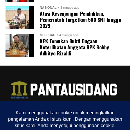
NASIONAL
3 minggu ago
Atasi Kesenjangan Pendidikan,
MES Dono
Pemerintah Targetkan 500 SNT hingga
2029
North Jakarta Journalist
GELEDAH
4 minggu ago
KPK Temukan Bukti Dugaan
Keterlibatan Anggota BPK Bobby
Adhityo Rizaldi
TENTANG KAMI
REDAKSI
INDEX
SITEMAP