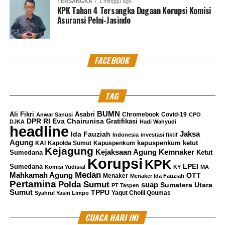
TERSANGKA
1 minggu ago
pengawasannya cukup
KPK Tahan 4 Tersangka Dugaan Korupsi Komisi
Asuransi Pelni-Jasindo
bagus, dapat dijadikan
contoh untuk event-even
yang lain dalam
FACEBOOK
pencegahan kerumunan
yang dapat meningkatkan
TAG
covid19” tambah mantan
BUMN
Ali Fikri
Asabri
Chromebook
Covid-19
Anwar Sanusi
CPO
Wakil Kepala Dinas
DPR RI
Eva Chairunisa
Gratifikasi
DJKA
Hadi Wahyudi
headline
Jaksa
Ida Fauziah
Indonesia
investasi fiktif
Kebersihan dan
Agung
kapuspenkum ketut
KAI
Kapolda Sumut
Kapuspenkum
Kejagung
Kemnaker
Kejaksaan Agung
Sumedana
Ketut
Lingkungan Hidup, Ali
Korupsi
KPK
LPEI
Sumedana
Komisi Yudisial
KY
MA
Maulana Hakim, usai
Medan
Mahkamah Agung
OTT
Menaker
Menaker Ida Fauziah
Pertamina
Polda Sumut
suap
Sumatera Utara
PT Taspen
meninjau warga yang
Sumut
TPPU
Yaqut Cholil Qoumas
Syahrul Yasin Limpo
sedang menyumbangkan
CUACA HARI INI