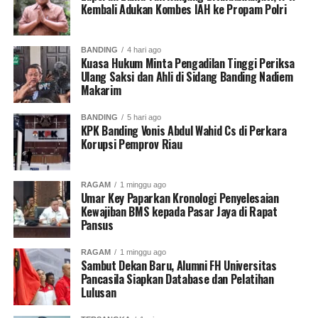
dan kerjasama yang
Kembali Adukan Kombes IAH ke Propam Polri
dilaksanakan dikantor
walikota dengan PMI DKI
BANDING
4 hari ago
Kuasa Hukum Minta Pengadilan Tinggi Periksa
Jakarta” ungkap Ali
Ulang Saksi dan Ahli di Sidang Banding Nadiem
Maulana Hakim.
Makarim
BANDING
5 hari ago
KPK Banding Vonis Abdul Wahid Cs di Perkara
Bila kegiatan donor darah dilaksanakan diluar gedung
Korupsi Pemprov Riau
Walikota, lanjut mantan Wakil Walikota Jakarta Utara,
Ali Maulana Hakim, maka khawatir
RAGAM
1 minggu ago
terjadi penumpukan atau kerumunan warga, dan akan
Umar Key Paparkan Kronologi Penyelesaian
memicu penyebaran dan penularan virus asal kota
Kewajiban BMS kepada Pasar Jaya di Rapat
Wuhan, China.
Pansus
RAGAM
1 minggu ago
“Pelaksanaan di Gedung
Sambut Dekan Baru, Alumni FH Universitas
Pancasila Siapkan Database dan Pelatihan
Balai Yos Sudarso ini
Lulusan
sudah cukup tertib, dan