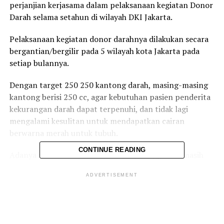
perjanjian kerjasama dalam pelaksanaan kegiatan Donor
Darah selama setahun di wilayah DKI Jakarta.
Pelaksanaan kegiatan donor darahnya dilakukan secara
bergantian/bergilir pada 5 wilayah kota Jakarta pada
setiap bulannya.
Dengan target 250 250 kantong darah, masing-masing
kantong berisi 250 cc, agar kebutuhan pasien penderita
kekurangan darah dapat terpenuhi, dan tidak lagi
mengalami kesulitan untuk mendapatkan cairan
berwarna merah untuk tubuh.
CONTINUE READING
Adanya wabah virus corona 19 yang hingga kini masih
melanda, telah memporakporandakan sistem dan
ADVERTISEMENT
program kerja, hingga mengganggu dalam segala sektor,
mulai dari ekonomi hingga kesehatan, termasuk
persediaan darah nan kian menipis, lantaran banyak
warga takut terpapar covid 19 ketika datang untuk