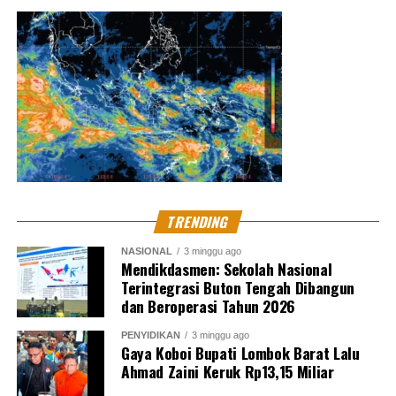
darahnya. (MES)
Kritik saran kami terima untuk pengembangan
konten kami. Jangan lupa subscribe dan like di
Channel YouTube, Instagram dan Tik Tok.
Terima
kasih.
TRENDING
NASIONAL
3 minggu ago
RELATED TOPICS:
COVID-19
DONOR DARAH
DPD DKI
Mendikdasmen: Sekolah Nasional
WALIKOTA JAKARTA UTARA
Terintegrasi Buton Tengah Dibangun
dan Beroperasi Tahun 2026
UP NEXT
Tim Tabur Kejaksaan Agung Tangkap 2 Buronan Di
Jakarta dan NTB
PENYIDIKAN
3 minggu ago
Gaya Koboi Bupati Lombok Barat Lalu
Ahmad Zaini Keruk Rp13,15 Miliar
DON'T MISS
OTT Gub Sulsel,KPK Amankan 6 Orang