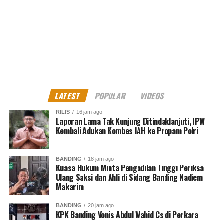
Sebagai informasi, peserta
Kartu
Prakerja
saat ini
berasal dari 34 provinsi.
Peserta yang terdaftar Kartu Prakerja sudah berjumlah
12,8 juta orang.
Berdasarkan survei BPS, 88,9 persen peserta
Kartu
Prakerja
merasakan peningkatan kemampuan (skill).
LATEST
POPULAR
VIDEOS
Sementara itu, jumlah peserta yang mendaftar sudah
mencapai 115 juta dan jumlah peserta yang terverifikasi
RILIS
16 jam ago
Laporan Lama Tak Kunjung Ditindaklanjuti, IPW
sebesar 84 juta orang. *** MES (Sumber Biro Humas
Kembali Adukan Kombes IAH ke Propam Polri
Kemnaker).
Kritik saran kami terima untuk pengembangan
BANDING
18 jam ago
Kuasa Hukum Minta Pengadilan Tinggi Periksa
konten kami. Jangan lupa subscribe dan like di
Ulang Saksi dan Ahli di Sidang Banding Nadiem
Channel YouTube, Instagram dan Tik Tok.
Terima
Makarim
kasih.
BANDING
20 jam ago
KPK Banding Vonis Abdul Wahid Cs di Perkara