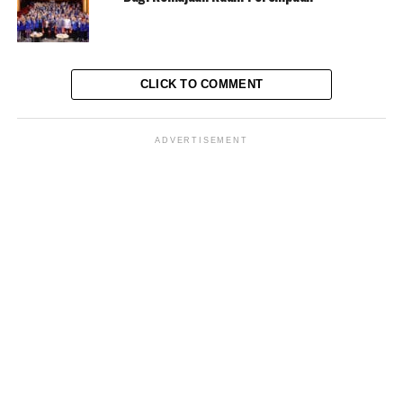
Pada kesempatan ini juga, Menaker Ida mendukung
penuh keputusan Presiden Joko Widodo yang telah
CLICK TO COMMENT
memastikan program
Kartu Prakerja
masih berlanjut
pada tahun 2023.
ADVERTISEMENT
“Tadi, Pak Presiden, sudah memastikan bahwa program
Kartu Prakerja
untuk tahun depan dipastikan untuk
dilanjutkan,” ujarnya.
“Mengingat dorongan masyarakat yang merasakan
manfaatnya, untuk itu Kami akan terus melakukan
evaluasi,”
“Dan menyiapkan terkait kesiapan sistem layanan
Sisnaker
, yang selama ini telah menjadi platform
pelatihan program
Kartu Prakerja
,” ungkap Ida.