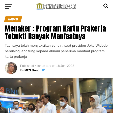
RAGAM
Menaker : Program Kartu Prakerja
Tebukti Banyak Manfaatnya
Tadi saya telah menyaksikan sendiri, saat presiden Joko Widodo
berdialog langsung kepada alumni penerima manfaat program
kartu prakerja
Published
4 tahun ago
on
18 Juni 2022
By
MES Dono