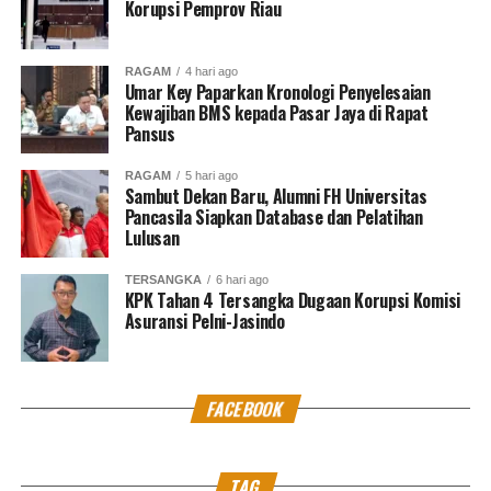
RELATED TOPICS:
KARTU PRAKERJA
Korupsi Pemprov Riau
MENAKER IDA FAUZIAH
PRESIDEN JOKO WIDODO
UP NEXT
RAGAM
4 hari ago
Gelar Lomba Menembak, Kapoldasu: Tingkatkan
Umar Key Paparkan Kronologi Penyelesaian
Sinergitas TNI/Polri
Kewajiban BMS kepada Pasar Jaya di Rapat
Pansus
DON'T MISS
Indonesia sepakati Isu Prioritas EWG ketiga
RAGAM
5 hari ago
Sambut Dekan Baru, Alumni FH Universitas
Pancasila Siapkan Database dan Pelatihan
Lulusan
MES Dono
TERSANGKA
6 hari ago
KPK Tahan 4 Tersangka Dugaan Korupsi Komisi
North Jakarta Journalist
Asuransi Pelni-Jasindo
FACEBOOK
TAG