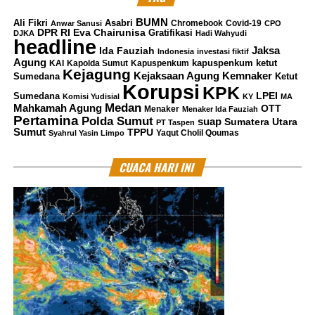
BUMN
Ali Fikri
Asabri
Chromebook
Covid-19
Anwar Sanusi
CPO
DPR RI
Eva Chairunisa
Gratifikasi
DJKA
Hadi Wahyudi
headline
Jaksa
Ida Fauziah
Indonesia
investasi fiktif
Agung
kapuspenkum ketut
KAI
Kapolda Sumut
Kapuspenkum
Kejagung
Kemnaker
Kejaksaan Agung
Sumedana
Ketut
Korupsi
KPK
LPEI
Sumedana
Komisi Yudisial
KY
MA
Medan
Mahkamah Agung
OTT
Menaker
Menaker Ida Fauziah
Pertamina
Polda Sumut
suap
Sumatera Utara
PT Taspen
Sumut
TPPU
Yaqut Cholil Qoumas
Syahrul Yasin Limpo
CUACA HARI INI