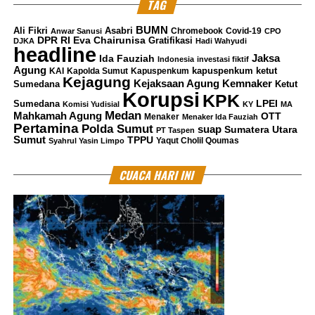
TAG
BUMN
Ali Fikri
Asabri
Chromebook
Covid-19
Anwar Sanusi
CPO
DPR RI
Eva Chairunisa
Gratifikasi
DJKA
Hadi Wahyudi
headline
Jaksa
Ida Fauziah
Indonesia
investasi fiktif
Agung
kapuspenkum ketut
KAI
Kapolda Sumut
Kapuspenkum
Kejagung
Kemnaker
Kejaksaan Agung
Sumedana
Ketut
Korupsi
KPK
LPEI
Sumedana
Komisi Yudisial
KY
MA
Medan
Mahkamah Agung
OTT
Menaker
Menaker Ida Fauziah
Pertamina
Polda Sumut
suap
Sumatera Utara
PT Taspen
Sumut
TPPU
Yaqut Cholil Qoumas
Syahrul Yasin Limpo
CUACA HARI INI