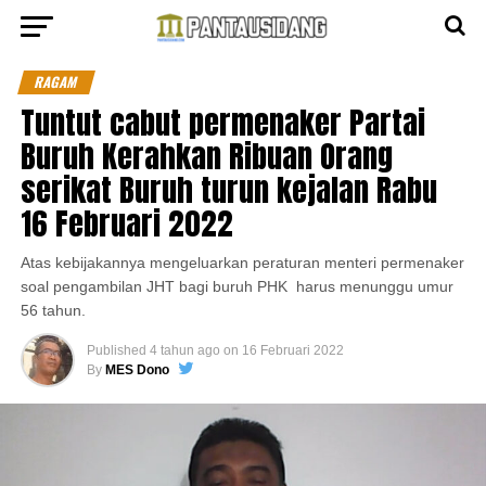
RAGAM
Tuntut cabut permenaker Partai
Buruh Kerahkan Ribuan Orang
serikat Buruh turun kejalan Rabu
16 Februari 2022
Atas kebijakannya mengeluarkan peraturan menteri permenaker
soal pengambilan JHT bagi buruh PHK harus menunggu umur
56 tahun.
Published
4 tahun ago
on
16 Februari 2022
By
MES Dono