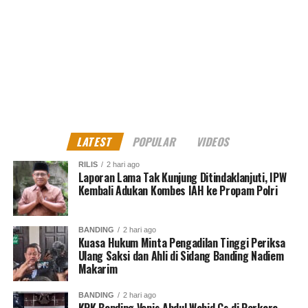
LATEST
POPULAR
VIDEOS
RILIS
2 hari ago
Laporan Lama Tak Kunjung Ditindaklanjuti, IPW
Kembali Adukan Kombes IAH ke Propam Polri
BANDING
2 hari ago
Kuasa Hukum Minta Pengadilan Tinggi Periksa
Ulang Saksi dan Ahli di Sidang Banding Nadiem
Makarim
BANDING
2 hari ago
KPK Banding Vonis Abdul Wahid Cs di Perkara