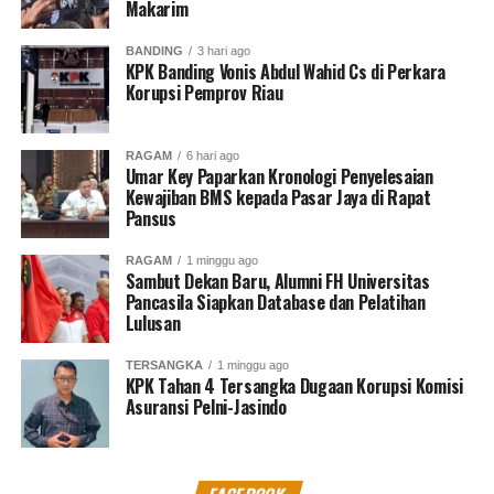
Makarim
UP NEXT
Polda Sumut Bongkar Kasus Penipuan Rekrutmen
Pegawai PDAM
BANDING
3 hari ago
KPK Banding Vonis Abdul Wahid Cs di Perkara
DON'T MISS
Korupsi Pemprov Riau
Menaker Raih Austrian Constantinus Award 2022
RAGAM
6 hari ago
Umar Key Paparkan Kronologi Penyelesaian
MES Dono
Kewajiban BMS kepada Pasar Jaya di Rapat
Pansus
North Jakarta Journalist
RAGAM
1 minggu ago
Sambut Dekan Baru, Alumni FH Universitas
Pancasila Siapkan Database dan Pelatihan
Lulusan
TERSANGKA
1 minggu ago
KPK Tahan 4 Tersangka Dugaan Korupsi Komisi
Asuransi Pelni-Jasindo