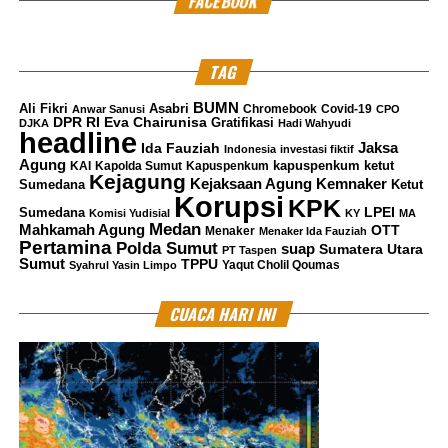
FACEBOOK
TAG
BUMN
Ali Fikri
Asabri
Chromebook
Covid-19
Anwar Sanusi
CPO
DPR RI
Eva Chairunisa
Gratifikasi
DJKA
Hadi Wahyudi
headline
Jaksa
Ida Fauziah
Indonesia
investasi fiktif
Agung
kapuspenkum ketut
KAI
Kapolda Sumut
Kapuspenkum
Kejagung
Kemnaker
Kejaksaan Agung
Sumedana
Ketut
Korupsi
KPK
LPEI
Sumedana
Komisi Yudisial
KY
MA
Medan
Mahkamah Agung
OTT
Menaker
Menaker Ida Fauziah
Pertamina
Polda Sumut
suap
Sumatera Utara
PT Taspen
Sumut
TPPU
Yaqut Cholil Qoumas
Syahrul Yasin Limpo
CUACA HARI INI