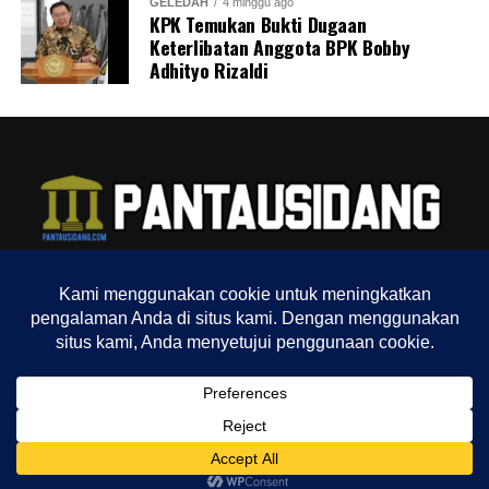
GELEDAH
4 minggu ago
KPK Temukan Bukti Dugaan
Keterlibatan Anggota BPK Bobby
Adhityo Rizaldi
TENTANG KAMI
REDAKSI
INDEX
SITEMAP
YOUTUBE CHANNEL
TIKTOK
Copyright © 2022 Pantausidang.com
SHARE
TWEET