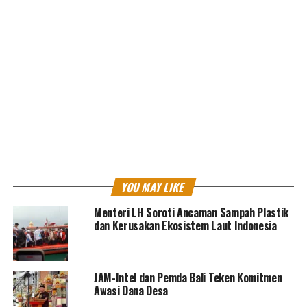
bulan September mendatang.
Dan sebagai momentum positif dengan menyetujui
berbagai isu yang sudah disiapkan dalam waktu sangat
panjang.
“Mudah-mudahan hal yang belum selesai, kita dapat
teruskan sampai pertemuan-pertemuan bersifat virtual
pada pertengahan Juli dan medio Agustus,” ujarnya.
Anwar Sanusi menjelaskan, hari pertama EWG III,
YOU MAY LIKE
peserta mendengarkan laporan dari the Organisation
for Economic Co-operation and Development (OECD)
Menteri LH Soroti Ancaman Sampah Plastik
dan Kerusakan Ekosistem Laut Indonesia
dan International Labour Organization (ILO) terkait dua
isu.
JAM-Intel dan Pemda Bali Teken Komitmen
Awasi Dana Desa