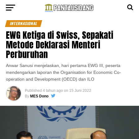
INTERNASIONAL
EWG Ketiga di Swiss, Sepakati
Metode Deklarasi Menteri
Perburuhan
Anwar Sanusi menjelaskan, hari pertama EWG III, peserta
mendengarkan laporan the Organisation for Economic Co-
operation and Development (OECD) dan ILO
Published
4 tahun ago
on
15 Juni 2022
By
MES Dono