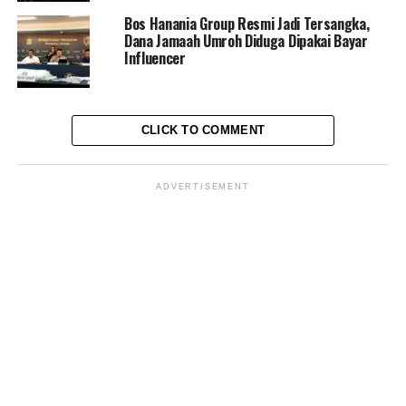
Bos Hanania Group Resmi Jadi Tersangka,
Dana Jamaah Umroh Diduga Dipakai Bayar
Influencer
CLICK TO COMMENT
ADVERTISEMENT
“Pemuda Pencari Keadilan (
PPK)
, akan segera
mempersiapkan beberapa bukti-bukti (berita) dan
sekaligus Pemuda Pencari Keadilan akan segera
beberapa hari ini untuk buat Laporan Polisi (LP) di
Polda
Metro Jaya
,”
katanya.***
Red