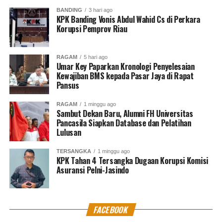
North Jakarta Journalist
BANDING
3 hari ago
KPK Banding Vonis Abdul Wahid Cs di Perkara
Korupsi Pemprov Riau
RAGAM
5 hari ago
Umar Key Paparkan Kronologi Penyelesaian
Kewajiban BMS kepada Pasar Jaya di Rapat
Pansus
RAGAM
1 minggu ago
Sambut Dekan Baru, Alumni FH Universitas
Pancasila Siapkan Database dan Pelatihan
Lulusan
TERSANGKA
1 minggu ago
KPK Tahan 4 Tersangka Dugaan Korupsi Komisi
Asuransi Pelni-Jasindo
FACEBOOK