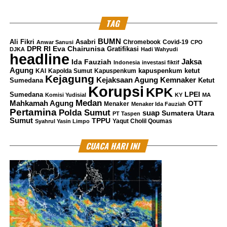
TAG
BUMN
Ali Fikri
Asabri
Chromebook
Covid-19
Anwar Sanusi
CPO
DPR RI
Eva Chairunisa
Gratifikasi
DJKA
Hadi Wahyudi
headline
Jaksa
Ida Fauziah
Indonesia
investasi fiktif
Agung
kapuspenkum ketut
KAI
Kapolda Sumut
Kapuspenkum
Kejagung
Kemnaker
Kejaksaan Agung
Sumedana
Ketut
Korupsi
KPK
LPEI
Sumedana
Komisi Yudisial
KY
MA
Medan
Mahkamah Agung
OTT
Menaker
Menaker Ida Fauziah
Pertamina
Polda Sumut
suap
Sumatera Utara
PT Taspen
Sumut
TPPU
Yaqut Cholil Qoumas
Syahrul Yasin Limpo
CUACA HARI INI