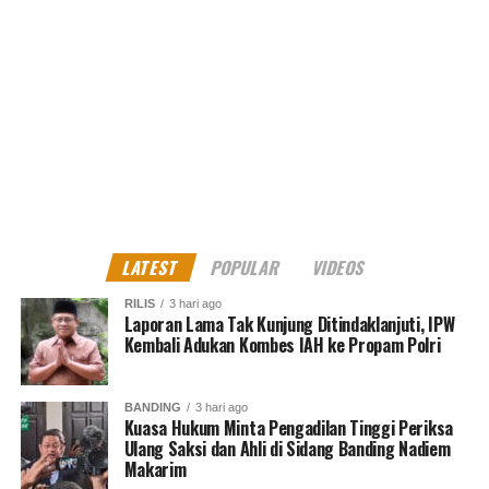
Kritik saran kami terima untuk pengembangan
konten kami. Jangan lupa subscribe dan like di
Channel YouTube, Instagram dan Tik Tok.
Terima
kasih.
RELATED TOPICS:
MICHAEL MANURUNG
NIKITA MIRZANI
PEMUDA PENCARI KEADILAN
POLDA METRO JAYA
UP NEXT
Membangun bisnis di tengah pandemi covid, berpijak
LATEST
POPULAR
VIDEOS
pada Iman Kekristenan
DON'T MISS
RILIS
3 hari ago
Laporan Lama Tak Kunjung Ditindaklanjuti, IPW
Pelaku usaha pasrah dengan tarif PPN atas impor bahan
Kembali Adukan Kombes IAH ke Propam Polri
baku
BANDING
3 hari ago
MES Dono
Kuasa Hukum Minta Pengadilan Tinggi Periksa
Ulang Saksi dan Ahli di Sidang Banding Nadiem
Makarim