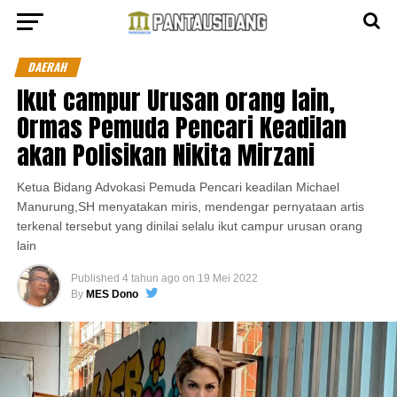
DAERAH
Ikut campur Urusan orang lain,
Ormas Pemuda Pencari Keadilan
akan Polisikan Nikita Mirzani
Ketua Bidang Advokasi Pemuda Pencari keadilan Michael
Manurung,SH menyatakan miris, mendengar pernyataan artis
terkenal tersebut yang dinilai selalu ikut campur urusan orang
lain
Published
4 tahun ago
on
19 Mei 2022
By
MES Dono