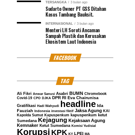
TERSANGKA
3 bulan ago
Sudarto Owner PT GSS Ditahan
Kasus Tambang Bauksit.
INTERNASIONAL
3 bulan ago
Menteri LH Soroti Ancaman
Sampah Plastik dan Kerusakan
Ekosistem Laut Indonesia
FACEBOOK
TAG
BUMN
Ali Fikri
Asabri
Chromebook
Anwar Sanusi
DPR RI
Eva Chairunisa
Covid-19
CPO
DJKA
headline
Gratifikasi
Ida
Hadi Wahyudi
Jaksa Agung
Fauziah
KAI
Indonesia
investasi fiktif
kapuspenkum ketut
Kapolda Sumut
Kapuspenkum
Kejagung
Kejaksaan Agung
Sumedana
Kemnaker
Ketut Sumedana
Komisi Yudisial
Korupsi
KPK
LPEI
KY
MA