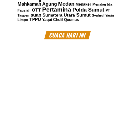
Medan
Mahkamah Agung
Menaker
Menaker Ida
Pertamina
Polda Sumut
OTT
Fauziah
PT
suap
Sumatera Utara
Sumut
Taspen
Syahrul Yasin
TPPU
Yaqut Cholil Qoumas
Limpo
CUACA HARI INI