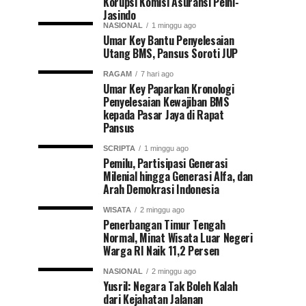
Korupsi Komisi Asuransi Pelni-
Jasindo
NASIONAL
1 minggu ago
Umar Key Bantu Penyelesaian
Utang BMS, Pansus Soroti JUP
RAGAM
7 hari ago
Umar Key Paparkan Kronologi
Penyelesaian Kewajiban BMS
kepada Pasar Jaya di Rapat
Pansus
SCRIPTA
1 minggu ago
Pemilu, Partisipasi Generasi
Milenial hingga Generasi Alfa, dan
Arah Demokrasi Indonesia
WISATA
2 minggu ago
Penerbangan Timur Tengah
Normal, Minat Wisata Luar Negeri
Warga RI Naik 11,2 Persen
NASIONAL
2 minggu ago
Yusril: Negara Tak Boleh Kalah
dari Kejahatan Jalanan