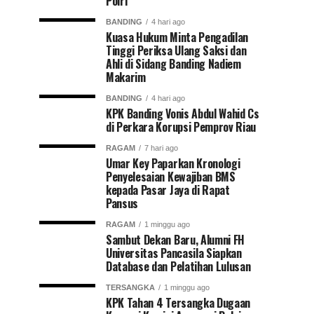
Polri
BANDING
4 hari ago
Kuasa Hukum Minta Pengadilan
Tinggi Periksa Ulang Saksi dan
Ahli di Sidang Banding Nadiem
Makarim
BANDING
4 hari ago
KPK Banding Vonis Abdul Wahid Cs
di Perkara Korupsi Pemprov Riau
RAGAM
7 hari ago
Umar Key Paparkan Kronologi
Penyelesaian Kewajiban BMS
kepada Pasar Jaya di Rapat
Pansus
RAGAM
1 minggu ago
Sambut Dekan Baru, Alumni FH
Universitas Pancasila Siapkan
Database dan Pelatihan Lulusan
TERSANGKA
1 minggu ago
KPK Tahan 4 Tersangka Dugaan