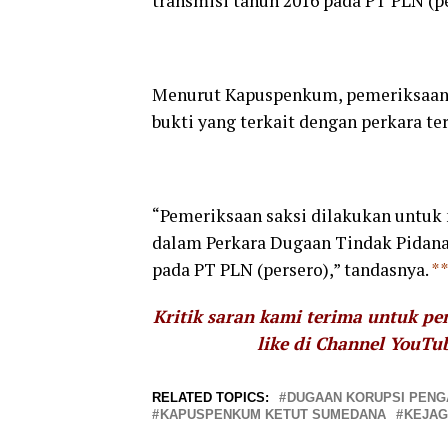
transmisi tahun 2016 pada PT PLN (per
Menurut Kapuspenkum, pemeriksaan 
bukti yang terkait dengan perkara ter
“Pemeriksaan saksi dilakukan untu
dalam Perkara Dugaan Tindak Pidana
pada PT PLN (persero),” tandasnya.
*
Kritik saran kami terima untuk p
like di Channel YouTu
RELATED TOPICS:
DUGAAN KORUPSI PENG
KAPUSPENKUM KETUT SUMEDANA
KEJA