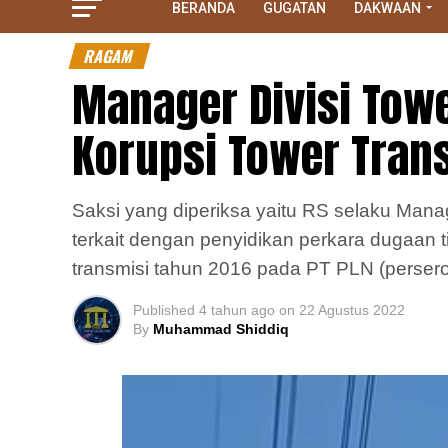
BERANDA
GUGATAN
DAKWAAN
RAGAM
Manager Divisi Towe
Korupsi Tower Tran
Saksi yang diperiksa yaitu RS selaku Manag
terkait dengan penyidikan perkara dugaan 
transmisi tahun 2016 pada PT PLN (persero
Published
4 tahun ago
on
22 Agustus 2022
By
Muhammad Shiddiq