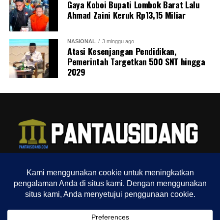
Gaya Koboi Bupati Lombok Barat Lalu
Ahmad Zaini Keruk Rp13,15 Miliar
NASIONAL
3 minggu ago
Atasi Kesenjangan Pendidikan,
Pemerintah Targetkan 500 SNT hingga
2029
TENTANG KAMI
REDAKSI
INDEX
SITEMAP
YOUTUBE CHANNEL
TIKTOK