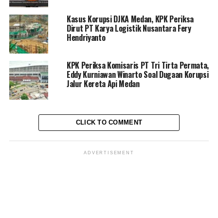
Kasus Korupsi DJKA Medan, KPK Periksa
Dirut PT Karya Logistik Nusantara Fery
Hendriyanto
RELATED TOPICS:
ACT
GAZA
MEDAN
PALESTINA
SAFARI
UP NEXT
KPK Periksa Komisaris PT Tri Tirta Permata,
KPK panggil 2 saksi PNS dan Swasta kembangkan kasus
Eddy Kurniawan Winarto Soal Dugaan Korupsi
PEN Kolaka Timur Sulteng.
Jalur Kereta Api Medan
DON'T MISS
Direktur Logistik Pertamina Sidak SPBU dan FT Medan
Group
CLICK TO COMMENT
Diur Naone
ADVERTISEMENT
North Sumatera Journalist