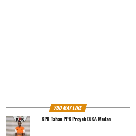
kasih.
Laman:
1
2
<
>
YOU MAY LIKE
KPK Tahan PPK Proyek DJKA Medan