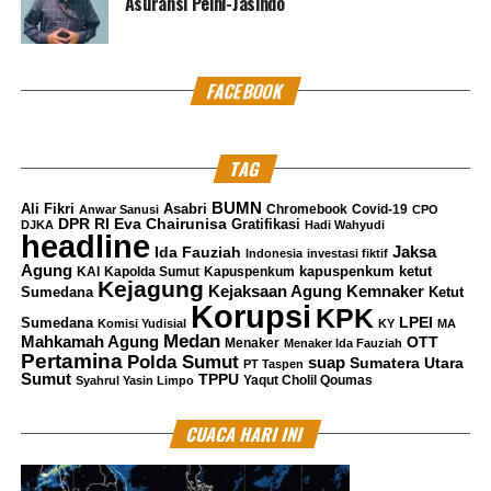
Asuransi Pelni-Jasindo
FACEBOOK
TAG
BUMN
Ali Fikri
Asabri
Chromebook
Covid-19
Anwar Sanusi
CPO
DPR RI
Eva Chairunisa
Gratifikasi
DJKA
Hadi Wahyudi
headline
Jaksa
Ida Fauziah
Indonesia
investasi fiktif
Agung
kapuspenkum ketut
KAI
Kapolda Sumut
Kapuspenkum
Kejagung
Kemnaker
Kejaksaan Agung
Sumedana
Ketut
Korupsi
KPK
LPEI
Sumedana
Komisi Yudisial
KY
MA
Medan
Mahkamah Agung
OTT
Menaker
Menaker Ida Fauziah
Pertamina
Polda Sumut
suap
Sumatera Utara
PT Taspen
Sumut
TPPU
Yaqut Cholil Qoumas
Syahrul Yasin Limpo
CUACA HARI INI