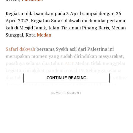
Kegiatan dilaksanakan pada 3 April sampai dengan 26
April 2022, Kegiatan Safari dakwah ini di mulai pertama
kali di Mesjid Jamik, Jalan Tirtanadi Pinang Baris, Medan
Sunggal, Kota
Medan
.
Safari dakwah
bersama Syekh asli dari Palestina ini
merupakan momen yang sudah dirindukan masyarakat,
pasalnya selama dua tahun
ACT
Medan tidak menggelar
kegiatan ini akibat pandemi covid 19. Sehingga selama
dua tahun ini
ACT
Medan hanya menggelar event online
CONTINUE READING
dengan interaksi melalui zoom online yaitu laporan
langsung kondisi keluarga asuh
Palestina
yang
ADVERTISEMENT
disambungkan melalui Kantor
ACT
di
Palestina
.
Kritik saran kami terima untuk pengembangan
konten kami. Jangan lupa subscribe dan like di
Channel YouTube, Instagram dan Tik Tok.
Terima