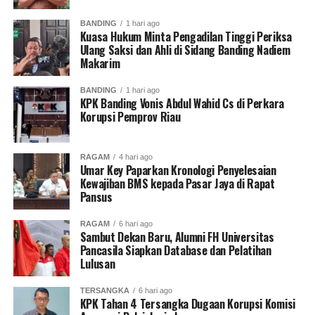
BANDING
1 hari ago
Kuasa Hukum Minta Pengadilan Tinggi Periksa
Ulang Saksi dan Ahli di Sidang Banding Nadiem
Makarim
BANDING
1 hari ago
KPK Banding Vonis Abdul Wahid Cs di Perkara
Korupsi Pemprov Riau
RAGAM
4 hari ago
Umar Key Paparkan Kronologi Penyelesaian
Kewajiban BMS kepada Pasar Jaya di Rapat
Pansus
RAGAM
6 hari ago
Sambut Dekan Baru, Alumni FH Universitas
Pancasila Siapkan Database dan Pelatihan
Lulusan
TERSANGKA
6 hari ago
KPK Tahan 4 Tersangka Dugaan Korupsi Komisi