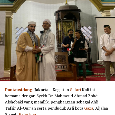
Pantausidang
, Jakarta
– Kegiatan
Safari
Kali ini
bersama dengan Syekh Dr. Mahmoud Ahmad Zohdi
Alshobaki yang memiliki penghargaan sebagai Ahli
Tafsir Al-Qur’an serta penduduk Asli kota
Gaza
, Aljalaa
Street,
Palestina
.