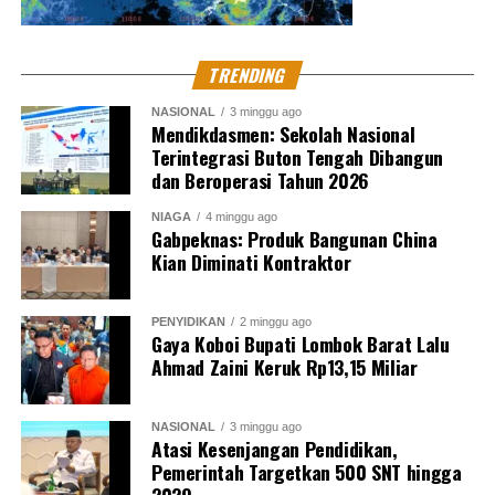
DON'T MISS
Dua Dirut Satu PNS Diperiksa Terkait Korupsi Ekspor
TRENDING
CPO
NASIONAL
3 minggu ago
Mendikdasmen: Sekolah Nasional
Terintegrasi Buton Tengah Dibangun
Diur Naone
dan Beroperasi Tahun 2026
NIAGA
4 minggu ago
North Sumatera Journalist
Gabpeknas: Produk Bangunan China
Kian Diminati Kontraktor
PENYIDIKAN
2 minggu ago
Gaya Koboi Bupati Lombok Barat Lalu
Ahmad Zaini Keruk Rp13,15 Miliar
NASIONAL
3 minggu ago
Atasi Kesenjangan Pendidikan,
Pemerintah Targetkan 500 SNT hingga