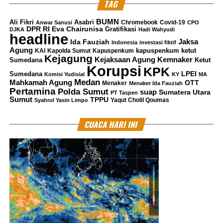
kemanusiaan yang dijalankan
TAG
ACT.
BUMN
Ali Fikri
Asabri
Chromebook
Covid-19
Anwar Sanusi
CPO
“Semua permasalahan yang sebelumnya terjadi pada
DPR RI
Eva Chairunisa
Gratifikasi
DJKA
Hadi Wahyudi
headline
tubuh lembaga, telah diselesaikan sejak Januari 2022
Jaksa
Ida Fauziah
Indonesia
investasi fiktif
lalu,”
Agung
kapuspenkum ketut
KAI
Kapolda Sumut
Kapuspenkum
Kejagung
Kemnaker
Kejaksaan Agung
Sumedana
Ketut
Korupsi
KPK
“Dan saat ini kami telah berbenah untuk
LPEI
Sumedana
Komisi Yudisial
KY
MA
Medan
Mahkamah Agung
OTT
Menaker
Menaker Ida Fauziah
mengoptimalkan penyaluran kedermawanan ke para
Pertamina
Polda Sumut
suap
Sumatera Utara
PT Taspen
penerima manfaat,” pungkas Ibnu. *** (
Diurnawan
)
Sumut
TPPU
Yaqut Cholil Qoumas
Syahrul Yasin Limpo
Kritik saran kami terima untuk pengembangan
CUACA HARI INI
konten kami. Jangan lupa subscribe dan like di
Channel YouTube, Instagram dan Tik Tok.
Terima
kasih.
RELATED TOPICS:
ACT
IBNU KHAJAR
UP NEXT
Pegawai Intansi Vertikal Cimahi Jadi Tersangka Pungli
PTSL