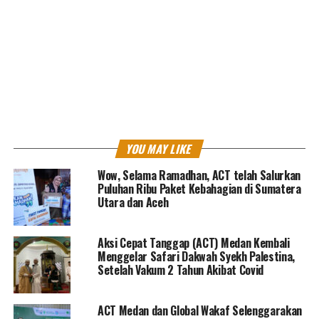
mendasar,” katanya menambahkan.
Ibnu menegaskan sejak 11 Januari 2022, sudah dilakukan
penataan dan restrukturisasi lembaga. Restrukturisasi
termasuk manajemen, fasilitas dan budaya kerja.
Menurutnya, pergantian managemen ini merupakan
titik balik momentum perbaikan organisasi dengan
peningkatan kinerja dan produktifitas.
YOU MAY LIKE
“SDM kita saat ini juga dalam kondisi terbaik, tetap
Wow, Selama Ramadhan, ACT telah Salurkan
Puluhan Ribu Paket Kebahagian di Sumatera
fokus dalam pemenuhan amanah yang diberikan ke
Utara dan Aceh
lembaga. “
“Kita juga telah melakukan penurunan jumlah karyawan
Aksi Cepat Tanggap (ACT) Medan Kembali
Menggelar Safari Dakwah Syekh Palestina,
untuk peningkatan produktifitas. Pada 2021 lalu, jumlah
Setelah Vakum 2 Tahun Akibat Covid
karyawan kita 1688 orang, sementara Juli 2022, telah
dikurangi menjadi 1128 orang,” ujarnya.
ACT Medan dan Global Wakaf Selenggarakan