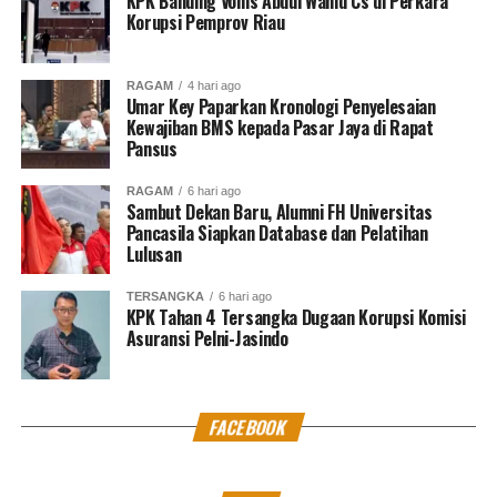
KPK Banding Vonis Abdul Wahid Cs di Perkara
Korupsi Pemprov Riau
sehingga bisa melakukan distribusi bantuan sebaik-
baiknya,” kata Ibnu.
RAGAM
4 hari ago
Untuk diketahui,
Umar Key Paparkan Kronologi Penyelesaian
ACT
merupakan lembaga kemanusiaan
Kewajiban BMS kepada Pasar Jaya di Rapat
global yang telah mendapat izin resmi dari Kementerian
Pansus
Sosial RI.
RAGAM
6 hari ago
Sambut Dekan Baru, Alumni FH Universitas
ACT
juga memiliki predikat
WTP
(Wajar Tanpa
Pancasila Siapkan Database dan Pelatihan
Pengecualian) termasuk dalam Opini tata kelola
Lulusan
keuangan terbaik yang diberikan oleh auditor Kantor
Akuntan Publik (KAP) dari Kementerian Keuangan.
TERSANGKA
6 hari ago
KPK Tahan 4 Tersangka Dugaan Korupsi Komisi
Asuransi Pelni-Jasindo
Pada tahun 2020,
ACT
secara total menerima 519 miliar
Rupiah dan telah disalurkan ke sekitar 281.000 aksi
kemanusiaan.
FACEBOOK
Lewat aksi tersebut, 8,5 juta warga telah menjadi
penerima manfaat dalam berbagai program