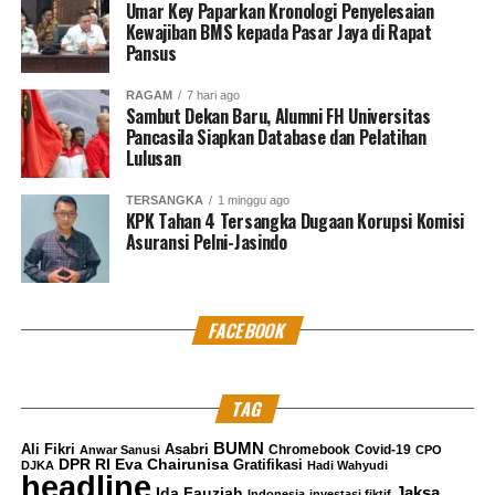
Umar Key Paparkan Kronologi Penyelesaian
Kewajiban BMS kepada Pasar Jaya di Rapat
Pansus
RAGAM
7 hari ago
Sambut Dekan Baru, Alumni FH Universitas
Pancasila Siapkan Database dan Pelatihan
Lulusan
TERSANGKA
1 minggu ago
KPK Tahan 4 Tersangka Dugaan Korupsi Komisi
Asuransi Pelni-Jasindo
FACEBOOK
TAG
BUMN
Ali Fikri
Asabri
Chromebook
Covid-19
Anwar Sanusi
CPO
DPR RI
Eva Chairunisa
Gratifikasi
DJKA
Hadi Wahyudi
headline
Jaksa
Ida Fauziah
Indonesia
investasi fiktif