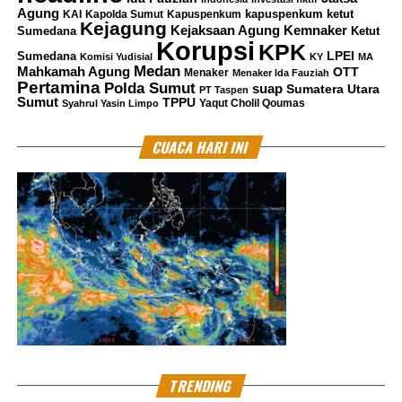
Agung
kapuspenkum ketut
KAI
Kapolda Sumut
Kapuspenkum
Kejagung
Kemnaker
Kejaksaan Agung
Sumedana
Ketut
Korupsi
KPK
LPEI
Sumedana
Komisi Yudisial
KY
MA
Medan
Mahkamah Agung
OTT
Menaker
Menaker Ida Fauziah
Pertamina
Polda Sumut
suap
Sumatera Utara
PT Taspen
Sumut
TPPU
Yaqut Cholil Qoumas
Syahrul Yasin Limpo
CUACA HARI INI
TRENDING