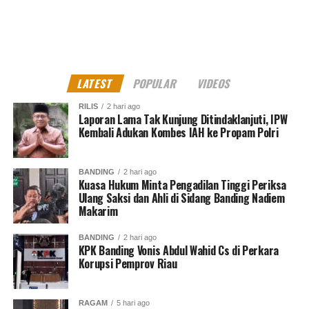
DON'T MISS
Yayasan INSANI Gelar Pengobatan Gratis dan Bagi
Sembako di HUT RI-77
LATEST
POPULAR
VIDEOS
MES Dono
RILIS
2 hari ago
Laporan Lama Tak Kunjung Ditindaklanjuti, IPW
North Jakarta Journalist
Kembali Adukan Kombes IAH ke Propam Polri
BANDING
2 hari ago
Kuasa Hukum Minta Pengadilan Tinggi Periksa
Ulang Saksi dan Ahli di Sidang Banding Nadiem
Makarim
BANDING
2 hari ago
KPK Banding Vonis Abdul Wahid Cs di Perkara
Korupsi Pemprov Riau
RAGAM
5 hari ago