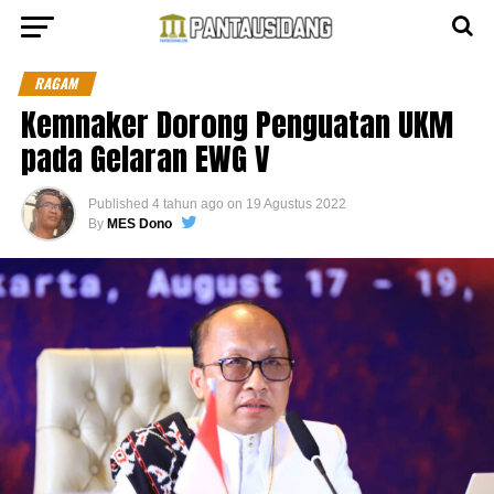
RAGAM
Kemnaker Dorong Penguatan UKM
pada Gelaran EWG V
Published
4 tahun ago
on
19 Agustus 2022
By
MES Dono