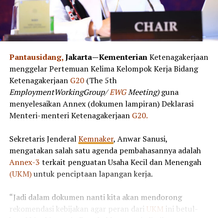
Pantausidang,
Jakarta—Kementerian
Ketenagakerjaan
menggelar Pertemuan Kelima Kelompok Kerja Bidang
Ketenagakerjaan
G20
(The 5th
EmploymentWorkingGroup/
EWG
Meeting)
guna
menyelesaikan Annex (dokumen lampiran) Deklarasi
Menteri-menteri Ketenagakerjaan
G20.
Sekretaris Jenderal
Kemnaker
, Anwar Sanusi,
mengatakan salah satu agenda pembahasannya adalah
Annex-3
terkait penguatan Usaha Kecil dan Menengah
(UKM)
untuk penciptaan lapangan kerja.
“Jadi dalam dokumen nanti kita akan mendorong
rekomendasi kebijakan agar peran dari
UKM
ini betul-