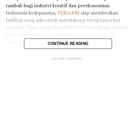
tambah bagi industri kreatif dan perekonomian
Indonesia kedepannya,
PERJAKBI
siap memberikan
fasilitas yang ada untuk mendukung terciptanya hal
tersebut,” kata tutup Ketua
PERJAKBI
Anthony melalui
surat elektronik yang diterima
Pantausidang.com,
Selasa, (18/7/2022).
CONTINUE READING
ADVERTISEMENT
Anthony menuturkan, maraknya para remaja yang
berasal dari daerah penyangga Ibu Kota yang kerap
nongkrong di kawasan Stasiun Dukuh Atas BNI City
mendapat perhatian publik hingga dunia internasional.
“Sebutan bagi tempat tersebut
‘Citayam Fashion Week’,
yang dimana sangat terkenal gara-gara konten
wawancara tiktok,” tuturnya.