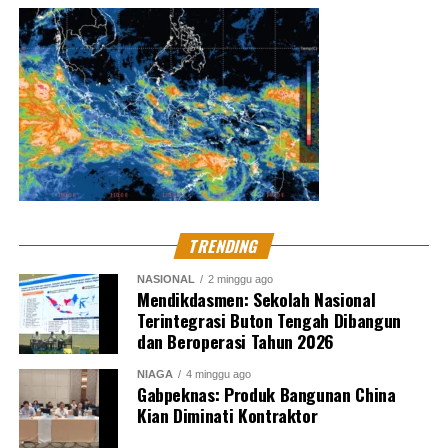
DON'T MISS
Simon Sutjipto, Panggilan Perbaiki Wihara Klenteng
Muhammad Shiddiq
Senior Jurnalis Pantau Sidang By PT Kilas Pewarta Media
TRENDING
NASIONAL
2 minggu ago
Mendikdasmen: Sekolah Nasional
Terintegrasi Buton Tengah Dibangun
dan Beroperasi Tahun 2026
NIAGA
4 minggu ago
Gabpeknas: Produk Bangunan China
Kian Diminati Kontraktor