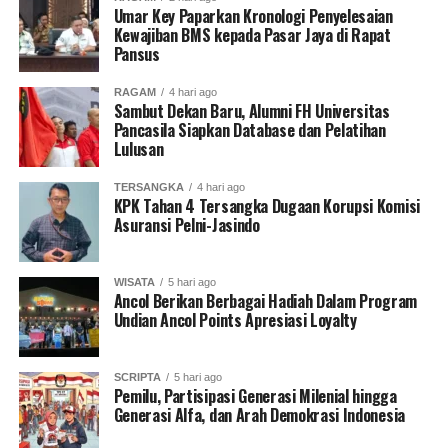
Anthony juga menjelaskan, untuk menjadi content
Umar Key Paparkan Kronologi Penyelesaian
creator pasti butuh ruang kerja yang baik dan didukung
Kewajiban BMS kepada Pasar Jaya di Rapat
Pansus
dengan lokasi strategis di kawasan Sudirman,
PERJAKBI
mempunyai hal itu, pastinya untuk mendukung para
RAGAM
4 hari ago
talenta anak muda ini untuk menjadi pengusaha dan
Sambut Dekan Baru, Alumni FH Universitas
Pancasila Siapkan Database dan Pelatihan
content creator.
Lulusan
TERSANGKA
4 hari ago
KPK Tahan 4 Tersangka Dugaan Korupsi Komisi
“Kami akan berikan program khusus bagaimana para
Asuransi Pelni-Jasindo
remaja ini mampu menciptakan usaha-usaha baru
dengan peluang yang ada, dengan mereka sudah
WISATA
5 hari ago
terkenal saat ini brand yang mereka iklankan pastinya
Ancol Berikan Berbagai Hadiah Dalam Program
akan banyak yang tertarik dan membelinya,” jelasnya.
Undian Ancol Points Apresiasi Loyalty
SCRIPTA
5 hari ago
Pemilu, Partisipasi Generasi Milenial hingga
Anthony menegaskan, era
disrupsi
saat ini, merubah
Generasi Alfa, dan Arah Demokrasi Indonesia
trend dan minat masyarakat khususnya anak muda