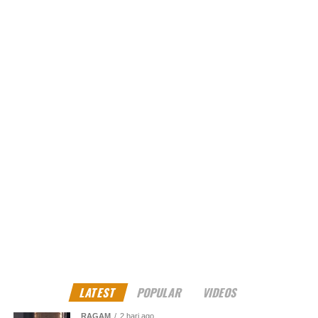
mereka, dan
PERJAKBI
bersedia untuk memberikan co-
working space bagi mereka sebagai tempat kerja dan
membuat konten.
“PERJAKBI
siap sediakan kantor wadah untuk mereka
lakukan kreativitas, bukan hanya itu, dengan ekosistem
di
PERJAKBI
saat ini dengan berbagai layanan diberikan
seperti kantor virtual
(virtual office),”
lanjutnya.
“Ruang kantor
(co-working space),
mentoring, akses
pemodalan usaha. Ekosistem yang telah kami miliki ini
siap membantu mereka menggapai cita-cita menjadi
content creator dan pengusaha pemula,” sambung
Ketua
PERJAKBI
tersebut.
LATEST
POPULAR
VIDEOS
RAGAM
2 hari ago