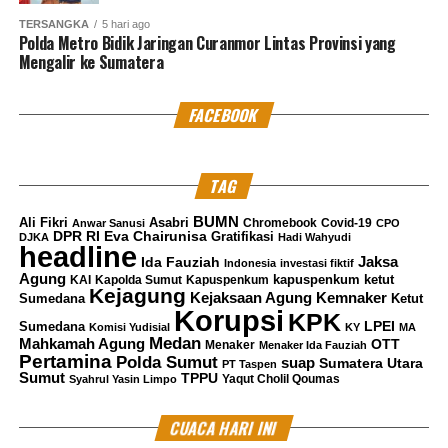
dengan cepat, fenomena ini menjadi fakta bagaimana
anak-anak muda harus pandai menyikapi perubahan-
TERSANGKA
5 hari ago
Polda Metro Bidik Jaringan Curanmor Lintas Provinsi yang
perubahan tersebut.
Mengalir ke Sumatera
FACEBOOK
“Contohnya lebih memilih menghasilkan uang dengan
jiwa kreatifitas lewat konten media sosial dan menjadi
TAG
enfluencer,” pungkas Anthony.
***
Muhammad Shiddiq
BUMN
Ali Fikri
Asabri
Chromebook
Covid-19
Anwar Sanusi
CPO
Kritik saran kami terima untuk pengembangan
DPR RI
Eva Chairunisa
Gratifikasi
DJKA
Hadi Wahyudi
headline
konten kami. Jangan lupa subscribe dan like di
Jaksa
Ida Fauziah
Indonesia
investasi fiktif
Channel YouTube, Instagram dan Tik Tok.
Terima
Agung
kapuspenkum ketut
KAI
Kapolda Sumut
Kapuspenkum
Kejagung
Kemnaker
Kejaksaan Agung
Sumedana
kasih.
Ketut
Korupsi
KPK
LPEI
Sumedana
Komisi Yudisial
KY
MA
Medan
Mahkamah Agung
OTT
Menaker
Menaker Ida Fauziah
RELATED TOPICS:
CITAYAM FASHION WEEK
Pertamina
Polda Sumut
suap
Sumatera Utara
PT Taspen
Sumut
TPPU
Yaqut Cholil Qoumas
Syahrul Yasin Limpo
UP NEXT
Dirkeu TSS dan Manager Precast diperiksa Sebagai
CUACA HARI INI
Saksi Korupsi Dana Waskita