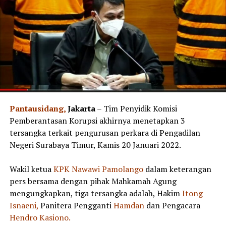
Pantausidang,
Jakarta
– Tim Penyidik Komisi
Pemberantasan Korupsi akhirnya menetapkan 3
tersangka terkait pengurusan perkara di Pengadilan
Negeri Surabaya Timur, Kamis 20 Januari 2022.
Wakil ketua
KPK
Nawawi Pamolango
dalam keterangan
pers bersama dengan pihak Mahkamah Agung
mengungkapkan, tiga tersangka adalah, Hakim
Itong
Isnaeni,
Panitera Pengganti
Hamdan
dan Pengacara
Hendro Kasiono.