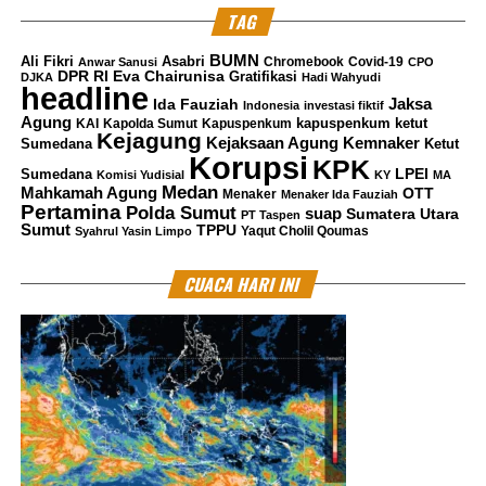
TAG
BUMN
Ali Fikri
Asabri
Chromebook
Covid-19
Anwar Sanusi
CPO
DPR RI
Eva Chairunisa
Gratifikasi
DJKA
Hadi Wahyudi
headline
Jaksa
Ida Fauziah
Indonesia
investasi fiktif
Agung
kapuspenkum ketut
KAI
Kapolda Sumut
Kapuspenkum
Kejagung
Kemnaker
Kejaksaan Agung
Sumedana
Ketut
Korupsi
KPK
LPEI
Sumedana
Komisi Yudisial
KY
MA
Medan
Mahkamah Agung
OTT
Menaker
Menaker Ida Fauziah
Pertamina
Polda Sumut
suap
Sumatera Utara
PT Taspen
Sumut
TPPU
Yaqut Cholil Qoumas
Syahrul Yasin Limpo
CUACA HARI INI