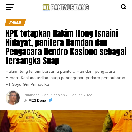
RAGAM
KPK tetapkan Hakim Itong Isnaini
Hidayat, panitera Hamdan dan
Pengacara Hendro Kasiono sebagai
tersangka Suap
Hakim Itong Isnaini bersama panitera Hamdan, pengacara
Hendro Kasiono terlibat suap penanganan perkara pembubaran
PT Soyu Giri Primedika
Published
5 tahun ago
on
21 Januari 2022
By
MES Dono