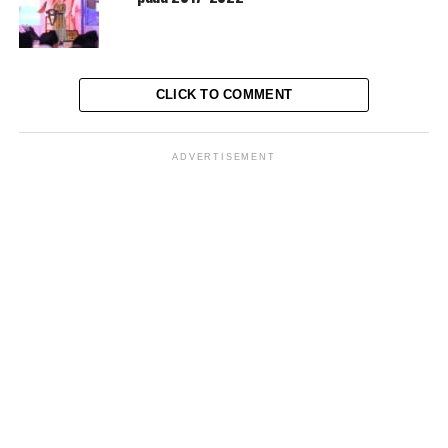
UP NEXT
Praktisi Hukum: Organisasi Advokat Multi-Bar, Bukan
Single Bar
CLICK TO COMMENT
DON'T MISS
Dirut Bulog Pantau Kedatangan Daging Kerbau Impor
ADVERTISEMENT
MES Dono
North Jakarta Journalist