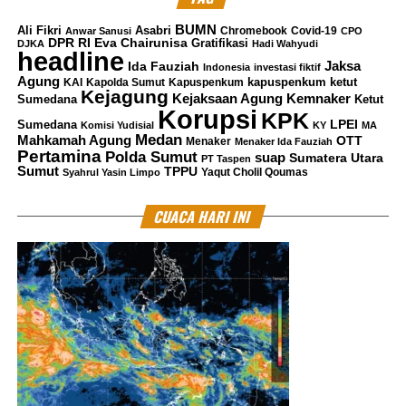
BUMN
Ali Fikri
Asabri
Chromebook
Covid-19
Anwar Sanusi
CPO
DPR RI
Eva Chairunisa
Gratifikasi
DJKA
Hadi Wahyudi
headline
Jaksa
Ida Fauziah
Indonesia
investasi fiktif
Agung
kapuspenkum ketut
KAI
Kapolda Sumut
Kapuspenkum
Kejagung
Kemnaker
Kejaksaan Agung
Sumedana
Ketut
Korupsi
KPK
LPEI
Sumedana
Komisi Yudisial
KY
MA
Medan
Mahkamah Agung
OTT
Menaker
Menaker Ida Fauziah
Pertamina
Polda Sumut
suap
Sumatera Utara
PT Taspen
Sumut
TPPU
Yaqut Cholil Qoumas
Syahrul Yasin Limpo
CUACA HARI INI