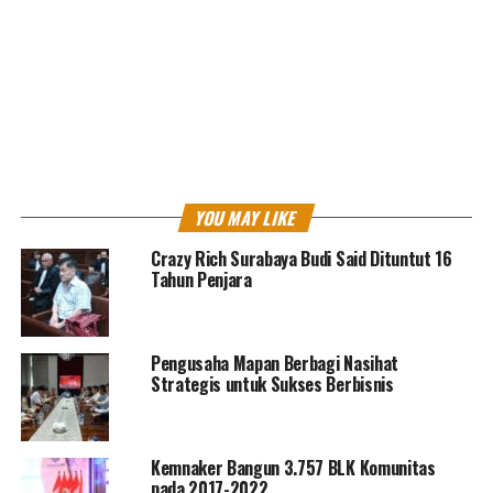
<
>
YOU MAY LIKE
Crazy Rich Surabaya Budi Said Dituntut 16
Tahun Penjara
Pengusaha Mapan Berbagi Nasihat
Strategis untuk Sukses Berbisnis
Kemnaker Bangun 3.757 BLK Komunitas
RELATED TOPICS:
MENAKER
PENGUSAHA
THR
pada 2017-2022