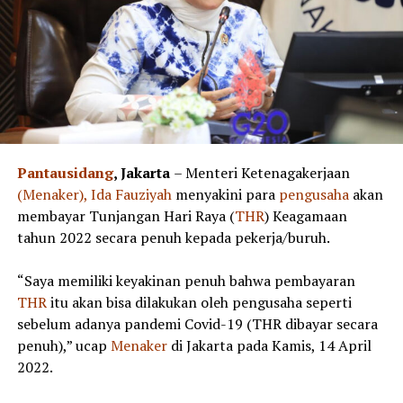
Pantausidang
, Jakarta
– Menteri Ketenagakerjaan
(Menaker), Ida
Fauziyah
menyakini para
pengusaha
akan
membayar Tunjangan Hari Raya (
THR
) Keagamaan
tahun 2022 secara penuh kepada pekerja/buruh.
“Saya memiliki keyakinan penuh bahwa pembayaran
THR
itu akan bisa dilakukan oleh pengusaha seperti
sebelum adanya pandemi Covid-19 (THR dibayar secara
penuh),” ucap
Menaker
di Jakarta pada Kamis, 14 April
2022.