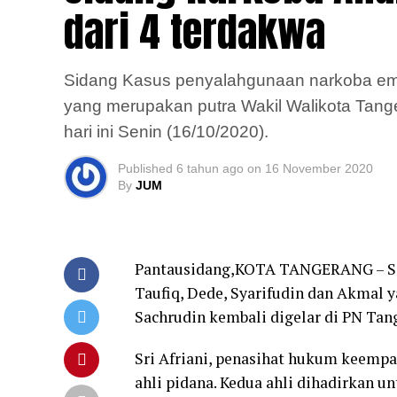
dari 4 terdakwa
Sidang Kasus penyalahgunaan narkoba empa
yang merupakan putra Wakil Walikota Tang
hari ini Senin (16/10/2020).
Published
6 tahun ago
on
16 November 2020
By
JUM
Pantausidang,KOTA TANGERANG – Si
Taufiq, Dede, Syarifudin dan Akmal
Sachrudin kembali digelar di PN Tang
Sri Afriani, penasihat hukum keempa
ahli pidana. Kedua ahli dihadirkan 