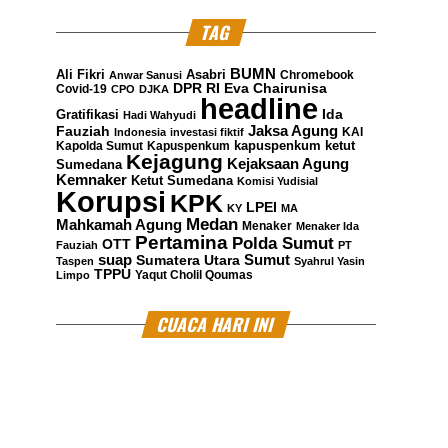
TAG
BUMN
Ali Fikri
Asabri
Chromebook
Anwar Sanusi
DPR RI
Eva Chairunisa
Covid-19
CPO
DJKA
headline
Gratifikasi
Ida
Hadi Wahyudi
Jaksa Agung
Fauziah
KAI
Indonesia
investasi fiktif
kapuspenkum ketut
Kapolda Sumut
Kapuspenkum
Kejagung
Kejaksaan Agung
Sumedana
Kemnaker
Ketut Sumedana
Komisi Yudisial
Korupsi
KPK
LPEI
KY
MA
Medan
Mahkamah Agung
Menaker
Menaker Ida
Pertamina
Polda Sumut
OTT
Fauziah
PT
suap
Sumatera Utara
Sumut
Taspen
Syahrul Yasin
TPPU
Yaqut Cholil Qoumas
Limpo
CUACA HARI INI