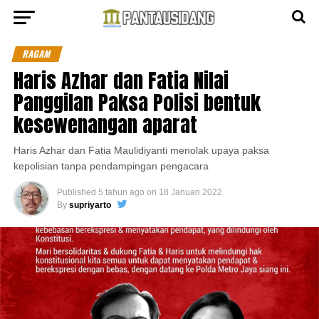
RAGAM
Haris Azhar dan Fatia Nilai
Panggilan Paksa Polisi bentuk
kesewenangan aparat
Haris Azhar dan Fatia Maulidiyanti menolak upaya paksa
kepolisian tanpa pendampingan pengacara
Published
5 tahun ago
on
18 Januari 2022
By
supriyarto