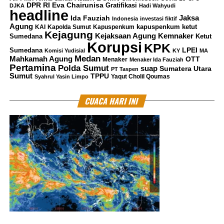
DPR RI
Eva Chairunisa
Gratifikasi
DJKA
Hadi Wahyudi
I am a Journalist who is working as a freelancer. I am living in
headline
Jaksa
Ida Fauziah
Indonesia
investasi fiktif
jakarta, a crowded city of Indonesia. I am promoting
Agung
kapuspenkum ketut
KAI
Kapolda Sumut
Kapuspenkum
for
https://pantausidang.com
Kejagung
Kemnaker
Kejaksaan Agung
Sumedana
Ketut
Korupsi
KPK
LPEI
Sumedana
Komisi Yudisial
KY
MA
Medan
Mahkamah Agung
OTT
Menaker
Menaker Ida Fauziah
Pertamina
Polda Sumut
suap
Sumatera Utara
PT Taspen
Sumut
TPPU
Yaqut Cholil Qoumas
Syahrul Yasin Limpo
CUACA HARI INI