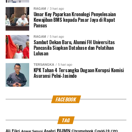
Kritik saran kami terima untuk pengembangan
RAGAM
3 hari ago
konten kami. Jangan lupa subscribe dan like di
Umar Key Paparkan Kronologi Penyelesaian
Kewajiban BMS kepada Pasar Jaya di Rapat
Channel YouTube, Instagram dan Tik Tok.
Terima
Pansus
kasih.
RAGAM
5 hari ago
Sambut Dekan Baru, Alumni FH Universitas
RELATED TOPICS:
FATIA MAULIDIYANTI
HARIS AZHAR
Pancasila Siapkan Database dan Pelatihan
HEADLINE
KONTRAS
LBP
LUHUT BINSAR PANJAITAN
Lulusan
MARVES
UP NEXT
TERSANGKA
5 hari ago
3 Pejabat BUMN PT Wijaya Karya didakwa Korupsi Jalan
KPK Tahan 4 Tersangka Dugaan Korupsi Komisi
Asuransi Pelni-Jasindo
Lingkar pulau di Bengkalis
DON'T MISS
Perkara Jasindo, Orang kepercayaan mantan Kepala BP
Migas Raden Priono, Kiagus Emil Fahmi Hadapi Vonis
FACEBOOK
supriyarto
TAG
BUMN
Ali Fikri
Asabri
Chromebook
Covid-19
Anwar Sanusi
CPO