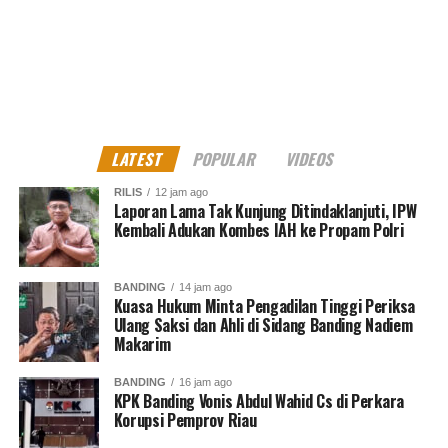
dikeluarkan.
Situasi ini pun semakin memperparah kondisi demokrasi
dan ruang kebebasan sipil di Indonesia yang angkanya
terus menurun dalam beberapa waktu terakhir.
Terlebih dalam kasus Fatia dan Haris, upaya kriminalisasi
LATEST
POPULAR
VIDEOS
ditujukan kepada ekspresi, kritik dan riset yang
dilakukan masyarakat sipil sebagai bagian dari
RILIS
12 jam ago
Laporan Lama Tak Kunjung Ditindaklanjuti, IPW
pengawasan publik.
Kembali Adukan Kombes IAH ke Propam Polri
Kepolisian seharusnya bertindak profesional dengan
menjamin ruang kebebasan sipil masyarakat dan tidak
BANDING
14 jam ago
Kuasa Hukum Minta Pengadilan Tinggi Periksa
berpihak pada kepentingan pejabat.
Ulang Saksi dan Ahli di Sidang Banding Nadiem
Makarim
Atas kejadian tersebut pihaknya mendesak, agar Polda
menghentikan proses hukum terhadap upaya
BANDING
16 jam ago
KPK Banding Vonis Abdul Wahid Cs di Perkara
kriminalisasi oleh LBP, serta meminta agar Polisi
Korupsi Pemprov Riau
menjamin kebebasan berekspresi terhadap keduanya.***