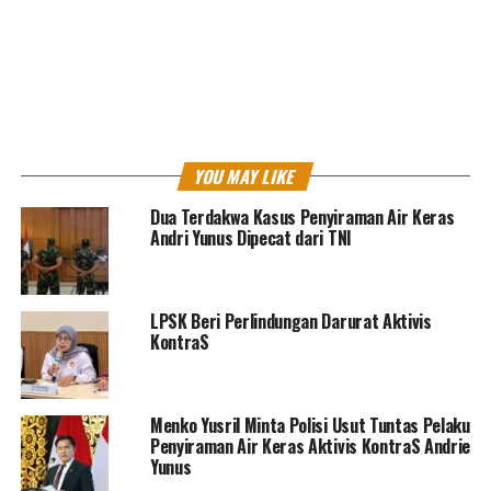
kooperatif untuk melaksanakan pemeriksaan dan
menunaikan panggilan dari pihak Kepolisian.
Hal tersebut dapat dilihat dari beberapa kali Fatia dan
Haris melalui kuasa hukumnya mengirimkan surat
permohonan penundaan pemeriksaan dikarenakan
pihaknya berhalangan hadir pada waktu yang telah
YOU MAY LIKE
ditentukan oleh pihak kepolisian.
Dua Terdakwa Kasus Penyiraman Air Keras
Andri Yunus Dipecat dari TNI
Akan tetapi, pihak kepolisian tidak pernah memberikan
respon yang serius atas permohonan penundaan waktu
pemeriksaan yang dimintakan.
LPSK Beri Perlindungan Darurat Aktivis
KontraS
Proses hukum yang dijalankan oleh Kepolisian tentu saja
harus sesuai dengan ketentuan peraturan perundang-
undangan dan prinsip hak asasi manusia yang berlaku
secara universal.
Menko Yusril Minta Polisi Usut Tuntas Pelaku
Penyiraman Air Keras Aktivis KontraS Andrie
Yunus
Pemanggilan dan proses hukum terhadap Fatia dan