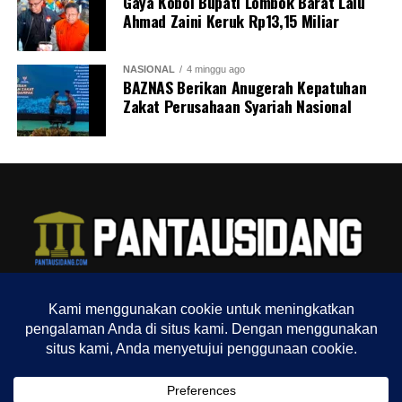
Gaya Koboi Bupati Lombok Barat Lalu
Ahmad Zaini Keruk Rp13,15 Miliar
NASIONAL
4 minggu ago
BAZNAS Berikan Anugerah Kepatuhan
Zakat Perusahaan Syariah Nasional
TENTANG KAMI
REDAKSI
INDEX
SITEMAP
YOUTUBE CHANNEL
TIKTOK