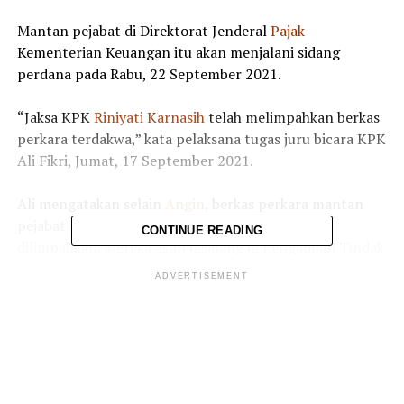
Mantan pejabat di Direktorat Jenderal
Pajak
Kementerian Keuangan itu akan menjalani sidang
perdana pada Rabu, 22 September 2021.
“Jaksa KPK
Riniyati Karnasih
telah melimpahkan berkas
perkara terdakwa,” kata pelaksana tugas juru bicara KPK
Ali Fikri, Jumat, 17 September 2021.
Ali mengatakan selain
Angin,
berkas perkara mantan
pejabat Ditjen
Pajak Dadan Ramdani
juga telah
CONTINUE READING
dilimpahkan. Mereka akan disidang di Pengadilan Tindak
Pidana Korupsi Jakarta.
ADVERTISEMENT
Ali mengatakan mereka didakwa melanggar Pasal 12
huruf a UU Tipikor juncto Pasal 55 ayat 1 ke (1) KUHP
juncto Pasal 65 ayat 1 KUHP atau kedua Pasal 11 UU
Tipikor juncto Pasal 55 ayat 1 ke (1) KUHP juncto Pasal
65 ayat 1 KUHP.