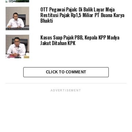
RELATED TOPICS:
ANGIN PRAYITNO AJI
BANK PAN INDONESIA TBK
DADAN RAMDANI
OTT Pegawai Pajak: Di Balik Layar Meja
JOHNLIN BARATAMA
PAJAK
Restitusi Pajak Rp1,5 Miliar PT Buana Karya
PT GUNUNG MADU PLANTATIONS
Bhakti
UP NEXT
Alex Nurdin Dibidik TPPU
Kasus Suap Pajak PBB, Kepala KPP Madya
Jakut Ditahan KPK
DON'T MISS
Eks Gubernur Sumsel Alex Noerdin Ditahan Kejagung
Terkait Proyek Gas Bumi
CLICK TO COMMENT
Muhammad Shiddiq
ADVERTISEMENT
Senior Jurnalis Pantau Sidang By PT Kilas Pewarta Media