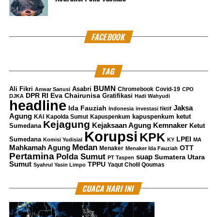
FACEBOOK
TAG
BUMN
Ali Fikri
Asabri
Chromebook
Covid-19
Anwar Sanusi
CPO
DPR RI
Eva Chairunisa
Gratifikasi
DJKA
Hadi Wahyudi
headline
Jaksa
Ida Fauziah
Indonesia
investasi fiktif
Agung
kapuspenkum ketut
KAI
Kapolda Sumut
Kapuspenkum
Kejagung
Kemnaker
Kejaksaan Agung
Sumedana
Ketut
Korupsi
KPK
LPEI
Sumedana
Komisi Yudisial
KY
MA
Medan
Mahkamah Agung
OTT
Menaker
Menaker Ida Fauziah
Pertamina
Polda Sumut
suap
Sumatera Utara
PT Taspen
Sumut
TPPU
Yaqut Cholil Qoumas
Syahrul Yasin Limpo
CUACA HARI INI