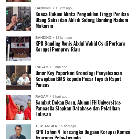
BANDING
11 jam ago
Kuasa Hukum Minta Pengadilan Tinggi Periksa
Ulang Saksi dan Ahli di Sidang Banding Nadiem
Makarim
BANDING
13 jam ago
KPK Banding Vonis Abdul Wahid Cs di Perkara
Korupsi Pemprov Riau
RAGAM
3 hari ago
Umar Key Paparkan Kronologi Penyelesaian
Kewajiban BMS kepada Pasar Jaya di Rapat
Pansus
RAGAM
5 hari ago
Sambut Dekan Baru, Alumni FH Universitas
Pancasila Siapkan Database dan Pelatihan
Lulusan
TERSANGKA
5 hari ago
KPK Tahan 4 Tersangka Dugaan Korupsi Komisi
Asuransi Pelni-Jasindo