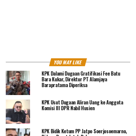
legal lah. Saksi menjawab, saya enggak bisa bang
merangkai ceritanya. Terdakwa menyampaikan nanti
ada orang saya datang menjelaskan skema ceritanya.
Benar?” tanya salah seorang Tim Anggota JPU di
pengadilan Tipikor pada Pengadilan Negeri Jakarta
Pusat, yang diikuti oleh pantausidang, Kamis, 23
Desember 2021.
YOU MAY LIKE
Atas pertanyaan Jaksa tersebut, Rita Widyasari pun
mengakui bahwa keterangan BAP nya itu memang benar
KPK Dalami Dugaan Gratifikasi Fee Batu
Bara Kukar, Direktur PT Alamjaya
seperti itu. “Ya, keterangan tidak ada yang diubah,”
Barapratama Diperiksa
jawab Rita.
Menurut Rita, ia mengakui untuk mengarang cerita itu
KPK Usut Dugaan Aliran Uang ke Anggota
Komisi III DPR Nabil Husien
dari orangnya Azis Syamsuddin yaitu seseorang yang
bernama Kris. Kris yang datang langsung menghubungi
Rita untuk melakukan skema cerita yang diminta Azis
kepadanya.
KPK Bidik Ketum PP Jatpo Soerjosoemarno,