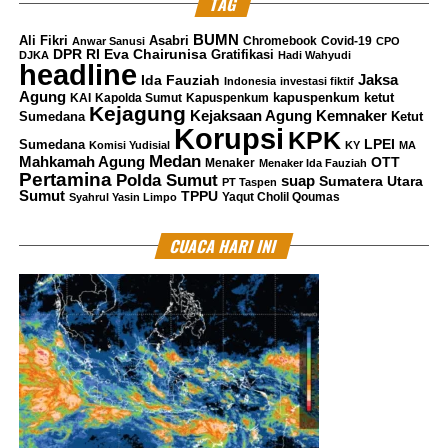
TAG
kepadanya mengenai skema cerita yang harus Rita
lakukan ketika dimintai keterangan.
BUMN
Ali Fikri
Asabri
Chromebook
Covid-19
Anwar Sanusi
CPO
DPR RI
Eva Chairunisa
Gratifikasi
DJKA
Hadi Wahyudi
headline
Namun Rita Widyasari tidak mau mengikuti permintaan
Jaksa
Ida Fauziah
Indonesia
investasi fiktif
Agung
kapuspenkum ketut
KAI
Kapolda Sumut
Kapuspenkum
Azis karena dirasa berat baginya untuk mengarang
Kejagung
Kemnaker
Kejaksaan Agung
Sumedana
Ketut
cerita tersebut.
Korupsi
KPK
LPEI
Sumedana
Komisi Yudisial
KY
MA
Medan
Mahkamah Agung
OTT
Menaker
Menaker Ida Fauziah
“Hanya mustahil saja kalau saya bisa kenal pak Robin
Pertamina
Polda Sumut
suap
Sumatera Utara
PT Taspen
tanpa dikenalkan. Gimana ceritanya, saya kan di dalam
Sumut
TPPU
Yaqut Cholil Qoumas
Syahrul Yasin Limpo
(lapas), kalau ada penyidik yang datang yang ada saya
CUACA HARI INI
ketakutan,” tuturnya.
Sehingga mustahil bagi Rita untuk mengikuti
permintaan Azis Syamsuddin tersebut.
“Mustahil, enggak mungkin saya rekayasa,” ujarnya.
Diberitakan Jaksa KPK mendakwa , Azis Syamsuddin
memberi uang secara bertahap senilai Rp 3 miliar dan 36