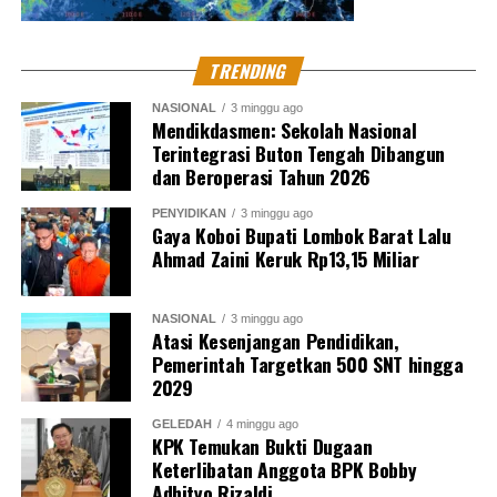
ribu dolar Amerika kepada penyidik KPK AKP Stepanus
Robin Patuju dan Pengacara Maskur Husain kurun waktu
2020 hingga April 2021.
TRENDING
NASIONAL
3 minggu ago
Pemberian uang terkait penyelidikan kasus dugaan
Mendikdasmen: Sekolah Nasional
korupsi dikabupaten Lampung tengah yang diduga
Terintegrasi Buton Tengah Dibangun
dan Beroperasi Tahun 2026
menyeret nama Azis Syamsuddin dan Aliza Gunado
orang kepercayaannya di DPR RI tersebut.
PENYIDIKAN
3 minggu ago
Gaya Koboi Bupati Lombok Barat Lalu
Kpk tengah menelusuri dugaan suap kepada Azis
Ahmad Zaini Keruk Rp13,15 Miliar
Syamsuddin selaku Pimpinan Banggar DPR RI melalui
Aliza Gunado atas pengurusan anggaran Dana Alokasi
NASIONAL
3 minggu ago
Khusus (DAK) APBN-P Kabupaten Lampung Tengah
Atasi Kesenjangan Pendidikan,
Pemerintah Targetkan 500 SNT hingga
Tahun Anggaran (T.A.) 2017.
2029
Kritik saran kami terima untuk pengembangan
GELEDAH
4 minggu ago
konten kami. Jangan lupa subscribe dan like di
KPK Temukan Bukti Dugaan
Channel YouTube, Instagram dan Tik Tok.
Terima
Keterlibatan Anggota BPK Bobby
Adhityo Rizaldi
kasih.