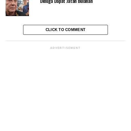
Diduga Dapat Jatah Bulanan
Setelah mendapat permintaan itu, Rita pun mengikuti
apa yang diperintahkan Azis kepadanya untuk
mengarang cerita itu.
CLICK TO COMMENT
Namun beberapa waktu kedepan, Azis Syamsuddin
menghubungi Rita melalui pesawat telepon dan
ADVERTISEMENT
menyampaikan bahwa tidak usah dilakukan karangan
cerita bahwa Rita Widyasari menerima uang dari Azis
Syamsuddin sebesar Rp 8 miliar itu, karena sudah ada
skema lain.
“Yang saya ingat setelah itu ada berita lagi bahwa
enggak usah dah, dari pak Azis enggak usah diakui
seperti yang 8 miliar itu, kita sudah punya skema lain,”
tutur Rita.
“Intinya begitu sudah ada skema lain. Jadi saya
sampaikan apa adanya,” tambahnya.