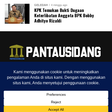
GELEDAH
4 minggu ago
KPK Temukan Bukti Dugaan
Keterlibatan Anggota BPK Bobby
Adhityo Rizaldi
TENTANG KAMI
REDAKSI
INDEX
SITEMAP
YOUTUBE CHANNEL
TIKTOK