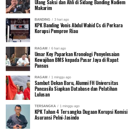
Ulang Saksi dan Ahli di Sidang Banding Nadiem
Makarim
BANDING
3 hari ago
KPK Banding Vonis Abdul Wahid Cs di Perkara
Korupsi Pemprov Riau
RAGAM
6 hari ago
Umar Key Paparkan Kronologi Penyelesaian
Kewajiban BMS kepada Pasar Jaya di Rapat
Pansus
RAGAM
1 minggu ago
Sambut Dekan Baru, Alumni FH Universitas
Pancasila Siapkan Database dan Pelatihan
Lulusan
TERSANGKA
1 minggu ago
KPK Tahan 4 Tersangka Dugaan Korupsi Komisi
Asuransi Pelni-Jasindo