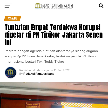
RAGAM
Tuntutan Empat Terdakwa Korupsi
digelar di PN Tipikor Jakarta Senen
ini
Perkara dengan agenda tuntutan diantaranya sidang dugaan
korupsi Rp.22 triliun dana Asabri, terdakwa pemilik PT Rimo
Internasional Lestari Tbk, Teddy Tjokro
Published
4 tahun ago
on
11 Juli 2022
By
Redaksi Pantausidang