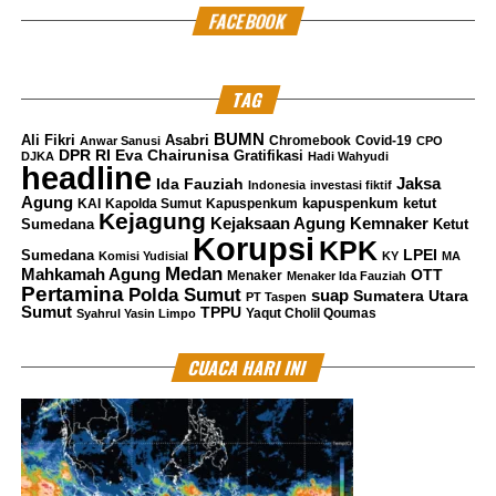
FACEBOOK
TAG
BUMN
Ali Fikri
Asabri
Chromebook
Covid-19
Anwar Sanusi
CPO
DPR RI
Eva Chairunisa
Gratifikasi
DJKA
Hadi Wahyudi
headline
Jaksa
Ida Fauziah
Indonesia
investasi fiktif
Agung
kapuspenkum ketut
KAI
Kapolda Sumut
Kapuspenkum
Kejagung
Kemnaker
Kejaksaan Agung
Sumedana
Ketut
Korupsi
KPK
LPEI
Sumedana
Komisi Yudisial
KY
MA
Medan
Mahkamah Agung
OTT
Menaker
Menaker Ida Fauziah
Pertamina
Polda Sumut
suap
Sumatera Utara
PT Taspen
Sumut
TPPU
Yaqut Cholil Qoumas
Syahrul Yasin Limpo
CUACA HARI INI