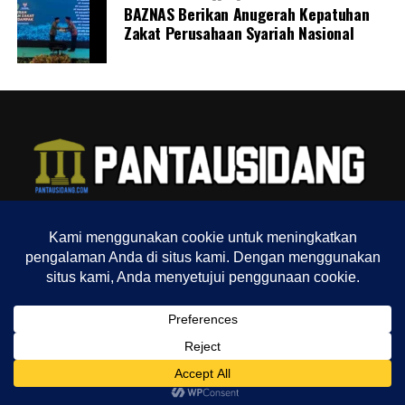
BAZNAS Berikan Anugerah Kepatuhan
UP NEXT
Zakat Perusahaan Syariah Nasional
Teddy Rasa Tak Adil Tuntutan Jaksa, Genesius: Yakin
Teddy Tjokrosaputro Bebas
DON'T MISS
Suap ke Bupati Langkat, Bukan Inisiatif Pribadi,
Direktur CV Nizhami Harus Dibebaskan
Muhammad Shiddiq
Senior Jurnalis Pantau Sidang By PT Kilas Pewarta Media
TENTANG KAMI
REDAKSI
INDEX
SITEMAP
YOUTUBE CHANNEL
TIKTOK
Copyright © 2022 Pantausidang.com
SHARE
TWEET