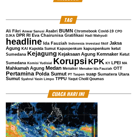
senilai
Rp 300 miliar, padahal diketahui bahwa MTN PT Blessindo
Terang Jaya tersebut tidak memiliki rating. ASABRI pun
TAG
menyanggupi itu, hingga akhirnya saham ASABRI, yakni
SIAP, META, dan SSMS, dibeli oleh Benny Tjokro senilai Rp
BUMN
Ali Fikri
Asabri
Chromebook
Covid-19
Anwar Sanusi
CPO
DPR RI
Eva Chairunisa
Gratifikasi
DJKA
Hadi Wahyudi
802 miliar. Saham itu dibeli menggunakan uang dari hasil
headline
Jaksa
Ida Fauziah
penjualan saham PT Harvest Time.
Indonesia
investasi fiktif
Agung
kapuspenkum ketut
KAI
Kapolda Sumut
Kapuspenkum
Ringkasnya, saham MTN milik Benny Tjokro yang dibeli
Kejagung
Kemnaker
Kejaksaan Agung
Sumedana
Ketut
ASABRI itu tidak menguntungkan, saham MTN tersebut
Korupsi
KPK
LPEI
Sumedana
Komisi Yudisial
KY
MA
dijual lagi ke Benny Tjokro dengan nilai Rp
Medan
Mahkamah Agung
OTT
Menaker
Menaker Ida Fauziah
Pertamina
302.449.962.500, padahal sebelumnya saham itu dibeli
Polda Sumut
suap
Sumatera Utara
PT Taspen
Sumut
TPPU
Yaqut Cholil Qoumas
Syahrul Yasin Limpo
seharga Rp 300 miliar.
Sebelumnya, Jaksa Penuntut Umum Kejaksaan Agung,
CUACA HARI INI
Teddy Tjokro dijerat dengan dakwaan kumulatif dakwaan
pertama melanggar pasal 2 subsider pasal 3 UU Tipikor
dan Dakwaan Kedua pasal 3 subsider pasal 4 UU Tipikor
dengan ancaman hukuman maksimal 20 tahun pidana
penjara.
Dalam perkara Asabri Pengadilan Tipikor Sebelumnya