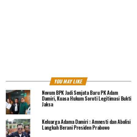
menentukan tuntutan dengan hal-hal yang memberatkan.
“Perbuatan terdakwa tidak mendukung Program
pemerintah dalam pemberantasan korupsi,” jelasnya.
“Perbuatan terdakwa Telah mengakibatkan semakin hilang
kepercayaan masyarakat terhadap investasi dipasar modal
dan perbuatan terdakwa menimbulkan kerugian yang
sangat besar,” sambungnya.
YOU MAY LIKE
Novum BPK Jadi Senjata Baru PK Adam
Damiri, Kuasa Hukum Soroti Legitimasi Bukti
Jaksa
Kemudian hal-hal yang meringankan bahwa terdapat belum
pernah dihukum dan terdakwa memiliki tanggungan
Keluarga Adama Damiri : Amnesti dan Abolisi
sebagai kepala keluarga.
Langkah Berani Presiden Prabowo
Selain itu, jaksa juga menuntut majelis hakim untuk