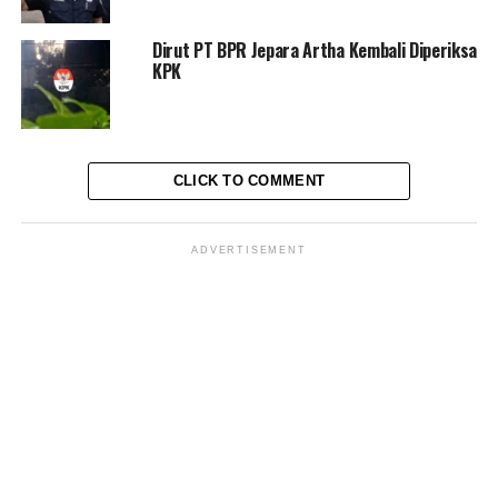
menjatuhkan pidana denda sebesar Rp5 miliar.
“Menjatuhkan pidana denda terhadap terdakwa Teddy
Dirut PT BPR Jepara Artha Kembali Diperiksa
Tjokrosaputro sebesar Rp 5 miliar dan Subsidair selama 1
KPK
tahun Kurungan,” tegasnya.
Kemudian, jaksa juga meminta majelis hakim untuk
menjatuhkan pidana tambahan berupa membayar uang
pengganti Terhadap terdakwa Teddy Tjokrosaputro
CLICK TO COMMENT
sebesar Rp20 miliar lebih.
Pengacara Teddy Bantah Kliennya terlibat putar putar
uang Asabri
ADVERTISEMENT
Penasihat Hukum Teddy Tjokrosaputro,
Gilbert
Rely
menanggapi tuntutan Jaksa tersebut. Menurutnya tidak
sesuai prediksi semula.
“Ini diluar estimasi kita. Jadi sebagai PH dan terdakwa
nanti akan berupaya melakukan pembelaan-pembelaan
pada minggu depan nanti,” ucap Gilbert diluar ruang sidang
usai persidangan kepada wartawan.
Gilbert juga mengungkapkan mengenai putar-putar uang
yang dituduhkan kepada kliennya tersebut. Ia menilai